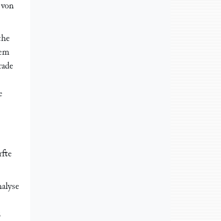
 von
che
dem
rade
e
rfte
nalyse
z