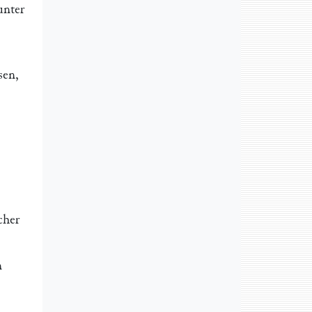
unter
sen,
cher
n