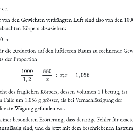
 cc.
r von den Gewichten verdrängten Luft sind also von den 100
brachten Körpers abzuziehen:
0 cc
für die Reduction auf den luftleeren Raum zu rechnende Gew
us der Proportion
1000
1
,
2
=
880
x
:
x
;
x
=
1
,
056
g.
ht des fraglichen Körpers, dessen Volumen 1 l betrug, ist
 Falle um 1,056 g grösser, als bei Vernachlässigung der
directe Wägung gefunden war.
einer besonderen Erörterung, dass derartige Fehler für exact
zulässig sind, und da jetzt mit dem beschriebenen Instru