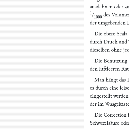
ausdehnen oder zu
1
/
des Volumens
1000
der umgebenden L
Die obere Scala
durch Druck und 
dieselben ohne je
Die Benutzung 
den luftleeren Ra
Man hängt das I
es durch eine lei
eingestellt werde
der im Waagekaste
Die Correction 
Schwefelsäure ode