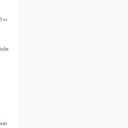
0 cc
icht
e
ment