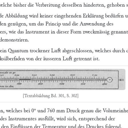
welche bisher die Verbreitung desselben hinderten, gehoben s
de Abbildung wird keiner eingehenden Erklärung bedürfen 
den genügen, um das Princip und die Anwendung des
rs, wie das Instrument in dieser Form zweckmässig genannt
 demonstriren.
t ein Quantum trockener Luft abgeschlossen, welches durch 
silberfaden von der äusseren Luft getrennt ist.
[Textabbildung Bd. 301, S. 302]
n, welches bei 0° und 760 mm Druck genau die Volumeinhei
es Instrumentes ausfüllt, wird sich, entsprechend der
den Einflüssen der Temperatur und des Druckes folgend,