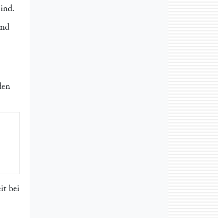
ind.
und
den
t bei