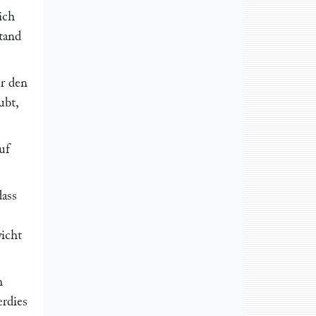
ich
tand
er den
ubt,
uf
dass
icht
h
erdies