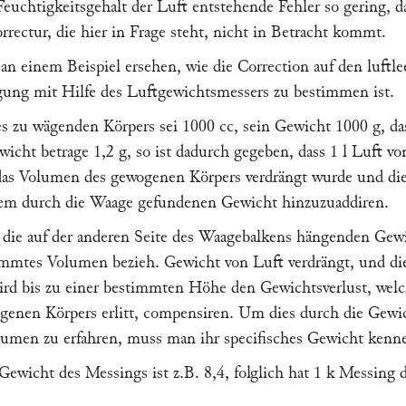
Feuchtigkeitsgehalt der Luft entstehende Fehler so gering, d
rrectur, die hier in Frage steht, nicht in Betracht kommt.
an einem Beispiel ersehen, wie die Correction auf den luftle
ung mit Hilfe des Luftgewichtsmessers zu bestimmen ist.
 zu wägenden Körpers sei 1000 cc, sein Gewicht 1000 g, da
icht betrage 1,2 g, so ist dadurch gegeben, dass 1 l Luft vo
das Volumen des gewogenen Körpers verdrängt wurde und di
dem durch die Waage gefundenen Gewicht hinzuzuaddiren.
die auf der anderen Seite des Waagebalkens hängenden Gew
timmtes Volumen bezieh. Gewicht von Luft verdrängt, und di
ird bis zu einer bestimmten Höhe den Gewichtsverlust, wel
ogenen Körpers erlitt, compensiren. Um dies durch die Gewi
lumen zu erfahren, muss man ihr specifisches Gewicht kenn
Gewicht des Messings ist z.B. 8,4, folglich hat 1 k Messing 