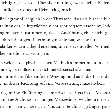
chtigen, haben die Chemiker nur in ganz speciellen Fällen
wesentlichen Correctur Gebrauch gemacht.
r liegt wohl lediglich in der Thatsache, dass die bisher übli
tellung des Luftgewichtes nicht sehr bequem erscheint, in
ng mehrerer Instrumente, als die Ausführung einer nicht ge
d durchsichtigen Berechnung nöthig war, welche für
raktiker zu zeitraubend erschien, um die eventuellen Vortheil
rbeitsmethode zu würdigen.
 in welcher die physikalischen Methoden immer mehr in der
nden, beschränkt man sich bei wissenschaftlichen
cht mehr auf die einfache Wägung, und auch die Praxis dü
n, in dieser Richtung auf eine Verbesserung hinzustreben.
e allgemeine Einführung des metrischen Liters in die Maassa
bundene Aichung der übrigen Messgefässe, welche in diesen
ernationalen Congress in Paris zum Beschluss gelangte, gan