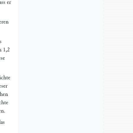
ass er
eren
s
n 1,2
ese
ichte
eser
chen
chte
en.
das