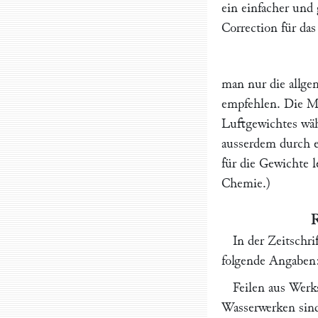
ein einfacher und
Correction für da
man nur die allg
empfehlen. Die Mü
Luftgewichtes wäh
ausserdem durch 
für die Gewichte l
Chemie.
)
R
In der
Zeitschri
folgende Angaben
Feilen aus Werk
Wasserwerken sind