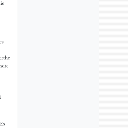
ie
es
erthe
andte
i
 Es