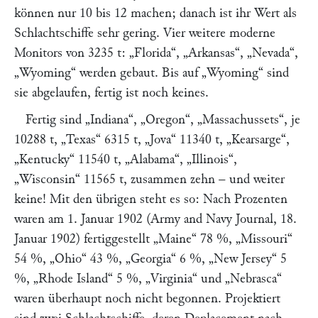
können nur 10 bis 12 machen; danach ist ihr Wert als
Schlachtschiffe sehr gering. Vier weitere moderne
Monitors von 3235 t:
„Florida“
,
„Arkansas“
,
„Nevada“
,
„Wyoming“
werden gebaut. Bis auf
„Wyoming“
sind
sie abgelaufen, fertig ist noch keines.
Fertig sind
„Indiana“
,
„Oregon“
,
„Massachussets“
, je
10288 t,
„Texas“
6315 t,
„Jova“
11340 t,
„Kearsarge“
,
„Kentucky“
11540 t,
„Alabama“
,
„Illinois“
,
„Wisconsin“
11565 t, zusammen zehn – und weiter
keine! Mit den übrigen steht es so: Nach Prozenten
waren am 1. Januar 1902 (
Army and Navy Journal,
18.
Januar 1902) fertiggestellt
„Maine“
78 %,
„Missouri“
54 %,
„Ohio“
43 %,
„Georgia“
6 %,
„New Jersey“
5
%,
„Rhode Island“
5 %,
„Virginia“
und
„Nebrasca“
waren überhaupt noch nicht begonnen. Projektiert