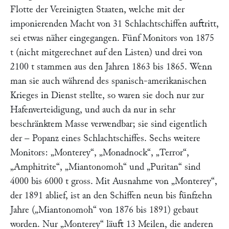
Flotte der Vereinigten Staaten, welche mit der
imponierenden Macht von 31 Schlachtschiffen auftritt,
sei etwas näher eingegangen. Fünf Monitors von 1875
t (nicht mitgerechnet auf den Listen) und drei von
2100 t stammen aus den Jahren 1863 bis 1865. Wenn
man sie auch während des spanisch-amerikanischen
Krieges in Dienst stellte, so waren sie doch nur zur
Hafenverteidigung, und auch da nur in sehr
beschränktem Masse verwendbar; sie sind eigentlich
der – Popanz eines Schlachtschiffes. Sechs weitere
Monitors:
„Monterey“
,
„Monadnock“
,
„Terror“
,
„Amphitrite“
,
„Miantonomoh“
und
„Puritan“
sind
4000 bis 6000 t gross. Mit Ausnahme von
„Monterey“
,
der 1891 ablief, ist an den Schiffen neun bis fünfzehn
Jahre (
„Miantonomoh“
von 1876 bis 1891) gebaut
worden. Nur
„Monterey“
läuft 13 Meilen, die anderen