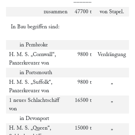
––––––
zusammen
47700 t
von Stapel.
In Bau begriffen sind:
in Pembroke
H. M. S.
„Cornwall“
,
9800 t
Verdrängung
Panzerkreuzer von
in Portsmouth
H. M. S.
„Suffolk“
,
9800 t
„
Panzerkreuzer von
1 neues Schlachtschiff
16500 t
„
von
in Devonport
H. M. S.
„Queen“
,
15000 t
„