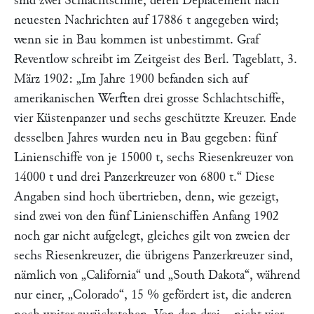
sind zwei Schlachtschiffe, deren Deplacement nach
neuesten Nachrichten auf 17886 t angegeben wird;
wenn sie in Bau kommen ist unbestimmt. Graf
Reventlow
schreibt im
Zeitgeist
des
Berl. Tageblatt,
3.
März 1902:
„Im Jahre 1900 befanden sich auf
amerikanischen Werften drei grosse Schlachtschiffe,
vier Küstenpanzer und sechs geschützte Kreuzer. Ende
desselben Jahres wurden neu in Bau gegeben: fünf
Linienschiffe von je 15000 t, sechs Riesenkreuzer von
14000 t und drei Panzerkreuzer von 6800 t.“
Diese
Angaben sind hoch übertrieben, denn, wie gezeigt,
sind zwei von den fünf Linienschiffen Anfang 1902
noch gar nicht aufgelegt, gleiches gilt von zweien der
sechs Riesenkreuzer, die übrigens Panzerkreuzer sind,
nämlich von
„California“
und
„South Dakota“
, während
nur einer,
„Colorado“
, 15 % gefördert ist, die anderen