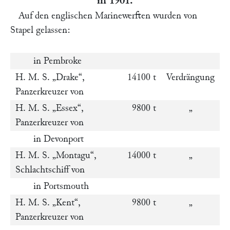
in 1901.
Auf den englischen Marinewerften wurden von
Stapel gelassen:
in Pembroke
H. M. S.
„Drake“
,
14100 t
Verdrängung
Panzerkreuzer von
H. M. S.
„Essex“
,
9800 t
„
Panzerkreuzer von
in Devonport
H. M. S.
„Montagu“
,
14000 t
„
Schlachtschiff von
in Portsmouth
H. M. S.
„Kent“
,
9800 t
„
Panzerkreuzer von