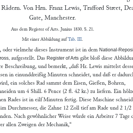
n Raͤdern. Von Hrn.
Franz Lewis
, Trafford Street, De
Gate, Manchester.
Aus dem
Register of Arts
. Junius 1830. S. 21.
Mit einer Abbildung auf
Tab. III
.
 oder vielmehr dieses Instrument ist in dem
National-Reposi
aufgestellt. Das
gibt bloß diese Abbildu
ross,
Register of Arts
ere Beschreibung, und bemerkt,
„daß Hr.
Lewis
mittelst dess
sen in einunddreißig Minuten schneidet, und daß er dadurc
wird, ein solches Rad sammt dem Eisen, Gießen, Bohren,
iden um 4 Shill. 6 Pence (2 fl. 42 kr.) zu liefern. Ein hoͤlz
hen Rades ist in eilf Minuten fertig. Diese Maschine schneid
 im Durchmesser, die Zahne 12 Zoll tief am Rade und 2 1/2 
unden. Nach gewoͤhnlicher Weise wuͤrde ein Arbeiter 7 Tage 
er allen Zweigen der Mechanik,“