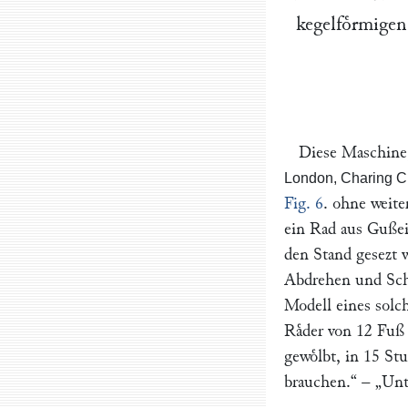
kegelfoͤrmige
Diese Maschine,
London, Charing C
Fig. 6
. ohne weit
ein Rad aus Gußei
den Stand gesezt 
Abdrehen und Schne
Modell eines solc
Raͤder von 12 Fuß
gewoͤlbt, in 15 St
brauchen.“
–
„Unt