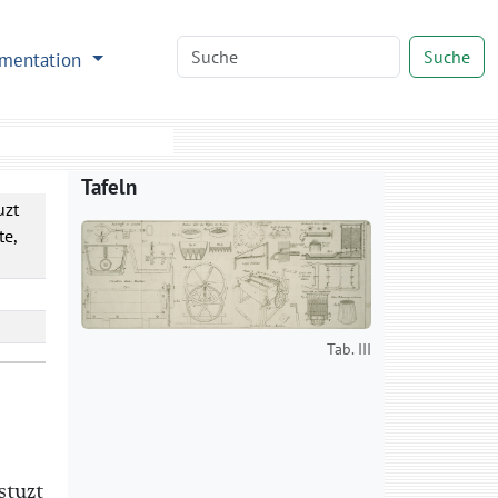
Suche
mentation
Tafeln
uzt
te,
Tab. III
stuzt