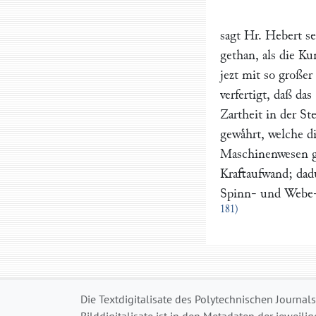
sagt Hr.
Hebert
se
gethan, als die K
jezt mit so große
verfertigt, daß da
Zartheit in der St
gewaͤhrt, welche d
Maschinenwesen ga
Kraftaufwand; dad
Spinn- und Webe-
181)
Die Textdigitalisate des Polytechnischen Journal