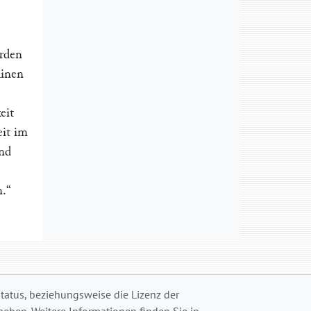
e
erden
hinen
eit
eit im
und
.“
status, beziehungsweise die Lizenz der