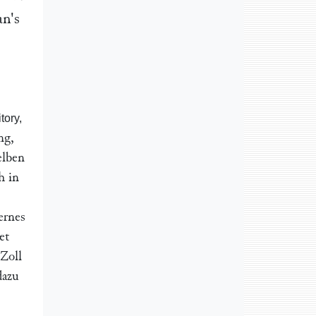
an's
tory,
ng,
elben
h in
ernes
et
Zoll
dazu