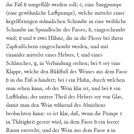
das Faß
umgefuͤllt werden soll;
, eine Saugpumpe
b
c
(eine gewoͤhnliche Luftpumpe), welche mittelst einer
kegelfoͤrmigen maͤnnlichen Schraube in eine weibliche
Schraube im Spundloche des Fasses,
, eingeschraubt
b
wird;
und
zwei Haͤhne, die in die Faͤsser bei ihren
d
e
Zapfenloͤchern eingeschraubt werden, und mit
einander mittelst eines Hebers,
, und eines
f
Schlauches,
, in Verbindung stehen; bei
sey eine
g
h
Klappe, welche den Ruͤkfluß des Weines aus dem Fasse
in das Faß
hindert; bei
ein Hahn, durch welchen
b
a
i
man sehen kann, ob der Wein klar ist, und bei
ein
k
Lufthahn; der untere Theil des Hebers sey von Glas,
damit man den Wein waͤhrend des Abziehens
beobachten kann: so ist klar, daß, wenn die Pumpe
c
in Thaͤtigkeit gesezt wird, in dem Fasse
ein leerer
b
Raum entsteht, und der Wein aus dem Fasse
in
a