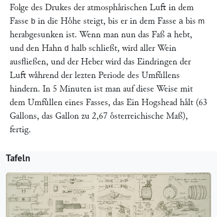
Folge des Drukes der atmosphaͤrischen Luft in dem
Fasse
in die Hoͤhe steigt, bis er in dem Fasse
bis
b
a
m
herabgesunken ist. Wenn man nun das Faß
hebt,
a
und den Hahn
halb schließt, wird aller Wein
d
ausfließen, und der Heber wird das Eindringen der
Luft waͤhrend der lezten Periode des Umfuͤllens
hindern. In 5 Minuten ist man auf diese Weise mit
dem Umfuͤllen eines Fasses, das Ein Hogshead haͤlt (63
Gallons, das Gallon zu 2,67 oͤsterreichische Maß),
fertig.
Tafeln