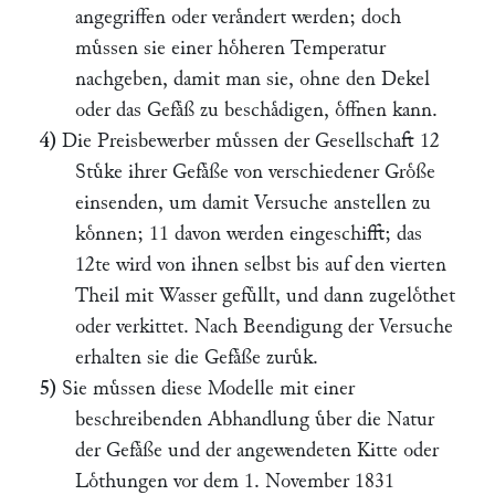
angegriffen oder veraͤndert werden; doch
muͤssen sie einer hoͤheren Temperatur
nachgeben, damit man sie, ohne den Dekel
oder das Gefaͤß zu beschaͤdigen, oͤffnen kann.
4)
Die Preisbewerber muͤssen der Gesellschaft 12
Stuͤke ihrer Gefaͤße von verschiedener Groͤße
einsenden, um damit Versuche anstellen zu
koͤnnen; 11 davon werden eingeschifft; das
12te wird von ihnen selbst bis auf den vierten
Theil mit Wasser gefuͤllt, und dann zugeloͤthet
oder verkittet. Nach Beendigung der Versuche
erhalten sie die Gefaͤße zuruͤk.
5)
Sie muͤssen diese Modelle mit einer
beschreibenden Abhandlung uͤber die Natur
der Gefaͤße und der angewendeten Kitte oder
Loͤthungen vor dem 1. November 1831