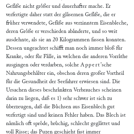
Gefaͤße nicht groͤßer und dauerhafter mache. Er
verfertigte daher statt der glaͤsernen Gefaͤße, die er
fruͤher verwendete, Gefaͤße aus verzinntem Eisenbleche,
deren Groͤße er verschieden abaͤnderte, und so weit
ausdehnte, als sie an 20 Kilogrammen fassen konnten.
Dessen ungeachtet schifft man noch immer bloß fuͤr
Kranke, oder fuͤr Faͤlle, in welchen die anderen Vorraͤthe
ausgingen oder verdarben, solche
Appert
'sche
Nahrungsbehaͤlter ein, obschon deren großer Vortheil
fuͤr die Gesundheit der Seefahrer erwiesen sind. Die
Ursachen dieses beschraͤnkten Verbrauches scheinen
darin zu liegen, daß es 1) sehr schwer ist sich zu
uͤberzeugen, daß die Buͤchsen aus Eisenblech gut
verfertigt sind und keinen Fehler haben. Das Blech ist
naͤmlich oft sproͤde, bruͤchig, schlecht geglaͤttet und
voll Risse; das Puzen geschieht fast immer