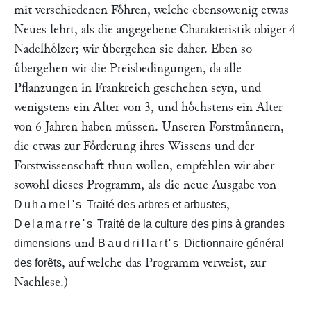
mit verschiedenen Foͤhren, welche ebensowenig etwas
Neues lehrt, als die angegebene Charakteristik obiger 4
Nadelhoͤlzer; wir uͤbergehen sie daher. Eben so
uͤbergehen wir die Preisbedingungen, da alle
Pflanzungen in Frankreich geschehen seyn, und
wenigstens ein Alter von 3, und hoͤchstens ein Alter
von 6 Jahren haben muͤssen. Unseren Forstmaͤnnern,
die etwas zur Foͤrderung ihres Wissens und der
Forstwissenschaft thun wollen, empfehlen wir aber
sowohl dieses Programm, als die neue Ausgabe von
,
Duhamel's
Traité des arbres et arbustes
Delamarre's
Traité de la culture des pins à grandes
und
dimensions
Baudrillart's
Dictionnaire général
, auf welche das Programm verweist, zur
des forêts
Nachlese.)