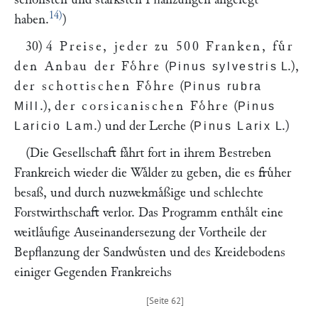
14)
haben.
)
30)
4 Preise, jeder zu 500 Franken, fuͤr
den Anbau der Foͤhre
(
.),
Pinus sylvestris
L
der schottischen Foͤhre
(
Pinus rubra
.),
der corsicanischen Foͤhre
(
Mill
Pinus
.) und der Lerche (
.)
Laricio Lam
Pinus Larix
L
(Die Gesellschaft faͤhrt fort in ihrem Bestreben
Frankreich wieder die Waͤlder zu geben, die es fruͤher
besaß, und durch nuzwekmaͤßige und schlechte
Forstwirthschaft verlor. Das Programm enthaͤlt eine
weitlaͤufige Auseinandersezung der Vortheile der
Bepflanzung der Sandwuͤsten und des Kreidebodens
einiger Gegenden Frankreichs