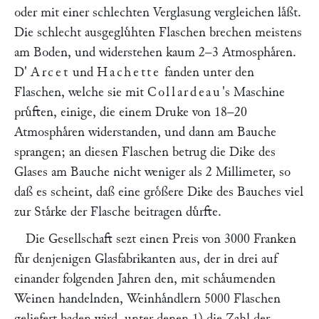
oder mit einer schlechten Verglasung vergleichen laͤßt.
Die schlecht ausgegluͤhten Flaschen brechen meistens
am Boden, und widerstehen kaum 2–3 Atmosphaͤren.
D'
Arcet
und
Hachette
fanden unter den
Flaschen, welche sie mit
Collardeau
's Maschine
pruͤften, einige, die einem Druke von 18–20
Atmosphaͤren widerstanden, und dann am Bauche
sprangen; an diesen Flaschen betrug die Dike des
Glases am Bauche nicht weniger als 2 Millimeter, so
daß es scheint, daß eine groͤßere Dike des Bauches viel
zur Staͤrke der Flasche beitragen duͤrfte.
Die Gesellschaft sezt einen Preis von 3000 Franken
fuͤr denjenigen Glasfabrikanten aus, der in drei auf
einander folgenden Jahren den, mit schaͤumenden
Weinen handelnden, Weinhaͤndlern 5000 Flaschen
geliefert baden wird, unter denen 1) die Zahl der