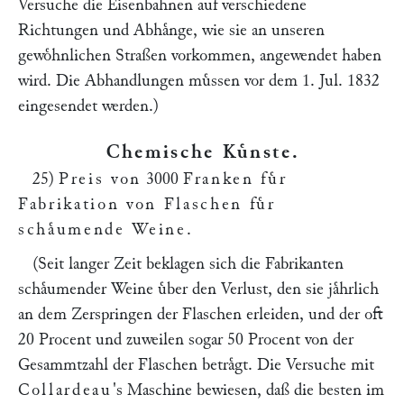
Versuche die Eisenbahnen auf verschiedene
Richtungen und Abhaͤnge, wie sie an unseren
gewoͤhnlichen Straßen vorkommen, angewendet haben
wird. Die Abhandlungen muͤssen vor dem 1. Jul. 1832
eingesendet werden.)
Chemische Kuͤnste
.
25)
Preis von
3000
Franken fuͤr
Fabrikation von Flaschen fuͤr
schaͤumende Weine
.
(Seit langer Zeit beklagen sich die Fabrikanten
schaͤumender Weine uͤber den Verlust, den sie jaͤhrlich
an dem Zerspringen der Flaschen erleiden, und der oft
20 Procent und zuweilen sogar 50 Procent von der
Gesammtzahl der Flaschen betraͤgt. Die Versuche mit
Collardeau
's Maschine bewiesen, daß die besten im