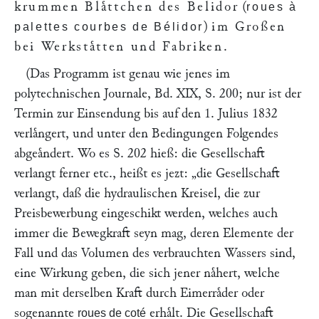
krummen Blaͤttchen des Belidor
(
roues à
)
im Großen
palettes courbes de Bélidor
bei Werkstaͤtten und Fabriken
.
(Das Programm ist genau wie jenes im
polytechnischen Journale,
Bd. XIX, S. 200
; nur ist der
Termin zur Einsendung bis auf den 1. Julius 1832
verlaͤngert, und unter den Bedingungen Folgendes
abgeaͤndert. Wo es S. 202 hieß: die Gesellschaft
verlangt ferner etc., heißt es jezt:
„die Gesellschaft
verlangt, daß die hydraulischen Kreisel, die zur
Preisbewerbung eingeschikt werden, welches auch
immer die Bewegkraft seyn mag, deren Elemente der
Fall und das Volumen des verbrauchten Wassers sind,
eine Wirkung geben, die sich jener naͤhert, welche
man mit derselben Kraft durch Eimerraͤder oder
sogenannte
erhaͤlt. Die Gesellschaft
roues de coté