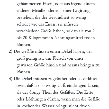
gehaͤmmerten Eisen, oder aus irgend einem
anderen Metalle oder aus einer Legirung
bestehen, die der Gesundheit so wenig
schadet wie das Eisen; sie muͤssen
verschiedene Groͤße haben, so daß sie von 2
bis 20 Kilogrammen Nahrungsmittel fassen
koͤnnen.
2)
Die Gefaͤße muͤssen einen Dekel haben, der
groß genug ist, um Fleisch von einer
gewissen Groͤße hinein und heraus bringen zu
koͤnnen.
3)
Die Dekel muͤssen zugeloͤthet oder so verkittet
seyn, daß sie so wenig Luft eindringen lassen,
als der uͤbrige Theil des Gefaͤßes. Die Kitte
oder Loͤthungen duͤrfen, wenn man die Gefaͤße
in kochendes Wasser bringt, nicht davon