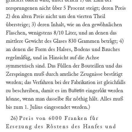
zersprungenen nicht uͤber 5 Procent steigt; deren Preis
2) den alten Preis nicht um den vierten Theil
uͤbersteige; 3) deren Inhalt, wie an den gewoͤhnlichen
Flaschen, wenigstens 8/10 Liter, und an denen das
mittlere Gewicht des Glases 830 Grammen betraͤgt; 4)
an denen die Form des Halses, Bodens und Bauches
regelmaͤßig, und in Hinsicht auf die Achse
symmetrisch sind. Das Fuͤllen der Bouteillen und das
Zerspringen muß durch amtliche Zeugnisse bestaͤtigt
werden; das Verfahren bei der Fabrikation ist gleichfalls
zu beschreiben, damit es im
eingeruͤkt werden
Bulletin
koͤnne, wenn man dasselbe fuͤr noͤthig haͤlt. Alles muß
bis zum 1. Julius eingesendet werden.)
26)
Preis von 6000 Franken fuͤr
Ersezung des Roͤstens des Hanfes und