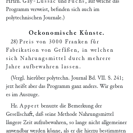
HHrn.
Gay-Lussac
und
Fuchs
, auf welche das
Programm verweist, befinden sich auch im
polytechnischen Journale.)
Oekonomische Kuͤnste
.
28)
Preis von 3000 Franken fuͤr
Fabrikation von Gefaͤßen, in welchen
sich Nahrungsmittel durch mehrere
Jahre aufbewahren lassen
.
(Vergl. hieruͤber polytechn. Journal
Bd. VII. S. 241
;
jezt heißt aber das Programm ganz anders. Wir geben
es im Auszuge.
Hr.
Appert
benuzte die Bemerkung der
Gesellschaft, daß seine Methode Nahrungsmittel
laͤngere Zeit aufzubewahren, so lange nicht allgemeiner
anwendbar werden koͤnne, als er die hierzu bestimmten