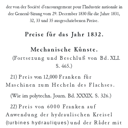
der von der
Société d'encouragement pour I'Industrie nationale
in
der General-Sizung vom 29. December 1830 fuͤr die Jahre 1831,
32, 33 und 35 ausgeschriebenen Preise.
Preise fuͤr das Jahr 1832
.
Mechanische Kuͤnste
.
(
Fortsezung und Beschluß von Bd
.
XLI.
S. 465
.)
21)
Preis
von 12,000
Franken fuͤr
Maschinen zum Hecheln des Flachses
.
(Wie im polytechn. Journ.
Bd. XXXIX. S. 326
.)
22)
Preis von 6000 Franken auf
Anwendung der hydraulischen Kreisel
(
)
und der Raͤder mit
turbines hydrauliques