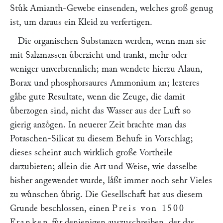
Stuͤk Amianth-Gewebe einsenden, welches groß genug
ist, um daraus ein Kleid zu verfertigen.
Die organischen Substanzen werden, wenn man sie
mit Salzmassen uͤberzieht und trankt, mehr oder
weniger unverbrennlich; man wendete hierzu Alaun,
Borax und phosphorsaures Ammonium an; lezteres
gaͤbe gute Resultate, wenn die Zeuge, die damit
uͤberzogen sind, nicht das Wasser aus der Luft so
gierig anzoͤgen. In neuerer Zeit brachte man das
Potaschen-Silicat zu diesem Behufe in Vorschlag;
dieses scheint auch wirklich große Vortheile
darzubieten; allein die Art und Weise, wie dasselbe
bisher angewendet wurde, laͤßt immer noch sehr Vieles
zu wuͤnschen uͤbrig. Die Gesellschaft hat aus diesem
Grunde beschlossen, einen
Preis von 1500
Franken
fuͤr denjenigen auszuschreiben, der das