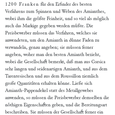
1200 Franken
fuͤr den Erfinder des besten
Verfahrens zum Spinnen und Weben des Amianthes,
wobei ihm die groͤßte Feinheit, und so viel als moͤglich
auch das Markige gegeben werden muͤßte. Die
Preisbewerber muͤssen das Verfahren, welches sie
anwendeten, um den Amianth in duͤnne Faden zu
verwandeln, genau angeben; sie muͤssen ferner
angeben, woher man den besten Amianth bezieht,
wobei die Gesellschaft bemerkt, daß man aus Corsica
sehr langen und seidenartigen Amianth, und aus dem
Tarentesischen und aus dem Roussillon ziemlich
große Quantitaͤten erhalten koͤnne. Ließe sich
Amianth-Pappendekel statt des Metallgewebes
anwenden, so muͤssen die Preisbewerber demselben die
noͤthigen Eigenschaften geben, und die Bereitungsart
beschreiben. Sie muͤssen der Gesellschaft ferner ein