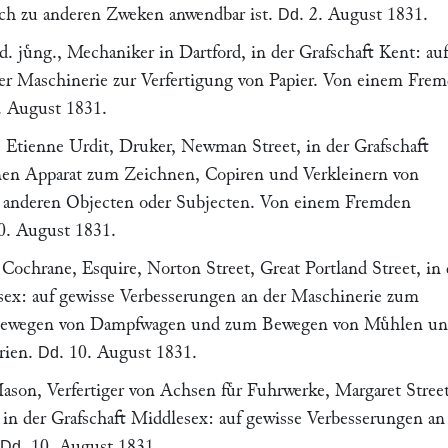
uch zu anderen Zweken anwendbar ist.
.
2. August 1831
.
Dd
d. juͤng., Mechaniker in
Dartford, in der Grafschaft Kent
: au
er Maschinerie zur Verfertigung von Papier. Von einem Fre
. August 1831
.
 Etienne Urdit
, Druker,
Newman Street, in der Grafschaft
inen Apparat zum Zeichnen, Copiren und Verkleinern von
anderen Objecten oder Subjecten. Von einem Fremden
0. August 1831
.
 Cochrane
, Esquire, Norton Street,
Great Portland Street
, in
sex: auf gewisse Verbesserungen an der Maschinerie zum
 Bewegen von Dampfwagen und zum Bewegen von Muͤhlen u
rien.
.
10. August 1831
.
Dd
Mason
, Verfertiger von Achsen fuͤr Fuhrwerke, Margaret Street
, in der Grafschaft Middlesex: auf gewisse Verbesserungen an
.
10. August 1831
.
Dd