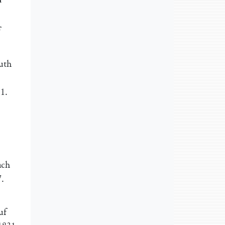
uth
31
.
ach
7.
uf