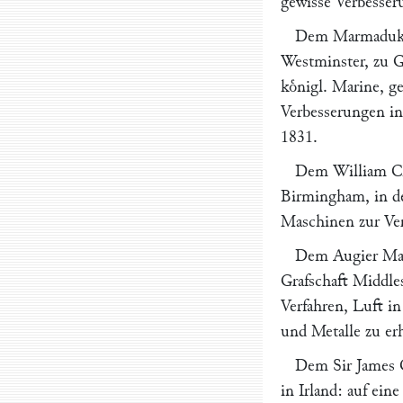
gewisse Verbesser
Dem
Marmaduk
Westminster
, zu 
koͤnigl. Marine, g
Verbesserungen in
1831
.
Dem
William C
Birmingham, in de
Maschinen zur Ve
Dem
Augier Ma
Grafschaft Middle
Verfahren, Luft in
und Metalle zu er
Dem Sir
James 
in Irland: auf ein