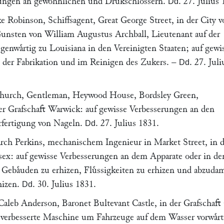
ungen an gewoͤhnlichen und Drukschloͤssern.
.
27. Julius
Dd
e Robinson
, Schiffsagent, Great George Street, in der City 
Gunsten von William Augustus Archball, Lieutenant auf der
egenwaͤrtig zu Louisiana in den Vereinigten Staaten; auf gewi
 der Fabrikation und im Reinigen des Zukers. –
.
27. Juli
Dd
hurch
, Gentleman, Heywood House, Bordsley Green,
r Grafschaft Warwick
: auf gewisse Verbesserungen an den
rfertigung von Nageln.
.
27. Julius 1831
.
Dd
rch Perkins
, mechanischem Ingenieur in
Market Street
, in 
sex: auf gewisse Verbesserungen an dem Apparate oder in d
 Gebaͤuden zu erhizen, Fluͤssigkeiten zu erhizen und abzuda
hizen.
.
30. Julius 1831
.
Dd
Caleb Anderson
, Baronet
Bultevant Castle
, in der Grafschaft
e verbesserte Maschine um Fahrzeuge auf dem Wasser vorwaͤrt