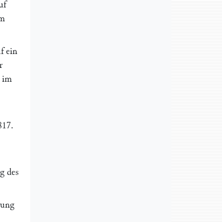
uf
im
f ein
r
n im
817
.
g des
rung