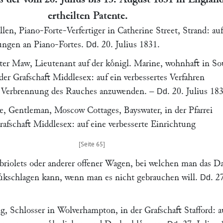
ertheilten Patente.
llen
, Piano-Forte-Verfertiger in Catherine Street,
Strand
: auf
ungen an Piano-Fortes.
.
20. Julius 1831
.
Dd
ter Maw
, Lieutenant auf der koͤnigl. Marine, wohnhaft in
So
 der Grafschaft Middlesex: auf ein verbessertes Verfahren
r Verbrennung des Rauches anzuwenden. –
.
20. Julius 18
Dd
e
, Gentleman, Moscow Cottages, Bayswater, in der Pfarrei
afschaft Middlesex: auf eine verbesserte Einrichtung
briolets oder anderer offener Wagen, bei welchen man das D
ruͤkschlagen kann, wenn man es nicht gebrauchen will.
.
2
Dd
ng
, Schlosser in
Wolverhampton, in der Grafschaft Stafford
: a