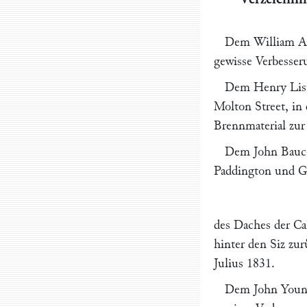
Dem
William A
gewisse Verbesser
Dem
Henry Lis
Molton Street
, in
Brennmaterial zu
Dem
John Bauc
Paddington
und Gr
des Daches der Ca
hinter den Siz zu
Julius 1831
.
Dem
John You