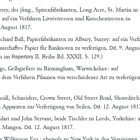
rsey
, der juͤng., Spizenfabrikanten, Long Acre,
St. Martin in 
 auf ein Verfahren Livréetressen und Kutschentressen zu
 August 1817
.
hard Ball
, Papierfabrikanten zu
Albury
, Surrey: auf ein Ver
auerhaftes Papier fuͤr Banknoten zu verfertigen.
.
9. Augus
Dd
en im
II. Reihe Bd. XXXII. S. 129.)
Repertory
gs
, Gelbgießers zu
Birmingham
, Warwickshire: auf
 dem Verfahren Pfannen von verschiedener Art zu verfertige
sall
, Schneiders, Crown Street, Old Street Road,
Shoreditch
 Apparaten zur Verfertigung von Seilen.
.
12. August 181
Dd
dart
und
John Servant
, beide Tischler zu
Leeds
, Yorkshire: 
an Mangen.
.
12. August 1817
.
Dd
ry Wilkinson
Esq.; ehemals zu New York in den Vereinigten