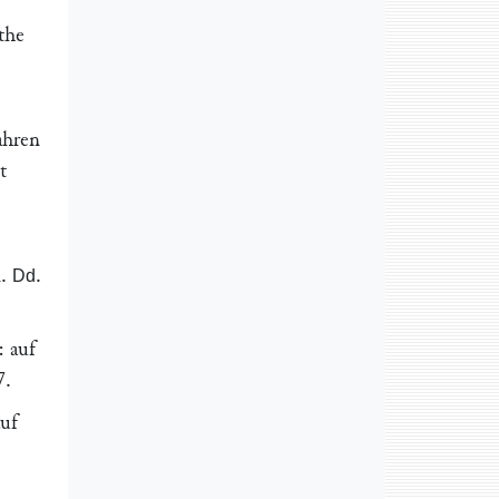
the
fahren
t
n.
.
Dd
: auf
7
.
auf