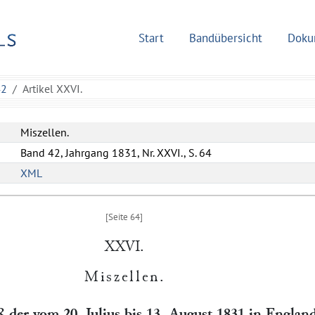
Start
Bandübersicht
Doku
42
Artikel XXVI.
Miszellen.
Band 42, Jahrgang 1831, Nr. XXVI., S. 64
XML
XXVI.
Miszellen
.
ß der vom 20. Julius bis 13. August 1831 in Englan