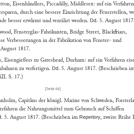
atton
, Eisenhaͤndlers,
Piccadilly
, Middlesex: auf ein Verfahren
rsparen, durch eine bessere Einrichtung der Feuerstellen, w
ude besser erwaͤrmt und ventilirt werden.
.
5. August 1817
Dd
twood
, Fensterglas-Fabrikanten, Bridge Street, Blackfriars,
sse Verbesserungen in der Fabrikation von Fenster- und
 August 1817
.
s
, Eisengießers zu
Gateshead
, Durham: auf ein Verfahren eis
enbahnen zu verfertigen.
.
5. August 1817
. (Beschrieben i
Dd
I. S. 17.)
anholm
, Capitaͤns der koͤnigl. Marine von Schweden, Forsterl
Verfahren die Nahrungsmittel zum Gebrauch auf Schiffen
.
5. August 1817
. (Beschrieben im
, zweite Reihe 
d
Repertory