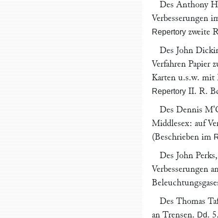
Des
Anthony Hi
Verbesserungen im
zweite R
Repertory
Des
John Dicki
Verfahren Papier z
Karten u.s.w. mit
II. R. B
Repertory
Des
Dennis M'C
Middlesex: auf Ve
(Beschrieben im
R
Des
John Perks
Verbesserungen a
Beleuchtungsgase
Des
Thomas Ta
an Trensen.
.
5
Dd