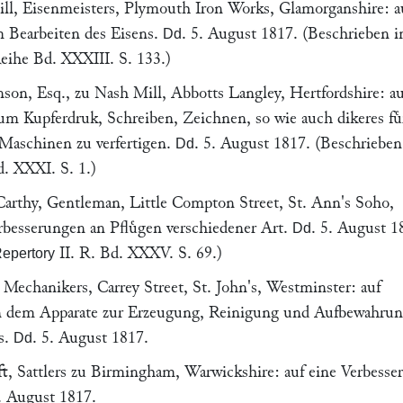
ll
, Eisenmeisters,
Plymouth
Iron Works, Glamorganshire: a
 Bearbeiten des Eisens.
.
5. August 1817
. (Beschrieben 
Dd
eihe Bd. XXXIII. S. 133.)
nson
, Esq., zu Nash Mill,
Abbotts Langley
, Hertfordshire: au
um Kupferdruk, Schreiben, Zeichnen, so wie auch dikeres fuͤ
 Maschinen zu verfertigen.
.
5. August 1817
. (Beschriebe
Dd
d. XXXI. S. 1.)
arthy
, Gentleman, Little Compton Street, St. Ann's
Soho
,
rbesserungen an Pfluͤgen verschiedener Art.
.
5. August 1
Dd
II. R. Bd. XXXV. S. 69.)
epertory
, Mechanikers, Carrey Street, St. John's,
Westminster
: auf
n dem Apparate zur Erzeugung, Reinigung und Aufbewahrun
s.
.
5. August 1817
.
Dd
ft
, Sattlers zu
Birmingham
, Warwickshire: auf eine Verbesse
. August 1817
.