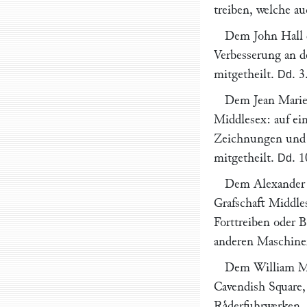
treiben, welche a
Dem
John Hall
Verbesserung an d
mitgetheilt.
.
3
Dd
Dem
Jean Marie
Middlesex
: auf e
Zeichnungen und 
mitgetheilt.
.
1
Dd
Dem
Alexander
Grafschaft Middle
Forttreiben oder
anderen Maschine
Dem
William 
Cavendish Square
Raͤderfuhrwerken.