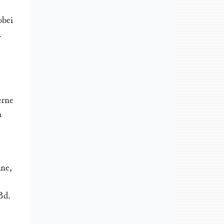
obei
.
erne
m
ane,
Bd.