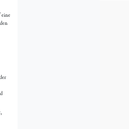
f eine
mden
 der
nd
,