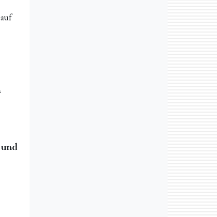
 auf
n
 und