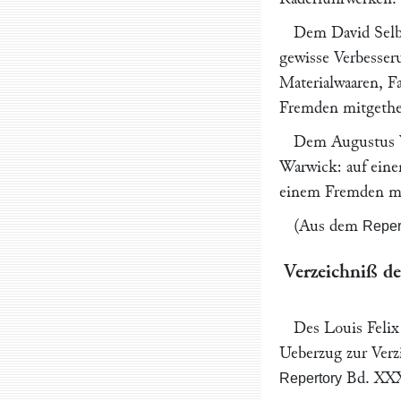
Dem
David Sel
gewisse Verbesser
Materialwaaren, F
Fremden mitgethe
Dem
Augustus 
Warwick
: auf ein
einem Fremden mi
(Aus dem
Repert
Verzeichniß de
Des
Louis Felix
Ueberzug zur Verz
Bd. XXXI
Repertory