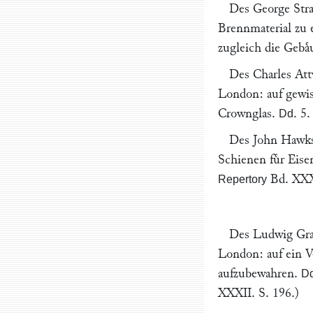
Des
George Str
Brennmaterial zu e
zugleich die Gebaͤ
Des
Charles At
London
: auf gewi
Crownglas.
.
5.
Dd
Des
John Hawk
Schienen fuͤr Eis
Bd. XXXI
Repertory
Des
Ludwig Gr
London
: auf ein 
aufzubewahren.
D
XXXII. S. 196.)