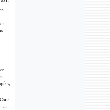
 1831
.
von
sse
us
der
em
mpfen,
 Cork
s zu