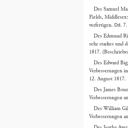
Des
Samuel Ma
Fields
, Middlesex:
verfertigen.
.
7.
Dd
Des
Edmund Ric
sehr starkes und d
1817
. (Beschrieb
Des
Edward Big
Verbesserungen in
12. August 1817
.
Des
James Boun
Verbesserungen an
Des
William Gil
Verbesserungen 
Des
Jeptha Ave