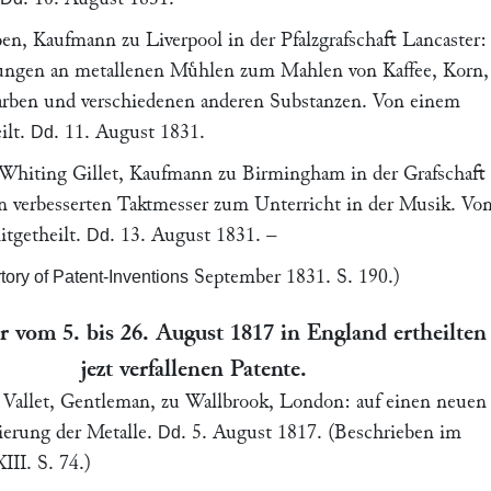
ben
, Kaufmann zu
Liverpool
in der Pfalzgrafschaft Lancaster:
ungen an metallenen Muͤhlen zum Mahlen von Kaffee, Korn,
arben und verschiedenen anderen Substanzen. Von einem
ilt.
.
11. August 1831
.
Dd
Whiting Gillet
, Kaufmann zu
Birmingham in der Grafschaft
en verbesserten Taktmesser zum Unterricht in der Musik. Vo
tgetheilt.
.
13. August 1831
. –
Dd
September 1831. S. 190.)
ory of Patent-Inventions
r vom 5. bis 26. August 1817 in England ertheilten
jezt verfallenen Patente.
 Vallet
, Gentleman, zu Wallbrook,
London
: auf einen neuen
ierung der Metalle.
.
5. August 1817
. (Beschrieben im
Dd
II. S. 74.)