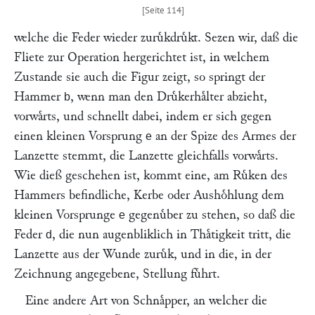
welche die Feder wieder zuruͤkdruͤkt. Sezen wir, daß die
Fliete zur Operation hergerichtet ist, in welchem
Zustande sie auch die Figur zeigt, so springt der
Hammer
, wenn man den Druͤkerhaͤlter abzieht,
b
vorwaͤrts, und schnellt dabei, indem er sich gegen
einen kleinen Vorsprung
an der Spize des Armes der
e
Lanzette stemmt, die Lanzette gleichfalls vorwaͤrts.
Wie dieß geschehen ist, kommt eine, am Ruͤken des
Hammers befindliche, Kerbe oder Aushoͤhlung dem
kleinen Vorsprunge
gegenuͤber zu stehen, so daß die
e
Feder
, die nun augenbliklich in Thaͤtigkeit tritt, die
d
Lanzette aus der Wunde zuruͤk, und in die, in der
Zeichnung angegebene, Stellung fuͤhrt.
Eine andere Art von Schnaͤpper, an welcher die