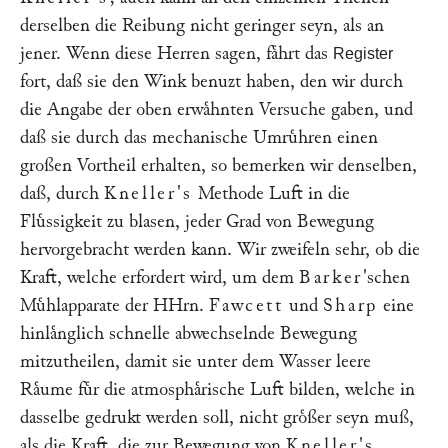
derselben die Reibung nicht geringer seyn, als an
jener. Wenn diese Herren sagen, faͤhrt das
Register
fort, daß sie den Wink benuzt haben, den wir durch
die Angabe der oben erwaͤhnten Versuche gaben, und
daß sie durch das mechanische Umruͤhren einen
großen Vortheil erhalten, so bemerken wir denselben,
daß, durch
Kneller's
Methode Luft in die
Fluͤssigkeit zu blasen, jeder Grad von Bewegung
hervorgebracht werden kann. Wir zweifeln sehr, ob die
Kraft, welche erfordert wird, um dem
Barker
'schen
Muͤhlapparate der HHrn.
Fawcett
und
Sharp
eine
hinlaͤnglich schnelle abwechselnde Bewegung
mitzutheilen, damit sie unter dem Wasser leere
Raͤume fuͤr die atmosphaͤrische Luft bilden, welche in
dasselbe gedrukt werden soll, nicht groͤßer seyn muß,
als die Kraft, die zur Bewegung von
Kneller's