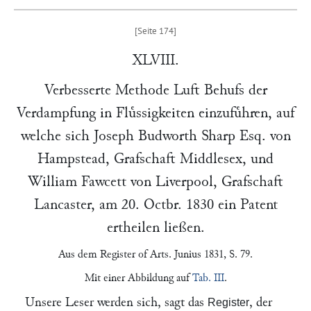
XLVIII.
Verbesserte Methode Luft Behufs der
Verdampfung in Fluͤssigkeiten einzufuͤhren, auf
welche sich
Joseph Budworth Sharp
Esq. von
Hampstead
, Grafschaft Middlesex, und
William Fawcett
von
Liverpool
, Grafschaft
Lancaster, am
20. Octbr. 1830
ein Patent
ertheilen ließen.
Aus dem
Register of Arts
. Junius 1831, S. 79.
Mit einer Abbildung auf
Tab. III
.
Unsere Leser werden sich, sagt das
, der
Register