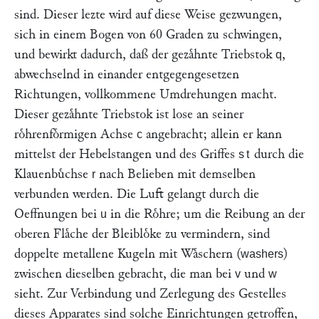
sind. Dieser lezte wird auf diese Weise gezwungen,
sich in einem Bogen von 60 Graden zu schwingen,
und bewirkt dadurch, daß der gezaͤhnte Triebstok
,
q
abwechselnd in einander entgegengesetzen
Richtungen, vollkommene Umdrehungen macht.
Dieser gezaͤhnte Triebstok ist lose an seiner
roͤhrenfoͤrmigen Achse
angebracht; allein er kann
c
mittelst der Hebelstangen und des Griffes
durch die
st
Klauenbuͤchse
nach Belieben mit demselben
r
verbunden werden. Die Luft gelangt durch die
Oeffnungen bei
in die Roͤhre; um die Reibung an der
u
oberen Flaͤche der Bleibloͤke zu vermindern, sind
doppelte metallene Kugeln mit Waͤschern (
)
washers
zwischen dieselben gebracht, die man bei
und
v
w
sieht. Zur Verbindung und Zerlegung des Gestelles
dieses Apparates sind solche Einrichtungen getroffen,