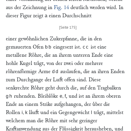
aus der Zeichnung in
Fig. 14
deutlich werden wird. In
dieser Figur zeigt
einen Durchschnitt
a
einer gewoͤhnlichen Zukerpfanne, die in den
gemauerten Ofen
eingesezt ist.
ist eine
bb
cc
metallene Roͤhre, die an ihrem unteren Ende eine
hohle Kugel traͤgt, von der zwei oder mehrere
roͤhrenfoͤrmige Arme
auslaufen, die an ihren Enden
dd
zum Durchgange der Luft offen sind. Diese
senkrechte Roͤhre geht durch die, auf den Tragbalken
ruhenden. Bleibloͤke
, und ist an ihrem oberen
gh
e, f
Ende an einem Strike aufgehangen, der uͤber die
Rollen
laͤuft und ein Gegengewicht
traͤgt, mittelst
i, k
l
welchem man die Roͤhre mit sehr geringer
Kraftanwendung aus der Fluͤssigkeit herausheben, und