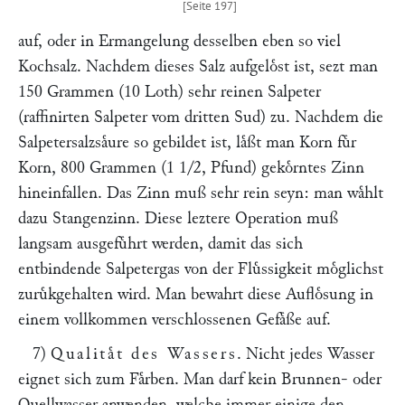
auf, oder in Ermangelung desselben eben so viel
Kochsalz. Nachdem dieses Salz aufgeloͤst ist, sezt man
150 Grammen (10 Loth) sehr reinen Salpeter
(raffinirten Salpeter vom dritten Sud) zu. Nachdem die
Salpetersalzsaͤure so gebildet ist, laͤßt man Korn fuͤr
Korn, 800 Grammen (1 1/2, Pfund) gekoͤrntes Zinn
hineinfallen. Das Zinn muß sehr rein seyn: man waͤhlt
dazu Stangenzinn. Diese leztere Operation muß
langsam ausgefuͤhrt werden, damit das sich
entbindende Salpetergas von der Fluͤssigkeit moͤglichst
zuruͤkgehalten wird. Man bewahrt diese Aufloͤsung in
einem vollkommen verschlossenen Gefaͤße auf.
7)
Qualitaͤt des Wassers
. Nicht jedes Wasser
eignet sich zum Faͤrben. Man darf kein Brunnen- oder
Quellwasser anwenden, welche immer einige den