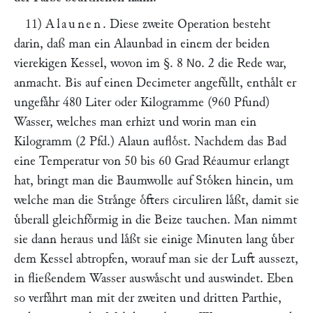
11)
Alaunen
. Diese zweite Operation besteht
darin, daß man ein Alaunbad in einem der beiden
vierekigen Kessel, wovon im §. 8
. 2 die Rede war,
No
anmacht. Bis auf einen Decimeter angefuͤllt, enthaͤlt er
ungefaͤhr 480 Liter oder Kilogramme (960 Pfund)
Wasser, welches man erhizt und worin man ein
Kilogramm (2 Pfd.) Alaun aufloͤst. Nachdem das Bad
eine Temperatur von 50 bis 60 Grad Réaumur erlangt
hat, bringt man die Baumwolle auf Stoͤken hinein, um
welche man die Straͤnge oͤfters circuliren laͤßt, damit sie
uͤberall gleichfoͤrmig in die Beize tauchen. Man nimmt
sie dann heraus und laͤßt sie einige Minuten lang uͤber
dem Kessel abtropfen, worauf man sie der Luft aussezt,
in fließendem Wasser auswaͤscht und auswindet. Eben
so verfaͤhrt man mit der zweiten und dritten Parthie,