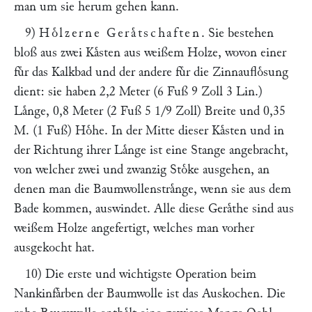
man um sie herum gehen kann.
9)
Hoͤlzerne Geraͤtschaften
. Sie bestehen
bloß aus zwei Kaͤsten aus weißem Holze, wovon einer
fuͤr das Kalkbad und der andere fuͤr die Zinnaufloͤsung
dient: sie haben 2,2 Meter (6 Fuß 9 Zoll 3 Lin.)
Laͤnge, 0,8 Meter (2 Fuß 5 1/9 Zoll) Breite und 0,35
M. (1 Fuß) Hoͤhe. In der Mitte dieser Kaͤsten und in
der Richtung ihrer Laͤnge ist eine Stange angebracht,
von welcher zwei und zwanzig Stoͤke ausgehen, an
denen man die Baumwollenstraͤnge, wenn sie aus dem
Bade kommen, auswindet. Alle diese Geraͤthe sind aus
weißem Holze angefertigt, welches man vorher
ausgekocht hat.
10) Die erste und wichtigste Operation beim
Nankinfaͤrben der Baumwolle ist das Auskochen. Die