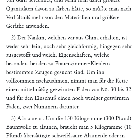
von Garn berechnet, und wenn man daher groͤßere
Quantitaͤten davon zu faͤrben haͤtte, so muͤßte man nach
Verhaͤltniß mehr von den Materialien und groͤßere
Geraͤthe anwenden.
2) Der Nankin, welchen wir aus China erhalten, ist
weder sehr fein, noch sehr gleichfoͤrmig, hingegen sehr
ausgestofft und weich, Eigenschaften, welche
besonders bei den zu Frauenzimmer-Kleidern
bestimmten Zeugen gesucht sind. Um ihn
vollkommen nachzuahmen, nimmt man fuͤr die Kette
einen mittelmaͤßig gezwirnten Faden von
. 30 bis 32
No
und fuͤr den Einschuß einen noch weniger gezwirnten
Faden, zwei Nummern darunter.
3)
Alaunen
. Um die 150 Kilogramme (300 Pfund)
Baumwolle zu alaunen, braucht man 5 Kilogramme (10
Pfund) uͤbersaͤttigte schwefelsaure Alaunerde oder in