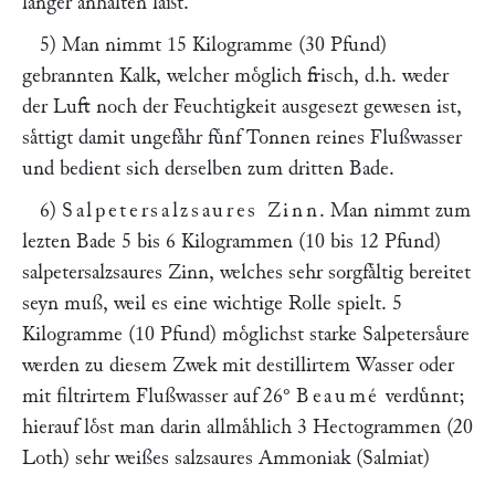
laͤnger anhalten laͤßt.
5) Man nimmt 15 Kilogramme (30 Pfund)
gebrannten Kalk, welcher moͤglich frisch, d.h. weder
der Luft noch der Feuchtigkeit ausgesezt gewesen ist,
saͤttigt damit ungefaͤhr fuͤnf Tonnen reines Flußwasser
und bedient sich derselben zum dritten Bade.
6)
Salpetersalzsaures Zinn
. Man nimmt zum
lezten Bade 5 bis 6 Kilogrammen (10 bis 12 Pfund)
salpetersalzsaures Zinn, welches sehr sorgfaͤltig bereitet
seyn muß, weil es eine wichtige Rolle spielt. 5
Kilogramme (10 Pfund) moͤglichst starke Salpetersaͤure
werden zu diesem Zwek mit destillirtem Wasser oder
mit filtrirtem Flußwasser auf 26°
Beaumé
verduͤnnt;
hierauf loͤst man darin allmaͤhlich 3 Hectogrammen (20
Loth) sehr weißes salzsaures Ammoniak (Salmiat)