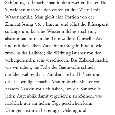
Schoͤnungsbad macht man in dem zweiten Kasten
.
No
9, welchen man wie den ersten zu drei Viertel mit
Wasser anfuͤllt. Man gießt eine Portion von der
Zinnaufloͤsung
. 6 hinein, und ruͤhrt die Fluͤssigkeit
No
so lange um, bis alles Wasser milchig erscheint;
alsdann taucht man die Baumwolle auf dieselbe Art
und mit denselben Vorsichtsmaßregeln hinein, wie
zuvor in das Kalkbad; die Wirkung ist aber von der
vorhergehenden sehr verschieden. Das Kalkbad macht,
wie wir sahen, die Farbe der Baumwolle schnell
dunkler, waͤhrend das Zinnbad sie bald blaͤsser und
dabei lebendiger macht. Man muß ein Muster von
nassem Nankin vor sich haben, um die Baumwolle
jeden Augenblik damit vergleichen zu koͤnnen, was
natuͤrlich nur am hellen Tage geschehen kann.
Uebrigens ist man bei einiger Uebung und