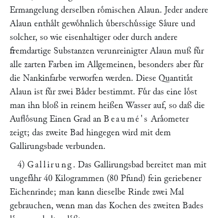
Ermangelung derselben roͤmischen Alaun. Jeder andere
Alaun enthaͤlt gewoͤhnlich uͤberschuͤssige Saͤure und
solcher, so wie eisenhaltiger oder durch andere
fremdartige Substanzen verunreinigter Alaun muß fuͤr
alle zarten Farben im Allgemeinen, besonders aber fuͤr
die Nankinfarbe verworfen werden. Diese Quantitaͤt
Alaun ist fuͤr zwei Baͤder bestimmt. Fuͤr das eine loͤst
man ihn bloß in reinem heißen Wasser auf, so daß die
Aufloͤsung Einen Grad an
Beaumé's
Araͤometer
zeigt; das zweite Bad hingegen wird mit dem
Gallirungsbade verbunden.
4)
Gallirung
. Das Gallirungsbad bereitet man mit
ungefaͤhr 40 Kilogrammen (80 Pfund) fein geriebener
Eichenrinde; man kann dieselbe Rinde zwei Mal
gebrauchen, wenn man das Kochen des zweiten Bades