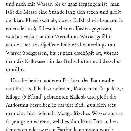
und nach mit Wasser, bis er ganz zergangen ist; man
laͤßt die Masse eine Stunde lang sich sezen und gießt
die klare Fluͤssigkeit ab; dieses Kalkbad wird sodann in
einen der in §. 9 beschriebenen Kaͤsten gegossen,
welcher vorher zu drei Viertel mit Wasser gefuͤllt
wurde. Der unaufgeloͤste Kalk wird neuerdings mit
Wasser uͤbergossen, bis er ganz erschoͤpft ist, worauf
man das Kalkwasser in das Bad schuͤttet und dasselbe
umruͤhrt.
Um die beiden anderen Parthien der Baumwolle
durch das Kalkbad zu nehmen, loͤscht man fuͤr jede 2,5
Kilogr. (5 Pfund) gebrannten Kalk ab und gießt die
Aufloͤsung desselben in das alte Bad. Zugleich sezt
man eine hinreichende Menge frisches Wasser zu, um
dasjenige zu ersezen, welches ihm beim Eintauchen
der ersten oder zweiten Parthie benommen wurde.