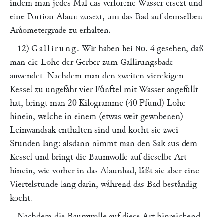
indem man jedes Mal das verlorene Wasser ersezt und
eine Portion Alaun zusezt, um das Bad auf demselben
Araͤometergrade zu erhalten.
12)
Gallirung
. Wir haben bei
. 4 gesehen, daß
No
man die Lohe der Gerber zum Gallirungsbade
anwendet. Nachdem man den zweiten vierekigen
Kessel zu ungefaͤhr vier Fuͤnftel mit Wasser angefuͤllt
hat, bringt man 20 Kilogramme (40 Pfund) Lohe
hinein, welche in einem (etwas weit gewobenen)
Leinwandsak enthalten sind und kocht sie zwei
Stunden lang: alsdann nimmt man den Sak aus dem
Kessel und bringt die Baumwolle auf dieselbe Art
hinein, wie vorher in das Alaunbad, laͤßt sie aber eine
Viertelstunde lang darin, waͤhrend das Bad bestaͤndig
kocht.
Nachdem die Baumwolle auf diese Art hinreichend