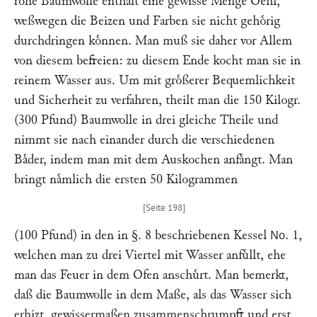
rohe Baumwolle enthaͤlt eine gewisse Menge Oehl,
weßwegen die Beizen und Farben sie nicht gehoͤrig
durchdringen koͤnnen. Man muß sie daher vor Allem
von diesem befreien: zu diesem Ende kocht man sie in
reinem Wasser aus. Um mit groͤßerer Bequemlichkeit
und Sicherheit zu verfahren, theilt man die 150 Kilogr.
(300 Pfund) Baumwolle in drei gleiche Theile und
nimmt sie nach einander durch die verschiedenen
Baͤder, indem man mit dem Auskochen anfaͤngt. Man
bringt naͤmlich die ersten 50 Kilogrammen
(100 Pfund) in den in §. 8 beschriebenen Kessel
. 1,
No
welchen man zu drei Viertel mit Wasser anfuͤllt, ehe
man das Feuer in dem Ofen anschuͤrt. Man bemerkt,
daß die Baumwolle in dem Maße, als das Wasser sich
erhizt, gewissermaßen zusammenschrumpft und erst