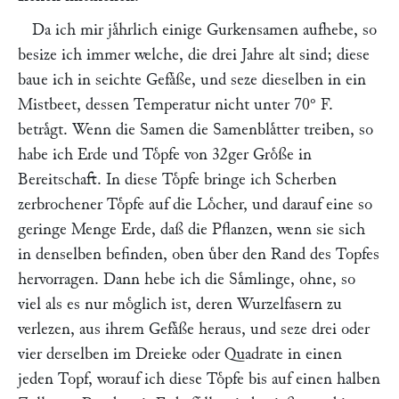
Da ich mir jaͤhrlich einige Gurkensamen aufhebe, so
besize ich immer welche, die drei Jahre alt sind; diese
baue ich in seichte Gefaͤße, und seze dieselben in ein
Mistbeet, dessen Temperatur nicht unter 70° F.
betraͤgt. Wenn die Samen die Samenblaͤtter treiben, so
habe ich Erde und Toͤpfe von 32ger Groͤße in
Bereitschaft. In diese Toͤpfe bringe ich Scherben
zerbrochener Toͤpfe auf die Loͤcher, und darauf eine so
geringe Menge Erde, daß die Pflanzen, wenn sie sich
in denselben befinden, oben uͤber den Rand des Topfes
hervorragen. Dann hebe ich die Saͤmlinge, ohne, so
viel als es nur moͤglich ist, deren Wurzelfasern zu
verlezen, aus ihrem Gefaͤße heraus, und seze drei oder
vier derselben im Dreieke oder Quadrate in einen
jeden Topf, worauf ich diese Toͤpfe bis auf einen halben