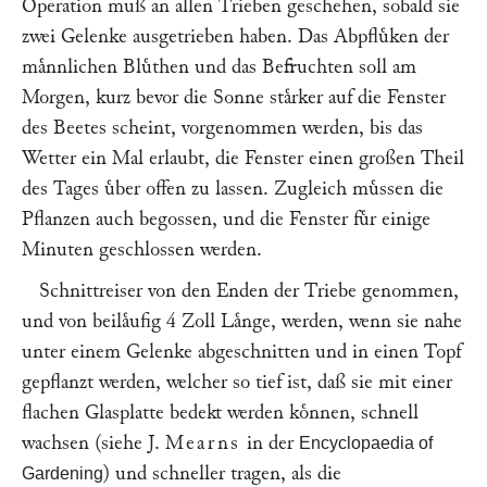
Operation muß an allen Trieben geschehen, sobald sie
zwei Gelenke ausgetrieben haben. Das Abpfluͤken der
maͤnnlichen Bluͤthen und das Befruchten soll am
Morgen, kurz bevor die Sonne staͤrker auf die Fenster
des Beetes scheint, vorgenommen werden, bis das
Wetter ein Mal erlaubt, die Fenster einen großen Theil
des Tages uͤber offen zu lassen. Zugleich muͤssen die
Pflanzen auch begossen, und die Fenster fuͤr einige
Minuten geschlossen werden.
Schnittreiser von den Enden der Triebe genommen,
und von beilaͤufig 4 Zoll Laͤnge, werden, wenn sie nahe
unter einem Gelenke abgeschnitten und in einen Topf
gepflanzt werden, welcher so tief ist, daß sie mit einer
flachen Glasplatte bedekt werden koͤnnen, schnell
wachsen (siehe J.
Mearns
in der
Encyclopaedia of
) und schneller tragen, als die
Gardening