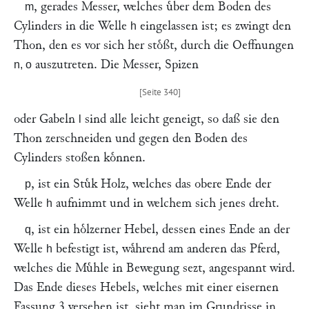
, gerades Messer, welches uͤber dem Boden des
m
Cylinders in die Welle
eingelassen ist; es zwingt den
h
Thon, den es vor sich her stoͤßt, durch die Oeffnungen
auszutreten. Die Messer, Spizen
n, o
oder Gabeln
sind alle leicht geneigt, so daß sie den
l
Thon zerschneiden und gegen den Boden des
Cylinders stoßen koͤnnen.
, ist ein Stuͤk Holz, welches das obere Ende der
p
Welle
aufnimmt und in welchem sich jenes dreht.
h
, ist ein hoͤlzerner Hebel, dessen eines Ende an der
q
Welle
befestigt ist, waͤhrend am anderen das Pferd,
h
welches die Muͤhle in Bewegung sezt, angespannt wird.
Das Ende dieses Hebels, welches mit einer eisernen
Fassung 3 versehen ist, sieht man im Grundrisse in