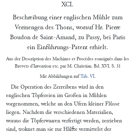
XCI.
Beschreibung einer englischen Muͤhle zum
Vermengen des Thons, worauf Hr.
Pierre
Boudon de Saint-Amand
, zu Passy, bei
Paris
ein Einfuͤhrungs-Patent erhielt.
Aus der
Description des Machines et Procédes eonsignés dans les
Brevets d'Invention etc.
par M. Christian. Bd. XVI. S. 31
Mit Abbildungen auf
Tab. VI
.
Die Operation des Zerreibens wird in den
englischen Toͤpfereien im Großen in Muͤhlen
vorgenommen, welche an den Ufern kleiner Fluͤsse
liegen. Nachdem die verschiedenen Materialien,
woraus die Toͤpferwaaren verfertigt werden, zerrieben
sind, troknet man sie zur Haͤlfte vermittelst der