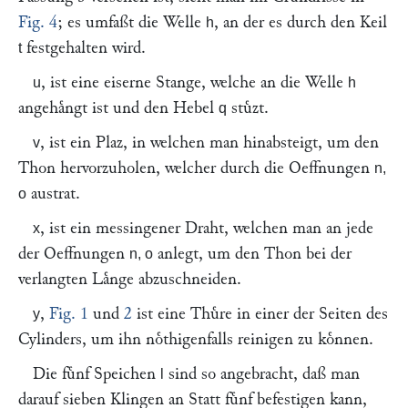
Fig. 4
; es umfaßt die Welle
, an der es durch den Keil
h
festgehalten wird.
t
, ist eine eiserne Stange, welche an die Welle
u
h
angehaͤngt ist und den Hebel
stuͤzt.
q
, ist ein Plaz, in welchen man hinabsteigt, um den
v
Thon hervorzuholen, welcher durch die Oeffnungen
n,
austrat.
o
, ist ein messingener Draht, welchen man an jede
x
der Oeffnungen
anlegt, um den Thon bei der
n, o
verlangten Laͤnge abzuschneiden.
,
Fig. 1
und
2
ist eine Thuͤre in einer der Seiten des
y
Cylinders, um ihn noͤthigenfalls reinigen zu koͤnnen.
Die fuͤnf Speichen
sind so angebracht, daß man
l
darauf sieben Klingen an Statt fuͤnf befestigen kann,