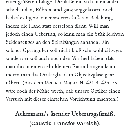
einer groͤßeren Laͤnge. Die aͤußeren, sich in einander
schiebenden, Roͤhren sind ganz weggelassen, noch
bedarf es irgend einer anderen aͤußeren Bedekung,
indem die Hand statt derselben dient. Will man
jedoch einen Ueberzug, so kann man ein Stuͤk leichten
Seidenzeuges an den Spiralgaͤngen annaͤhen. Ein
solcher Opernguker soll nicht bloß sehr wohlfeil seyn,
sondern er soll auch noch den Vortheil haben, daß
man ihn in einen sehr kleinen Raum bringen kann,
indem man das Ocularglas dem Objectivglase ganz
naͤhert. (Aus dem
. 421 S. 425. Es
Mechan. Magaz. N
waͤre doch der Muͤhe werth, daß unsere Optiker einen
Versuch mit dieser einfachen Vorrichtung machten.)
Ackermann
's aͤzender Uebertragsfirniß.
(
).
Caustic Transfer Varnish