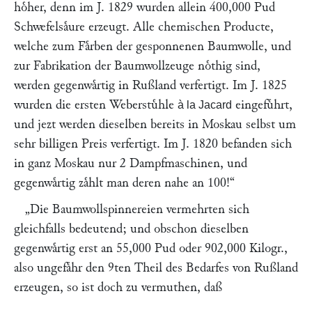
hoͤher, denn im J. 1829 wurden allein 400,000 Pud
Schwefelsaͤure erzeugt. Alle chemischen Producte,
welche zum Faͤrben der gesponnenen Baumwolle, und
zur Fabrikation der Baumwollzeuge noͤthig sind,
werden gegenwaͤrtig in Rußland verfertigt. Im J. 1825
wurden die ersten Weberstuͤhle
eingefuͤhrt,
à la Jacard
und jezt werden dieselben bereits in Moskau selbst um
sehr billigen Preis verfertigt. Im J. 1820 befanden sich
in ganz Moskau nur 2 Dampfmaschinen, und
gegenwaͤrtig zaͤhlt man deren nahe an 100!“
„Die Baumwollspinnereien vermehrten sich
gleichfalls bedeutend; und obschon dieselben
gegenwaͤrtig erst an 55,000 Pud oder 902,000 Kilogr.,
also ungefaͤhr den 9ten Theil des Bedarfes von Rußland
erzeugen, so ist doch zu vermuthen, daß