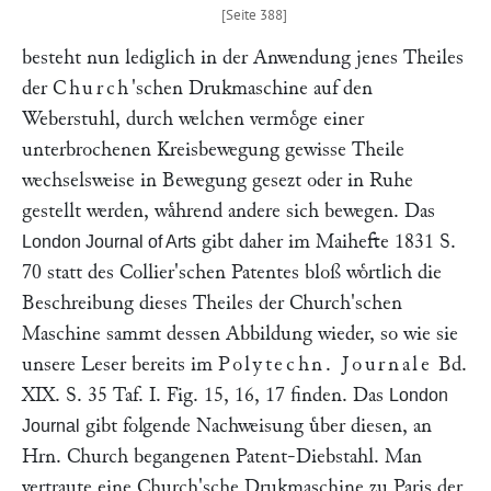
besteht nun lediglich in der Anwendung jenes Theiles
der
Church
'schen Drukmaschine auf den
Weberstuhl, durch welchen vermoͤge einer
unterbrochenen Kreisbewegung gewisse Theile
wechselsweise in Bewegung gesezt oder in Ruhe
gestellt werden, waͤhrend andere sich bewegen. Das
gibt daher im Maihefte 1831 S.
London Journal of Arts
70 statt des Collier'schen Patentes bloß woͤrtlich die
Beschreibung dieses Theiles der Church'schen
Maschine sammt dessen Abbildung wieder, so wie sie
unsere Leser bereits im
Polytechn. Journale
Bd.
XIX. S. 35
Taf. I. Fig. 15, 16, 17 finden. Das
London
gibt folgende Nachweisung uͤber diesen, an
Journal
Hrn.
Church
begangenen Patent-Diebstahl. Man
vertraute eine Church'sche Drukmaschine zu Paris der