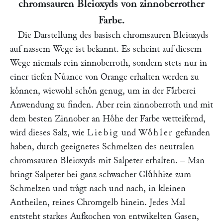
chromsauren Bleioxyds von zinnoberrother
Farbe.
Die Darstellung des basisch chromsauren Bleioxyds
auf nassem Wege ist bekannt. Es scheint auf diesem
Wege niemals rein zinnoberroth, sondern stets nur in
einer tiefen Nuͤance von Orange erhalten werden zu
koͤnnen, wiewohl schoͤn genug, um in der Faͤrberei
Anwendung zu finden. Aber rein zinnoberroth und mit
dem besten Zinnober an Hoͤhe der Farbe wetteifernd,
wird dieses Salz, wie
Liebig
und
Woͤhler
gefunden
haben, durch geeignetes Schmelzen des neutralen
chromsauren Bleioxyds mit Salpeter erhalten. – Man
bringt Salpeter bei ganz schwacher Gluͤhhize zum
Schmelzen und traͤgt nach und nach, in kleinen
Antheilen, reines Chromgelb hinein. Jedes Mal
entsteht starkes Aufkochen von entwikelten Gasen,