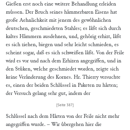
Gießen erst noch eine weitere Behandlung erleiden
muͤssen. Der Bruch seines haͤmmerbaren Eisens hat
große Aehnlichkeit mit jenem des gewoͤhnlichen
deutschen, geschmiedeten Stahles; es laͤßt sich durch
kaltes Haͤmmern ausdehnen, und, gehoͤrig erhizt, laͤßt
es sich ziehen, biegen und sehr leicht schmieden, es
scheint sogar, daß es sich schweißen laͤßt. Von der Feile
wird es vor und nach dem Erhizen angegriffen, und in
den Stuͤken, welche geschmiedet worden, zeigte sich
keine Veraͤnderung des Kornes. Hr.
Thierry
versuchte
es, einen der beiden Schluͤssel in Paketen zu haͤrten;
der Versuch gelang sehr gut, indem der
Schluͤssel nach dem Haͤrten von der Feile nicht mehr
angegriffen wurde. – Wir uͤbergehen hier die