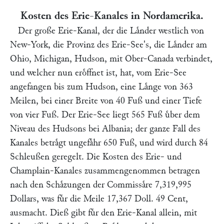
Kosten des Erie-Kanales in Nordamerika.
Der große Erie-Kanal, der die Laͤnder westlich von
New-York, die Provinz des Erie-See's, die Laͤnder am
Ohio, Michigan, Hudson, mit Ober-Canada verbindet,
und welcher nun eroͤffnet ist, hat, vom Erie-See
angefangen bis zum Hudson, eine Laͤnge von 363
Meilen, bei einer Breite von 40 Fuß und einer Tiefe
von vier Fuß. Der Erie-See liegt 565 Fuß uͤber dem
Niveau des Hudsons bei Albania; der ganze Fall des
Kanales betraͤgt ungefaͤhr 650 Fuß, und wird durch 84
Schleußen geregelt. Die Kosten des Erie- und
Champlain-Kanales zusammengenommen betragen
nach den Schaͤzungen der Commissaͤre 7,319,995
Dollars, was fuͤr die Meile 17,367 Doll. 49 Cent,
ausmacht. Dieß gibt fuͤr den Erie-Kanal allein, mit