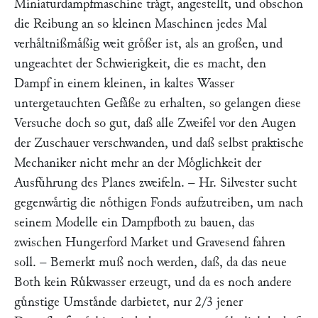
Miniaturdampfmaschine traͤgt, angestellt, und obschon
die Reibung an so kleinen Maschinen jedes Mal
verhaͤltnißmaͤßig weit groͤßer ist, als an großen, und
ungeachtet der Schwierigkeit, die es macht, den
Dampf in einem kleinen, in kaltes Wasser
untergetauchten Gefaͤße zu erhalten, so gelangen diese
Versuche doch so gut, daß alle Zweifel vor den Augen
der Zuschauer verschwanden, und daß selbst praktische
Mechaniker nicht mehr an der Moͤglichkeit der
Ausfuͤhrung des Planes zweifeln. – Hr.
Silvester
sucht
gegenwaͤrtig die noͤthigen Fonds aufzutreiben, um nach
seinem Modelle ein Dampfboth zu bauen, das
zwischen Hungerford Market und Gravesend fahren
soll. – Bemerkt muß noch werden, daß, da das neue
Both kein Ruͤkwasser erzeugt, und da es noch andere
guͤnstige Umstaͤnde darbietet, nur 2/3 jener