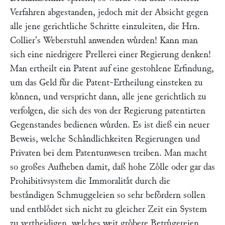
Verfahren abgestanden, jedoch mit der Absicht gegen
alle jene gerichtliche Schritte einzuleiten, die Hrn.
Collier
's Weberstuhl anwenden wuͤrden! Kann man
sich eine niedrigere Prellerei einer Regierung denken!
Man ertheilt ein Patent auf eine gestohlene Erfindung,
um das Geld fuͤr die Patent-Ertheilung einsteken zu
koͤnnen, und verspricht dann, alle jene gerichtlich zu
verfolgen, die sich des von der Regierung patentirten
Gegenstandes bedienen wuͤrden. Es ist dieß ein neuer
Beweis, welche Schaͤndlichkeiten Regierungen und
Privaten bei dem Patentunwesen treiben. Man macht
so großes Aufheben damit, daß hohe Zoͤlle oder gar das
Prohibitivsystem die Immoralitaͤt durch die
bestaͤndigen Schmuggeleien so sehr befoͤrdern sollen
und entbloͤdet sich nicht zu gleicher Zeit ein System
zu vertheidigen, welches weit groͤbere Betruͤgereien