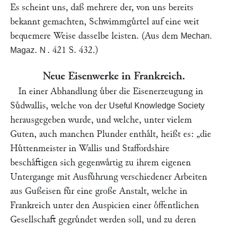
Es scheint uns, daß mehrere der, von uns bereits
bekannt gemachten, Schwimmguͤrtel auf eine weit
bequemere Weise dasselbe leisten. (Aus dem
Mechan.
.
. 421 S. 432.)
Magaz
N
Neue Eisenwerke in Frankreich.
In einer Abhandlung uͤber die Eisenerzeugung in
Suͤdwallis, welche von der
Useful Knowledge Society
herausgegeben wurde, und welche, unter vielem
Guten, auch manchen Plunder enthaͤlt, heißt es:
„die
Huͤttenmeister in Wallis und Staffordshire
beschaͤftigen sich gegenwaͤrtig zu ihrem eigenen
Untergange mit Ausfuͤhrung verschiedener Arbeiten
aus Gußeisen fuͤr eine große Anstalt, welche in
Frankreich unter den Auspicien einer oͤffentlichen
Gesellschaft gegruͤndet werden soll, und zu deren