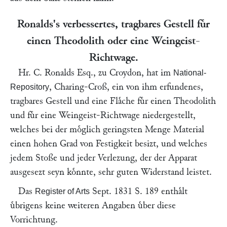
Ronalds
's verbessertes, tragbares Gestell fuͤr
einen Theodolith oder eine Weingeist-
Richtwage.
Hr.
C. Ronalds
Esq., zu Croydon, hat im
National-
, Charing-Croß, ein von ihm erfundenes,
Repository
tragbares Gestell und eine Flaͤche fuͤr einen Theodolith
und fuͤr eine Weingeist-Richtwage niedergestellt,
welches bei der moͤglich geringsten Menge Material
einen hohen Grad von Festigkeit besizt, und welches
jedem Stoße und jeder Verlezung, der der Apparat
ausgesezt seyn koͤnnte, sehr guten Widerstand leistet.
Das
Sept. 1831 S. 189 enthaͤlt
Register of Arts
uͤbrigens keine weiteren Angaben uͤber diese
Vorrichtung.