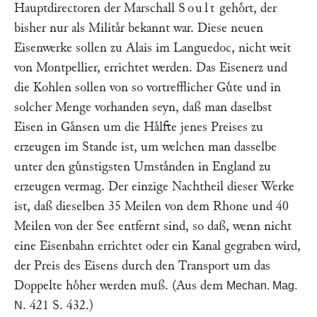
Hauptdirectoren der Marschall
Soult
gehoͤrt, der
bisher nur als Militaͤr bekannt war. Diese neuen
Eisenwerke sollen zu Alais im Languedoc, nicht weit
von Montpellier, errichtet werden. Das Eisenerz und
die Kohlen sollen von so vortrefflicher Guͤte und in
solcher Menge vorhanden seyn, daß man daselbst
Eisen in Gaͤnsen um die Haͤlfte jenes Preises zu
erzeugen im Stande ist, um welchen man dasselbe
unter den guͤnstigsten Umstaͤnden in England zu
erzeugen vermag. Der einzige Nachtheil dieser Werke
ist, daß dieselben 35 Meilen von dem Rhone und 40
Meilen von der See entfernt sind, so daß, wenn nicht
eine Eisenbahn errichtet oder ein Kanal gegraben wird,
der Preis des Eisens durch den Transport um das
Doppelte hoͤher werden muß.
(Aus dem
Mechan. Mag.
. 421 S. 432.)
N