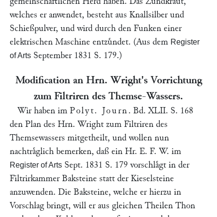
gemeinschaftlichen Herd haben. Das Zuͤndkraut,
welches er anwendet, besteht aus Knallsilber und
Schießpulver, und wird durch den Funken einer
elektrischen Maschine entzuͤndet. (Aus dem
Register
September 1831 S. 179.)
of Arts
Modification an Hrn.
Wright
's Vorrichtung
zum Filtriren des Themse-Wassers.
Wir haben im
Polyt. Journ
.
Bd. XLII. S. 168
den Plan des Hrn.
Wright
zum Filtriren des
Themsewassers mitgetheilt, und wollen nun
nachtraͤglich bemerken, daß ein Hr. E. F. W. im
Sept. 1831 S. 179 vorschlaͤgt in der
Register of Arts
Filtrirkammer Baksteine statt der Kieselsteine
anzuwenden. Die Baksteine, welche er hierzu in
Vorschlag bringt, will er aus gleichen Theilen Thon