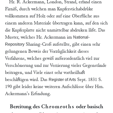
Hr.
R. Ackermann
, London, Strand, erfand einen
Firniß, durch welchen man Kupferstichabdruͤke
vollkommen auf Holz oder auf eine Oberflaͤche aus
einem anderen Materiale uͤbertragen kann, auf den sich
die Kupferplatte nicht unmittelbar abdruken laͤßt. Das
Muster, welches Hr.
Ackermann
im
National-
Sharing-Croß aufstellte, gibt einen sehr
Repository
gelungenen Beweis der Vorzuͤglichkeit dieses
Verfahrens, welches gewiß außerordentlich viel zur
Verschoͤnerung und zur Verzierung vieler Gegenstaͤnde
beitragen, und Viele einst sehr vortheilhaft
beschaͤftigen wird. Das
Sept. 1831 S.
Register of Arts
190 gibt leider keine weiteren Aufschluͤsse uͤber Hrn.
Ackermann
's Erfindung.
Bereitung des
Chromroths
oder basisch