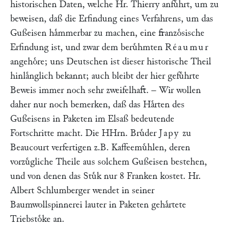
historischen Daten, welche Hr.
Thierry
anfuͤhrt, um zu
beweisen, daß die Erfindung eines Verfahrens, um das
Gußeisen haͤmmerbar zu machen, eine franzoͤsische
Erfindung ist, und zwar dem beruͤhmten
Réaumur
angehoͤre; uns Deutschen ist dieser historische Theil
hinlaͤnglich bekannt; auch bleibt der hier gefuͤhrte
Beweis immer noch sehr zweifelhaft. – Wir wollen
daher nur noch bemerken, daß das Haͤrten des
Gußeisens in Paketen im Elsaß bedeutende
Fortschritte macht. Die HHrn. Bruͤder
Japy
zu
Beaucourt verfertigen z.B. Kaffeemuͤhlen, deren
vorzuͤgliche Theile aus solchem Gußeisen bestehen,
und von denen das Stuͤk nur 8 Franken kostet. Hr.
Albert Schlumberger
wendet in seiner
Baumwollspinnerei lauter in Paketen gehaͤrtete
Triebstoͤke an.