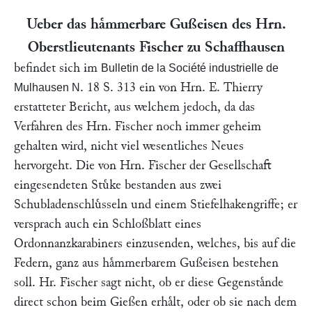
Ueber das haͤmmerbare Gußeisen des Hrn.
Oberstlieutenants Fischer
zu Schaffhausen
befindet sich im
Bulletin de la Société industrielle de
. 18 S. 313 ein von Hrn.
E. Thierry
Mulhausen N
erstatteter Bericht, aus welchem jedoch, da das
Verfahren des Hrn.
Fischer
noch immer geheim
gehalten wird, nicht viel wesentliches Neues
hervorgeht. Die von Hrn.
Fischer
der Gesellschaft
eingesendeten Stuͤke bestanden aus zwei
Schubladenschluͤsseln und einem Stiefelhakengriffe; er
versprach auch ein Schloßblatt eines
Ordonnanzkarabiners einzusenden, welches, bis auf die
Federn, ganz aus haͤmmerbarem Gußeisen bestehen
soll. Hr.
Fischer
sagt nicht, ob er diese Gegenstaͤnde
direct schon beim Gießen erhaͤlt, oder ob sie nach dem