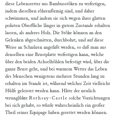
diese Lebensretter aus Bambusstoͤken zu verfertigen,
indem dieselben roͤhrenfoͤrmig sind, und daher
schwimmen, und indem sie sich wegen ihrer glatten
polirten Oberflaͤche laͤnger in gutem Zustande erhalten
lassen, als anderes Holz. Die Stoͤke koͤnnen an den
Gelenken abgeschnitten, durchbohrt, und auf diese
Weise an Schnuͤren angefaßt werden, so daß man aus
denselben eine Brustplatte verfertigen kann, welche
uͤber den beiden Achselhoͤhlen befestigt wird, uͤber die
ganze Brust geht, und bei warmem Wetter das Leben
des Menschen wenigstens mehrere Stunden lang zu
erhalten im Stande ist, waͤhrend welcher Zeit vielleicht
Huͤlfe geleistet werden kann. Haͤtte der neulich
verungluͤkte
Rothsay-Castle
solche Vorrichtungen
bei sich gehabt, so wuͤrde wahrscheinlich ein großer
Theil seiner Equipage haben gerettet werden koͤnnen.