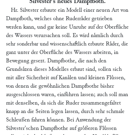
Silvester
's neues Dampfboth.
Hr.
Silvester
erbaute ein Modell einer neuen Art von
Dampfboth, welches ohne Ruderraͤder getrieben
werden kann, und gar keine Unruhe auf der Oberflaͤche
des Wassers verursachen soll. Es wird naͤmlich durch
sehr sonderbar und wissenschaftlich erbaute Raͤder, die
ganz unter der Oberflaͤche des Wassers arbeiten, in
Bewegung gesezt. Dampfbothe, die nach den
Grundsaͤzen dieses Modelles erbaut sind, sollen sich
mit aller Sicherheit auf Kanaͤlen und kleinen Fluͤssen,
von denen die gewoͤhnlichen Dampfbothe bisher
ausgeschlossen waren, einfuͤhren lassen; auch soll man
mit denselben, da sich die Ruder zusammengefaltet
knapp an die Seiten legen lassen, durch sehr schmale
Schleußen fahren koͤnnen. Bei Anwendung der
Silvester'schen Dampfbothe auf groͤßeren Fluͤssen