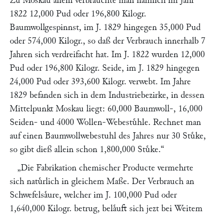
Zu Moskau allein verbrauchte man naͤmlich im Jahr
1822 12,000 Pud oder 196,800 Kilogr.
Baumwollgespinnst, im J. 1829 hingegen 35,000 Pud
oder 574,000 Kilogr., so daß der Verbrauch innerhalb 7
Jahren sich verdreifacht hat. Im J. 1822 wurden 12,000
Pud oder 196,800 Kilogr. Seide, im J. 1829 hingegen
24,000 Pud oder 393,600 Kilogr. verwebt. Im Jahre
1829 befanden sich in dem Industriebezirke, in dessen
Mittelpunkt Moskau liegt: 60,000 Baumwoll-, 16,000
Seiden- und 4000 Wollen-Webestuͤhle. Rechnet man
auf einen Baumwollwebestuhl des Jahres nur 30 Stuͤke,
so gibt dieß allein schon 1,800,000 Stuͤke.“
„Die Fabrikation chemischer Producte vermehrte
sich natuͤrlich in gleichem Maße. Der Verbrauch an
Schwefelsaͤure, welcher im J. 100,000 Pud oder
1,640,000 Kilogr. betrug, belaͤuft sich jezt bei Weitem