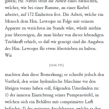
gaben; Hr.
Navier
stellt die Arbeit eines Menschen,
welcher, wie bei einer Ramme, an einer Kurbel
arbeitet, auf 172 Einheiten fest. Die Arbeit, welche ein
Mensch dem Hrn.
Levesque
zu Folge mit seinem
Apparate zu verrichten im Stande waͤre, wuͤrde mithin
jene uͤbersteigen, die man bisher von dieser lebendigen
Triebkraft erhielt, so daß wir geneigt sind die Angaben
des Hrn.
Levesque
fuͤr etwas uͤbertrieben zu halten.
Wir
machten ihm diese Bemerkung; er schreibt jedoch den
Vortheil, den seine hydraulische Maschine vor den
uͤbrigen voraus haben soll, folgenden Umstaͤnden zu:
1) der inneren Einrichtung seiner Pumpenstiefel, in
welchen sich ein Behaͤlter mit comprimirter Luft
befindet; 2) der geringen Ausdehnung, welche er den