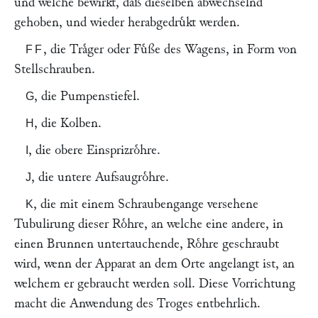
und welche bewirkt, daß dieselben abwechselnd
gehoben, und wieder herabgedruͤkt werden.
, die Traͤger oder Fuͤße des Wagens, in Form von
FF
Stellschrauben.
, die Pumpenstiefel.
G
, die Kolben.
H
, die obere Einsprizroͤhre.
I
, die untere Aufsaugroͤhre.
J
, die mit einem Schraubengange versehene
K
Tubulirung dieser Roͤhre, an welche eine andere, in
einen Brunnen untertauchende, Roͤhre geschraubt
wird, wenn der Apparat an dem Orte angelangt ist, an
welchem er gebraucht werden soll. Diese Vorrichtung
macht die Anwendung des Troges entbehrlich.