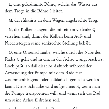
, eine gekruͤmmte Roͤhre, welche das Wasser aus
L
dem Troge in die Roͤhre
leitet.
J
, der ruͤkwaͤrts an dem Wagen angebrachte Trog.
M
, die Kolbenstangen, die mit einem Gelenke
N
Q
versehen sind, damit der Kolben beim Auf- und
Niedersteigen seine senkrechte Stellung behaͤlt.
, eine Ohrenschraube, welche durch die Nabe des
O
Rades
geht und in ein, in der Achse
angebrachtes,
C
E
Loch paßt, so daß dieselbe dadurch waͤhrend der
Anwendung der Pumpe mit dem Rade fest
zusammenhaͤngend oder solidarisch gemacht werden
kann. Diese Schraube wird aufgeschraubt, wenn man
die Pumpe transportiren will, und wenn sich das Rad
um seine Achse
drehen soll.
E