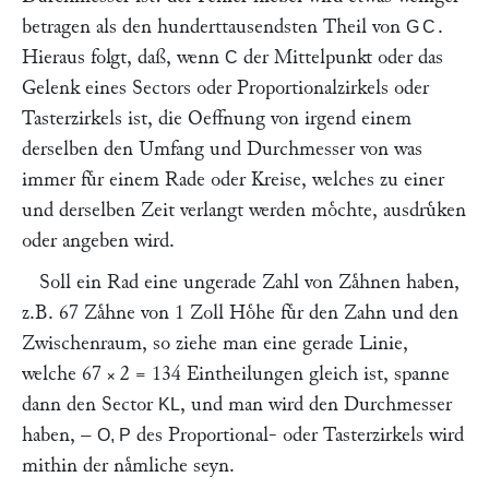
betragen als den hunderttausendsten Theil von
.
GC
Hieraus folgt, daß, wenn
der Mittelpunkt oder das
C
Gelenk eines Sectors oder Proportionalzirkels oder
Tasterzirkels ist, die Oeffnung von irgend einem
derselben den Umfang und Durchmesser von was
immer fuͤr einem Rade oder Kreise, welches zu einer
und derselben Zeit verlangt werden moͤchte, ausdruͤken
oder angeben wird.
Soll ein Rad eine ungerade Zahl von Zaͤhnen haben,
z.B. 67 Zaͤhne von 1 Zoll Hoͤhe fuͤr den Zahn und den
Zwischenraum, so ziehe man eine gerade Linie,
welche 67 × 2 = 134 Eintheilungen gleich ist, spanne
dann den Sector
, und man wird den Durchmesser
KL
haben, –
des Proportional- oder Tasterzirkels wird
O, P
mithin der naͤmliche seyn.