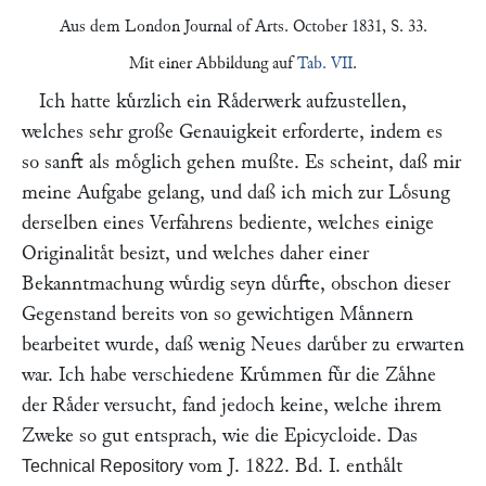
Aus dem
London Journal of Arts
. October 1831, S. 33.
Mit einer Abbildung auf
Tab. VII
.
Ich hatte kuͤrzlich ein Raͤderwerk aufzustellen,
welches sehr große Genauigkeit erforderte, indem es
so sanft als moͤglich gehen mußte. Es scheint, daß mir
meine Aufgabe gelang, und daß ich mich zur Loͤsung
derselben eines Verfahrens bediente, welches einige
Originalitaͤt besizt, und welches daher einer
Bekanntmachung wuͤrdig seyn duͤrfte, obschon dieser
Gegenstand bereits von so gewichtigen Maͤnnern
bearbeitet wurde, daß wenig Neues daruͤber zu erwarten
war. Ich habe verschiedene Kruͤmmen fuͤr die Zaͤhne
der Raͤder versucht, fand jedoch keine, welche ihrem
Zweke so gut entsprach, wie die Epicycloide. Das
vom J. 1822. Bd. I. enthaͤlt
Technical Repository