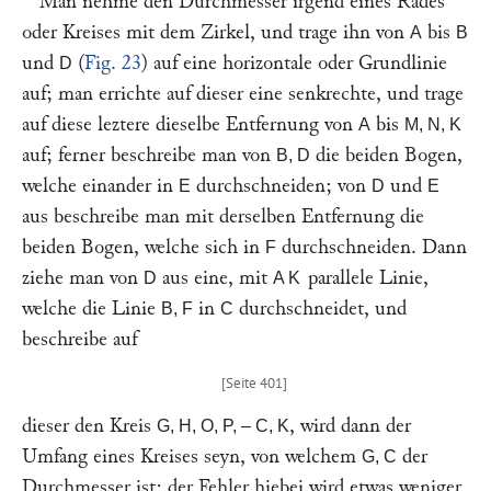
Man nehme den Durchmesser irgend eines Rades
oder Kreises mit dem Zirkel, und trage ihn von
bis
A
B
und
(
Fig. 23
) auf eine horizontale oder Grundlinie
D
auf; man errichte auf dieser eine senkrechte, und trage
auf diese leztere dieselbe Entfernung von
bis
A
M, N, K
auf; ferner beschreibe man von
die beiden Bogen,
B, D
welche einander in
durchschneiden; von
und
E
D
E
aus beschreibe man mit derselben Entfernung die
beiden Bogen, welche sich in
durchschneiden. Dann
F
ziehe man von
aus eine, mit
parallele Linie,
D
AK
welche die Linie
in
durchschneidet, und
B, F
C
beschreibe auf
dieser den Kreis
, wird dann der
G, H, O, P, – C, K
Umfang eines Kreises seyn, von welchem
der
G, C
Durchmesser ist: der Fehler hiebei wird etwas weniger