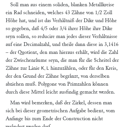
Soll man aus einem soliden, blanken Metallkreise
ein Rad schneiden, welches 43 Zaͤhne von 1/2 Zoll
Hoͤhe hat, und ist das Verhaͤltniß der Dike und Hoͤhe
so gegeben, daß 4/5 oder 3/4 ihrer Hoͤhe ihre Dike
seyn sollen, so reducire man jedes dieser Verhaͤltnisse
auf eine Decimalzahl, und theile dann diese in 3,1416
– der Quotient, den man hieraus erhaͤlt, wird die Zahl
der Zwischenraͤume seyn, die man fuͤr die Scheitel der
Zaͤhne zur Linie
hinzuzaͤhlen, oder fuͤr den Kreis,
K, L
der den Grund der Zaͤhne begraͤnzt, von derselben
abziehen muß. Polygone von Primzahlen koͤnnen
durch diese Mittel leicht ausfindig gemacht werden.
Man wird bemerken, daß der Zirkel, dessen man
sich bei dieser geometrischen Aufgabe bedient, vom
Anfange bis zum Ende der Construction nicht
veraͤndert werden darf.