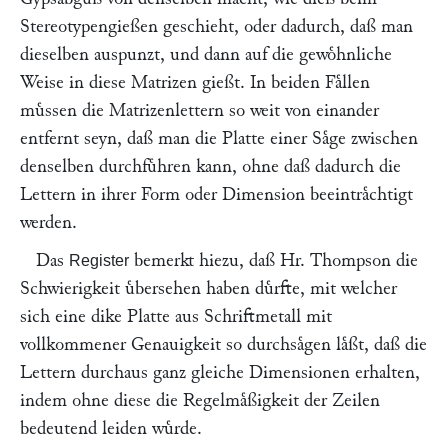
Stereotypengießen geschieht, oder dadurch, daß man
dieselben auspunzt, und dann auf die gewoͤhnliche
Weise in diese Matrizen gießt. In beiden Faͤllen
muͤssen die Matrizenlettern so weit von einander
entfernt seyn, daß man die Platte einer Saͤge zwischen
denselben durchfuͤhren kann, ohne daß dadurch die
Lettern in ihrer Form oder Dimension beeintraͤchtigt
werden.
Das
bemerkt hiezu, daß Hr.
Thompson
die
Register
Schwierigkeit uͤbersehen haben duͤrfte, mit welcher
sich eine dike Platte aus Schriftmetall mit
vollkommener Genauigkeit so durchsaͤgen laͤßt, daß die
Lettern durchaus ganz gleiche Dimensionen erhalten,
indem ohne diese die Regelmaͤßigkeit der Zeilen
bedeutend leiden wuͤrde.