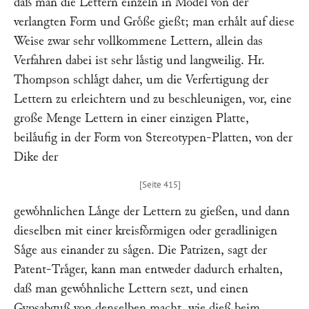
daß man die Lettern einzeln in Model von der
verlangten Form und Groͤße gießt; man erhaͤlt auf diese
Weise zwar sehr vollkommene Lettern, allein das
Verfahren dabei ist sehr laͤstig und langweilig. Hr.
Thompson
schlaͤgt daher, um die Verfertigung der
Lettern zu erleichtern und zu beschleunigen, vor, eine
große Menge Lettern in einer einzigen Platte,
beilaͤufig in der Form von Stereotypen-Platten, von der
Dike der
gewoͤhnlichen Laͤnge der Lettern zu gießen, und dann
dieselben mit einer kreisfoͤrmigen oder geradlinigen
Saͤge aus einander zu saͤgen. Die Patrizen, sagt der
Patent-Traͤger, kann man entweder dadurch erhalten,
daß man gewoͤhnliche Lettern sezt, und einen
Gypsabguß von denselben macht, wie dieß beim