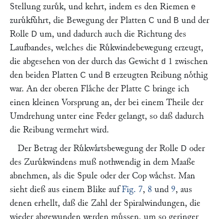
Stellung zuruͤk, und kehrt, indem es den Riemen
e
zuruͤkfuͤhrt, die Bewegung der Platten
und
und der
C
B
Rolle
um, und dadurch auch die Richtung des
D
Laufbandes, welches die Ruͤkwindebewegung erzeugt,
die abgesehen von der durch das Gewicht
1 zwischen
d
den beiden Platten
und
erzeugten Reibung noͤthig
C
B
war. An der oberen Flaͤche der Platte
bringe ich
C
einen kleinen Vorsprung an, der bei einem Theile der
Umdrehung unter eine Feder gelangt, so daß dadurch
die Reibung vermehrt wird.
Der Betrag der Ruͤkwaͤrtsbewegung der Rolle
oder
D
des Zuruͤkwindens muß nothwendig in dem Maaße
abnehmen, als die Spule oder der Cop waͤchst. Man
sieht dieß aus einem Blike auf
Fig. 7
,
8
und
9
, aus
denen erhellt, daß die Zahl der Spiralwindungen, die
wieder abgewunden werden muͤssen, um so geringer