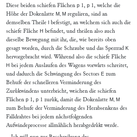
Diese beiden schiefen Flaͤchen
1,
1, welche die
p
p
Hoͤhe der Dokenlatte
reguliren, sind an
M, M
demselben Theile
befestigt, an welchem sich auch die
I
schiefe Flaͤche
befindet, und theilen also auch
H
dieselbe Bewegung mit ihr, die, wie bereits oben
gesagt worden, durch die Schraube und das Sperrrad
K
hervorgebracht wird. Waͤhrend also die schiefe Flaͤche
bei jedem Auslaufen des Wagens vorwaͤrts schreitet,
H
und dadurch die Schwingung des Sectors
zum
E
Behufe der schnelleren Verminderung des
Zuruͤkwindens unterbricht, weichen die schiefen
Flaͤchen
1,
1 zuruͤk, damit die Dokenlatte
p
p
M, M
zum Behufe der Verminderung des Herabsenkens des
Falldrahtes bei jedem naͤchstfolgenden
Aufwindeprocesse allmaͤhlich herabgedruͤkt werde.
Ich will nun zur Beschreibung des