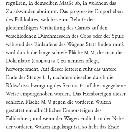
reguliren, in demselben Maaße ab, in welchem das
Zuruͤkwinden abnimmt. Das progressive Emporheben
des Falldrahtes, welches zum Behufe der
gleichmaͤßigen Vertheilung des Garnes auf den
verschiedenen Durchmessern des Cops oder der Spule
waͤhrend des Einlaufens des Wagens Statt finden muß,
wird durch die lange schiefe Flaͤche
, die man die
M, M
Dokenlatte (
) zu nennen pflegt,
copping rail
hervorgebracht. Auf dieser lezteren ruht das untere
Ende der Stange
1, nachdem dieselbe durch die
L
Ruͤkwaͤrtsschwingung des Sectors
auf die angegebene
E
Weise emporgehoben worden. Das Herabsteigen dieser
schiefen Flaͤche
gegen die vorderen Walzen
M, M
gestattet ein allmaͤhliches Emporsteigen des
Falldrahtes; und wenn der Wagen endlich in der Nahe
der vorderen Walzen angelangt ist, so hebt das Ende