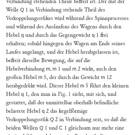
Verbindung stehenden Theile befreit ist. Der mit der
Welle
1 in Verbindung stehende Theil des
Q
Verkoppelungsstuͤkes wird waͤhrend des Spinnprocesses
und waͤhrend des Auslaufens des Wagens durch den
Hebel
und durch das Gegengewicht
1 frei
q
q
erhalten; sobald hingegen der Wagen am Ende seines
Laufes angelangt, und der Hebel herabgelassen ist,
befreit dieselbe Bewegung, die auf die
Hebelverbindung
1 und
2 wirkt, auch den
m, m
m
großen Hebel
5, der durch das Gewicht
12
m
m
herabgedruͤkt wird. Dieser Hebel
5 fuͤhrt den kleinen
m
Hebel
1, den man in
Fig. 1
sieht, mit sich, und
q
gestattet, daß der unmittelbar oberhalb befindliche
belastete Hebel
2 das kegelfoͤrmige
q
Verkoppelungsstuͤk
2 in Verbindung sezt, so daß die
Q
beiden Wellen
1 und
1 gleichsam nur mehr eine
Q
C