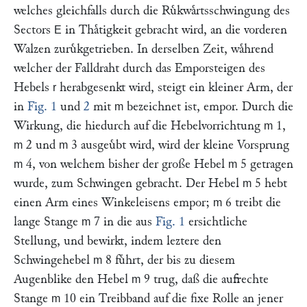
welches gleichfalls durch die Ruͤkwaͤrtsschwingung des
Sectors
in Thaͤtigkeit gebracht wird, an die vorderen
E
Walzen zuruͤkgetrieben. In derselben Zeit, waͤhrend
welcher der Falldraht durch das Emporsteigen des
Hebels
herabgesenkt wird, steigt ein kleiner Arm, der
r
in
Fig. 1
und
2
mit
bezeichnet ist, empor. Durch die
m
Wirkung, die hiedurch auf die Hebelvorrichtung
1,
m
2 und
3 ausgeuͤbt wird, wird der kleine Vorsprung
m
m
4, von welchem bisher der große Hebel
5 getragen
m
m
wurde, zum Schwingen gebracht. Der Hebel
5 hebt
m
einen Arm eines Winkeleisens empor;
6 treibt die
m
lange Stange
7 in die aus
Fig. 1
ersichtliche
m
Stellung, und bewirkt, indem leztere den
Schwingehebel
8 fuͤhrt, der bis zu diesem
m
Augenblike den Hebel
9 trug, daß die aufrechte
m
Stange
10 ein Treibband auf die fixe Rolle an jener
m