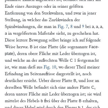
Ende eines Auszuges oder in seiner groͤßten
Entfernung von den Strekwalzen, und zwar in jener
Stellung, in welcher das Zuruͤkwinden der
Spiralwindungen, die man in
Fig. 7
,
8
und
9
bei
a, a, a,
in vergroͤßertem Maßstabe sieht, zu geschehen hat.
a
Diese leztere Bewegung selbst bringe ich auf folgende
Weise hervor.
ist eine Platte (die sogenannte
B
Face-
), deren obere Flaͤche mit Leder uͤberzogen ist,
plate
und welche an der aufrechten Welle
1 festgemacht
C
ist, wie man dieß aus
Fig. 10
, wo dieser Theil meiner
Erfindung im Seitenaufrisse dargestellt ist, noch
deutlicher ersieht. Ueber dieser Platte
, und lose an
B
derselben Welle befindet sich eine andere Platte
,
C
deren untere Flaͤche mit Leder uͤberzogen ist; sie wird
mittelst des Hebels
frei uͤber der Platte
erhalten,
b
B
und dieser Hebel wird durch den Faͤnger
1, der sich,
b