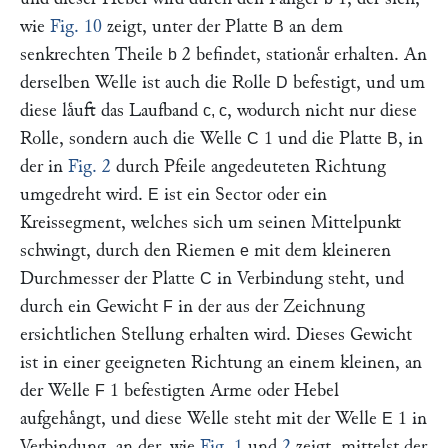
wie
Fig. 10
zeigt, unter der Platte
an dem
B
senkrechten Theile
2 befindet, stationaͤr erhalten. An
b
derselben Welle ist auch die Rolle
befestigt, und um
D
diese laͤuft das Laufband
, wodurch nicht nur diese
c, c
Rolle, sondern auch die Welle
1 und die Platte
, in
C
B
der in
Fig. 2
durch Pfeile angedeuteten Richtung
umgedreht wird.
ist ein Sector oder ein
E
Kreissegment, welches sich um seinen Mittelpunkt
schwingt, durch den Riemen
mit dem kleineren
e
Durchmesser der Platte
in Verbindung steht, und
C
durch ein Gewicht
in der aus der Zeichnung
F
ersichtlichen Stellung erhalten wird. Dieses Gewicht
ist in einer geeigneten Richtung an einem kleinen, an
der Welle
1 befestigten Arme oder Hebel
F
aufgehaͤngt, und diese Welle steht mit der Welle
1 in
E
Verbindung, an der, wie
Fig. 1
und
2
zeigt, mittelst der