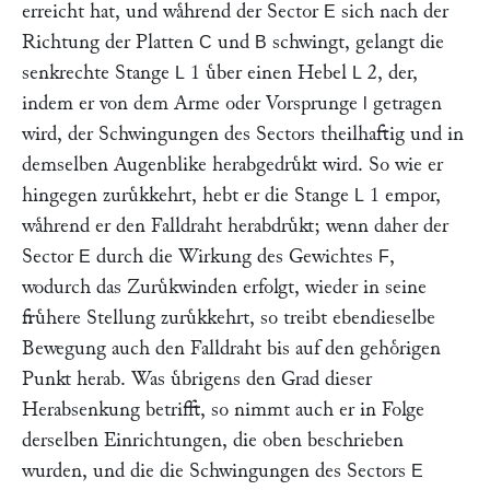
erreicht hat, und waͤhrend der Sector
sich nach der
E
Richtung der Platten
und
schwingt, gelangt die
C
B
senkrechte Stange
1 uͤber einen Hebel
2, der,
L
L
indem er von dem Arme oder Vorsprunge
getragen
l
wird, der Schwingungen des Sectors theilhaftig und in
demselben Augenblike herabgedruͤkt wird. So wie er
hingegen zuruͤkkehrt, hebt er die Stange
1 empor,
L
waͤhrend er den Falldraht herabdruͤkt; wenn daher der
Sector
durch die Wirkung des Gewichtes
,
E
F
wodurch das Zuruͤkwinden erfolgt, wieder in seine
fruͤhere Stellung zuruͤkkehrt, so treibt ebendieselbe
Bewegung auch den Falldraht bis auf den gehoͤrigen
Punkt herab. Was uͤbrigens den Grad dieser
Herabsenkung betrifft, so nimmt auch er in Folge
derselben Einrichtungen, die oben beschrieben
wurden, und die die Schwingungen des Sectors
E