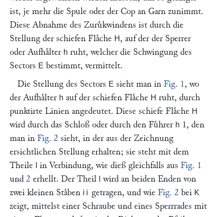
ist, je mehr die Spule oder der Cop an Garn zunimmt.
Diese Abnahme des Zuruͤkwindens ist durch die
Stellung der schiefen Flaͤche
, auf der der Sperrer
H
oder Aufhaͤlter
ruht, welcher die Schwingung des
h
Sectors
bestimmt, vermittelt.
E
Die Stellung des Sectors
sieht man in
Fig. 1
, wo
E
der Aufhaͤlter
auf der schiefen Flaͤche
ruht, durch
h
H
punktirte Linien angedeutet. Diese schiefe Flaͤche
H
wird durch das Schloß oder durch den Fuͤhrer
1, den
h
man in
Fig. 2
sieht, in der aus der Zeichnung
ersichtlichen Stellung erhalten; sie steht mit dem
Theile
in Verbindung, wie dieß gleichfalls aus
Fig. 1
I
und
2
erhellt. Der Theil
wird an beiden Enden von
l
zwei kleinen Staͤben
getragen, und wie
Fig. 2
bei
ii
K
zeigt, mittelst einer Schraube und eines Sperrrades mit