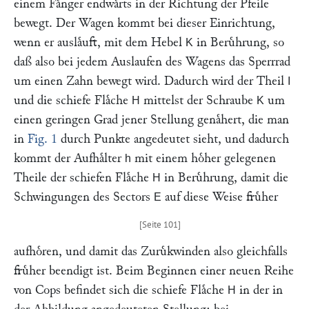
einem Faͤnger endwaͤrts in der Richtung der Pfeile
bewegt. Der Wagen kommt bei dieser Einrichtung,
wenn er auslaͤuft, mit dem Hebel
in Beruͤhrung, so
K
daß also bei jedem Auslaufen des Wagens das Sperrrad
um einen Zahn bewegt wird. Dadurch wird der Theil
I
und die schiefe Flaͤche
mittelst der Schraube
um
H
K
einen geringen Grad jener Stellung genaͤhert, die man
in
Fig. 1
durch Punkte angedeutet sieht, und dadurch
kommt der Aufhaͤlter
mit einem hoͤher gelegenen
h
Theile der schiefen Flaͤche
in Beruͤhrung, damit die
H
Schwingungen des Sectors
auf diese Weise fruͤher
E
aufhoͤren, und damit das Zuruͤkwinden also gleichfalls
fruͤher beendigt ist. Beim Beginnen einer neuen Reihe
von Cops befindet sich die schiefe Flaͤche
in der in
H