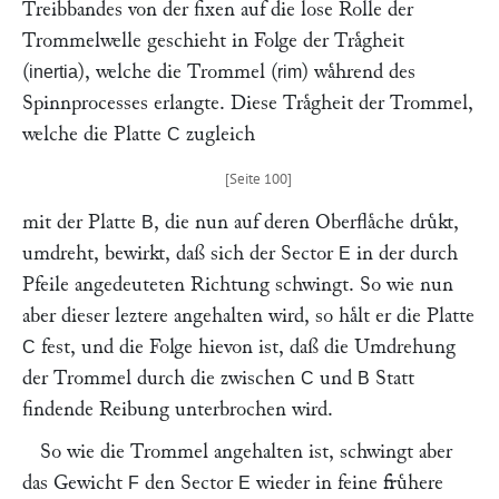
Treibbandes von der fixen auf die lose Rolle der
Trommelwelle geschieht in Folge der Traͤgheit
(
), welche die Trommel (
) waͤhrend des
inertia
rim
Spinnprocesses erlangte. Diese Traͤgheit der Trommel,
welche die Platte
zugleich
C
mit der Platte
, die nun auf deren Oberflaͤche druͤkt,
B
umdreht, bewirkt, daß sich der Sector
in der durch
E
Pfeile angedeuteten Richtung schwingt. So wie nun
aber dieser leztere angehalten wird, so haͤlt er die Platte
fest, und die Folge hievon ist, daß die Umdrehung
C
der Trommel durch die zwischen
und
Statt
C
B
findende Reibung unterbrochen wird.
So wie die Trommel angehalten ist, schwingt aber
das Gewicht
den Sector
wieder in feine fruͤhere
F
E