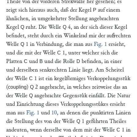
Theile von der vorderen Strekwalze her gesehen; es
zeigt sich hieraus auch, daß der Kegel
auf einem
P
aͤhnlichen, in umgekehrter Stellung angebrachten
Kegel
ruht. Die Welle
4, an der sich dieser Kegel
Q
Q
befindet, steht durch ein Winkelrad mir der aufrechten
Welle
1 in Verbindung, die man aus
Fig. 1
ersieht,
Q
und die mit der Welle
1, unter welcher sich die
C
Platten
und
und die Rolle
befinden, in einer
C
B
D
und derselben senkrechten Linie liegt. Am Scheitel
der Welle
1 ist ein kegelfoͤrmiges Verkoppelungsstuͤk
C
(
)
2 angebracht, in welches zeitweise das an
coupling
Q
der Welle
angebrachte Gegenstuͤk einfallt. Die Natur
Q
und Einrichtung dieses Verkoppelungsstuͤkes ersieht
man aus
Fig. 1
und
10
, an denen die punktirten Linien
die Stellung des von der Welle
1 gefuͤhrten Theiles
Q
andeuten, wenn derselbe von dem mit der Welle
1 in
C