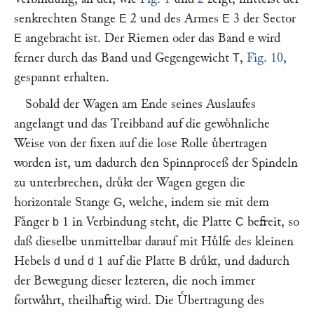
senkrechten Stange
2 und des Armes
3 der Sector
E
E
angebracht ist. Der Riemen oder das Band
wird
E
e
ferner durch das Band und Gegengewicht
,
Fig. 10
,
T
gespannt erhalten.
Sobald der Wagen am Ende seines Auslaufes
angelangt und das Treibband auf die gewoͤhnliche
Weise von der fixen auf die lose Rolle uͤbertragen
worden ist, um dadurch den Spinnproceß der Spindeln
zu unterbrechen, druͤkt der Wagen gegen die
horizontale Stange
, welche, indem sie mit dem
G
Faͤnger
1 in Verbindung steht, die Platte
befreit, so
b
C
daß dieselbe unmittelbar darauf mit Huͤlfe des kleinen
Hebels
und
1 auf die Platte
druͤkt, und dadurch
d
d
B
der Bewegung dieser lezteren, die noch immer
fortwaͤhrt, theilhaftig wird. Die Uͤbertragung des