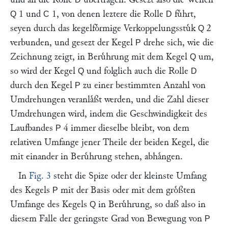
1 und
1, von denen leztere die Rolle
fuͤhrt,
Q
C
D
seyen durch das kegelfoͤrmige Verkoppelungsstuͤk
2
Q
verbunden, und gesezt der Kegel
drehe sich, wie die
P
Zeichnung zeigt, in Beruͤhrung mit dem Kegel
um,
Q
so wird der Kegel
und folglich auch die Rolle
Q
D
durch den Kegel
zu einer bestimmten Anzahl von
P
Umdrehungen veranlaͤßt werden, und die Zahl dieser
Umdrehungen wird, indem die Geschwindigkeit des
Laufbandes
4 immer dieselbe bleibt, von dem
P
relativen Umfange jener Theile der beiden Kegel, die
mit einander in Beruͤhrung stehen, abhaͤngen.
In
Fig. 3
steht die Spize oder der kleinste Umfang
des Kegels
mit der Basis oder mit dem groͤßten
P
Umfange des Kegels
in Beruͤhrung, so daß also in
Q
diesem Falle der geringste Grad von Bewegung von
P