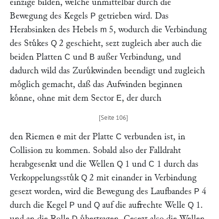
einzige bilden, welche unmittelbar durch die
Bewegung des Kegels
getrieben wird. Das
P
Herabsinken des Hebels
5, wodurch die Verbindung
m
des Stuͤkes
2 geschieht, sezt zugleich aber auch die
Q
beiden Platten
und
außer Verbindung, und
C
B
dadurch wild das Zuruͤkwinden beendigt und zugleich
moͤglich gemacht, daß das Aufwinden beginnen
koͤnne, ohne mit dem Sector
, der durch
E
den Riemen
mit der Platte
verbunden ist, in
e
C
Collision zu kommen. Sobald also der Falldraht
herabgesenkt und die Wellen
1 und
1 durch das
Q
C
Verkoppelungsstuͤk
2 mit einander in Verbindung
Q
gesezt worden, wird die Bewegung des Laufbandes
4
P
durch die Kegel
und
auf die aufrechte Welle
1.
P
Q
Q
und an die Rolle
uͤbertragen. Gesezt also die Wellen
D