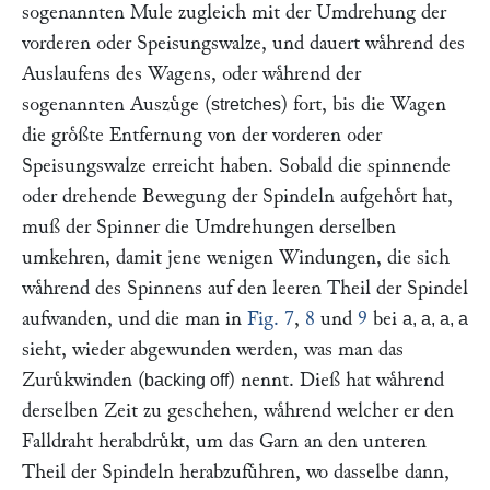
sogenannten Mule zugleich mit der Umdrehung der
vorderen oder Speisungswalze, und dauert waͤhrend des
Auslaufens des Wagens, oder waͤhrend der
sogenannten Auszuͤge (
) fort, bis die Wagen
stretches
die groͤßte Entfernung von der vorderen oder
Speisungswalze erreicht haben. Sobald die spinnende
oder drehende Bewegung der Spindeln aufgehoͤrt hat,
muß der Spinner die Umdrehungen derselben
umkehren, damit jene wenigen Windungen, die sich
waͤhrend des Spinnens auf den leeren Theil der Spindel
aufwanden, und die man in
Fig. 7
,
8
und
9
bei
a, a, a, a
sieht, wieder abgewunden werden, was man das
Zuruͤkwinden (
) nennt. Dieß hat waͤhrend
backing off
derselben Zeit zu geschehen, waͤhrend welcher er den
Falldraht herabdruͤkt, um das Garn an den unteren
Theil der Spindeln herabzufuͤhren, wo dasselbe dann,