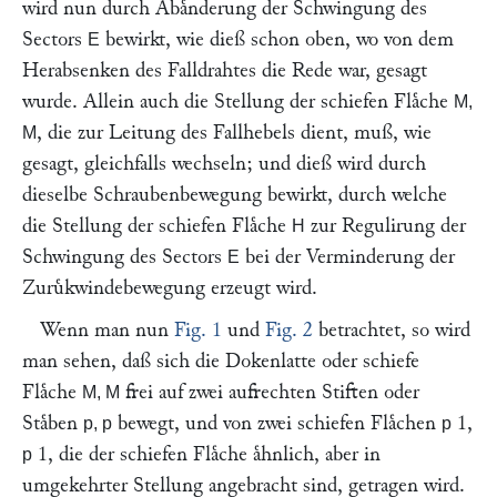
wird nun durch Abaͤnderung der Schwingung des
Sectors
bewirkt, wie dieß schon oben, wo von dem
E
Herabsenken des Falldrahtes die Rede war, gesagt
wurde. Allein auch die Stellung der schiefen Flaͤche
M,
, die zur Leitung des Fallhebels dient, muß, wie
M
gesagt, gleichfalls wechseln; und dieß wird durch
dieselbe Schraubenbewegung bewirkt, durch welche
die Stellung der schiefen Flaͤche
zur Regulirung der
H
Schwingung des Sectors
bei der Verminderung der
E
Zuruͤkwindebewegung erzeugt wird.
Wenn man nun
Fig. 1
und
Fig. 2
betrachtet, so wird
man sehen, daß sich die Dokenlatte oder schiefe
Flaͤche
frei auf zwei aufrechten Stiften oder
M, M
Staͤben
bewegt, und von zwei schiefen Flaͤchen
1,
p, p
p
1, die der schiefen Flaͤche aͤhnlich, aber in
p
umgekehrter Stellung angebracht sind, getragen wird.