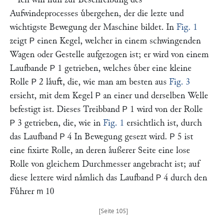
Aufwindeprocesses uͤbergehen, der die lezte und
wichtigste Bewegung der Maschine bildet. In
Fig. 1
zeigt
einen Kegel, welcher in einem schwingenden
P
Wagen oder Gestelle aufgezogen ist; er wird von einem
Laufbande
1 getrieben, welches uͤber eine kleine
P
Rolle
2 laͤuft, die, wie man am besten aus
Fig. 3
P
ersieht, mit dem Kegel
an einer und derselben Welle
P
befestigt ist. Dieses Treibband
1 wird von der Rolle
P
3 getrieben, die, wie in
Fig. 1
ersichtlich ist, durch
P
das Laufband
4 In Bewegung gesezt wird.
5 ist
P
P
eine fixirte Rolle, an deren aͤußerer Seite eine lose
Rolle von gleichem Durchmesser angebracht ist; auf
diese leztere wird naͤmlich das Laufband
4 durch den
P
Fuͤhrer
10
m