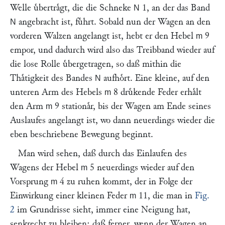
Welle uͤbertraͤgt, die die Schneke
1, an der das Band
N
angebracht ist, fuͤhrt. Sobald nun der Wagen an den
N
vorderen Walzen angelangt ist, hebt er den Hebel
9
m
empor, und dadurch wird also das Treibband wieder auf
die lose Rolle uͤbergetragen, so daß mithin die
Thaͤtigkeit des Bandes
aufhoͤrt. Eine kleine, auf den
N
unteren Arm des Hebels
8 druͤkende Feder erhaͤlt
m
den Arm
9 stationaͤr, bis der Wagen am Ende seines
m
Auslaufes angelangt ist, wo dann neuerdings wieder die
eben beschriebene Bewegung beginnt.
Man wird sehen, daß durch das Einlaufen des
Wagens der Hebel
5 neuerdings wieder auf den
m
Vorsprung
4 zu ruhen kommt, der in Folge der
m
Einwirkung einer kleinen Feder
11, die man in
Fig.
m
2
im Grundrisse sieht, immer eine Neigung hat,
senkrecht zu bleiben; daß ferner, wenn der Wagen an