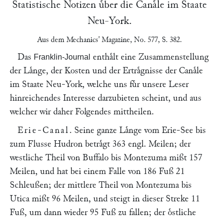
Statistische Notizen uͤber die Canaͤle im Staate
Neu-York.
Aus dem
Mechanics' Magazine
, No. 577, S. 382.
Das
enthaͤlt eine Zusammenstellung
Franklin-Journal
der Laͤnge, der Kosten und der Ertraͤgnisse der Canaͤle
im Staate Neu-York, welche uns fuͤr unsere Leser
hinreichendes Interesse darzubieten scheint, und aus
welcher wir daher Folgendes mittheilen.
Erie-Canal
. Seine ganze Laͤnge vom Erie-See bis
zum Flusse Hudron betraͤgt 363 engl. Meilen; der
westliche Theil von Buffalo bis Montezuma mißt 157
Meilen, und hat bei einem Falle von 186 Fuß 21
Schleußen; der mittlere Theil von Montezuma bis
Utica mißt 96 Meilen, und steigt in dieser Streke 11
Fuß, um dann wieder 95 Fuß zu fallen; der oͤstliche