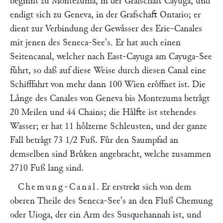
beginnt zu Montezuma, in der Grafschaft Cayuga, und
endigt sich zu Geneva, in der Grafschaft Ontario; er
dient zur Verbindung der Gewaͤsser des Erie-Canales
mit jenen des Seneca-See's. Er hat auch einen
Seitencanal, welcher nach East-Cayuga am Cayuga-See
fuͤhrt, so daß auf diese Weise durch diesen Canal eine
Schifffahrt von mehr dann 100 Wien eroͤffnet ist. Die
Laͤnge des Canales von Geneva bis Montezuma betraͤgt
20 Meilen und 44 Chains; die Haͤlfte ist stehendes
Wasser; er hat 11 hoͤlzerne Schleusten, und der ganze
Fall betraͤgt 73 1/2 Fuß. Fuͤr den Saumpfad an
demselben sind Bruͤken angebracht, welche zusammen
2710 Fuß lang sind.
Chemung-Canal
. Er erstrekt sich von dem
oberen Theile des Seneca-See's an den Fluß Chemung
oder Uioga, der ein Arm des Susquehannah ist, und