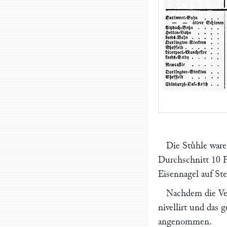
Die Stuͤhle war
Durchschnitt 10 P
Eisennagel auf Ste
Nachdem die Ver
nivellirt und das 
angenommen.