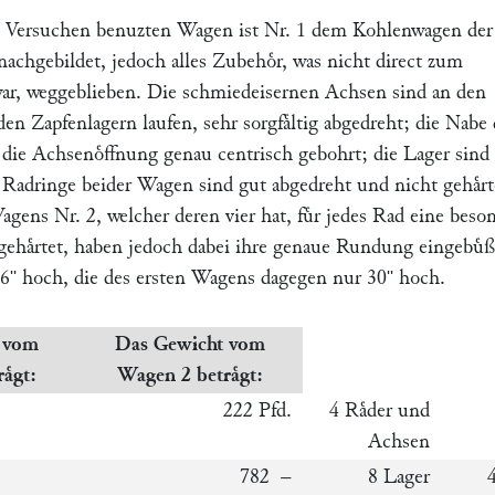
n Versuchen benuzten Wagen ist Nr. 1 dem Kohlenwagen der
achgebildet, jedoch alles Zubehoͤr, was nicht direct zum
war, weggeblieben. Die schmiedeisernen Achsen sind an den
 den Zapfenlagern laufen, sehr sorgfaͤltig abgedreht; die Nabe 
t, die Achsenoͤffnung genau centrisch gebohrt; die Lager sind
 Radringe beider Wagen sind gut abgedreht und nicht gehaͤrt
ens Nr. 2, welcher deren vier hat, fuͤr jedes Rad eine beso
 gehaͤrtet, haben jedoch dabei ihre genaue Rundung eingebuͤß
36
hoch, die des ersten Wagens dagegen nur 30
hoch.
''
''
 vom
Das Gewicht vom
aͤgt:
Wagen 2 betraͤgt:
222 Pfd.
4 Raͤder und
Achsen
782 –
8 Lager
4