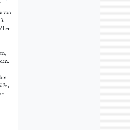
.
e von
43,
uͤber
en,
nden.
e
hre
oͤße;
ie