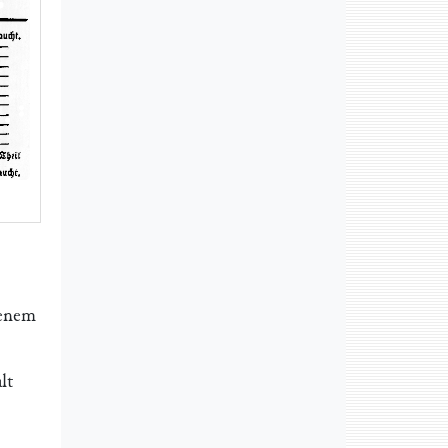
genem
lt