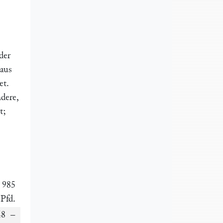
der
 aus
et.
ndere,
t;
985
Pfd.
8 –