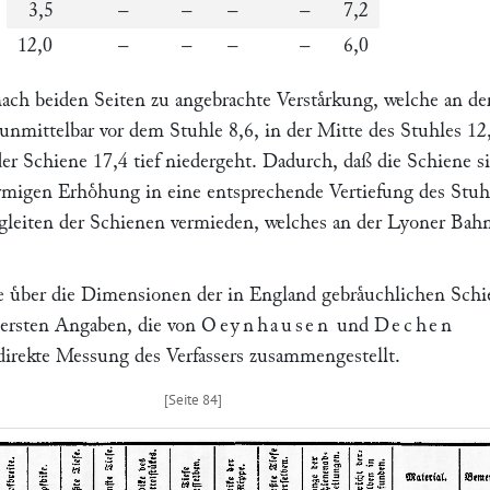
3,5
–
–
–
–
7,2
12,0
–
–
–
–
6,0
ach beiden Seiten zu angebrachte Verstaͤrkung, welche an de
 unmittelbar vor dem Stuhle 8,6, in der Mitte des Stuhles 12
er Schiene 17,4 tief niedergeht. Dadurch, daß die Schiene s
ͤrmigen Erhoͤhung in eine entsprechende Vertiefung des Stuh
abgleiten der Schienen vermieden, welches an der Lyoner Bah
e uͤber die Dimensionen der in England gebraͤuchlichen Sch
ei ersten Angaben, die von
Oeynhausen
und
Dechen
 direkte Messung des Verfassers zusammengestellt.