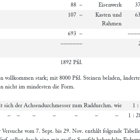
88 –
Eisenwerk
37
107 –
Kasten und
63
Rahmen
693 –
–––
–––––––
1892 Pfd.
 vollkommen stark; mit 8000 Pfd. Steinen beladen, aͤnderte
n nicht im mindesten die Form.
aͤlt sich der Achsendurchmesser zum Raddurchm. wie
1 :
 2 – – – – – – – –
1 : 2
 Versuche vom 7. Sept. bis 29. Nov. enthaͤlt folgende Tabelle
erf. selbst durch eine mit großer Sorgfalt behandelte Federw