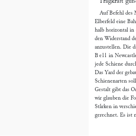
Tragkraft guß
Auf Befehl des 
Elberfeld eine Bah
halb horizontal i
den Widerstand de
anzustellen. Die 
Bell
in Newcastle
jede Schiene durc
Das Yard der geba
Schienenarten sol
Gestalt gibt das O
wir glauben die F
Staͤrken in versc
gerechnet. Es ist 