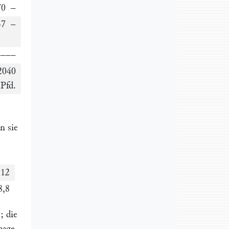
0 –
7 –
––––
2040
Pfd.
n sie
 12
8,8
; die
aage