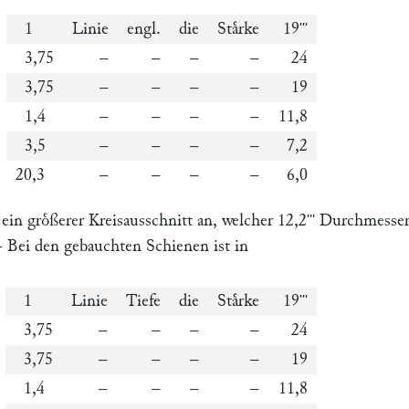
1
Linie
engl.
die
Staͤrke
19
'''
3,75
–
–
–
–
24
3,75
–
–
–
–
19
1,4
–
–
–
–
11,8
3,5
–
–
–
–
7,2
20,3
–
–
–
–
6,0
 ein groͤßerer Kreisausschnitt an, welcher 12,2
Durchmesser
'''
– Bei den gebauchten Schienen ist in
1
Linie
Tiefe
die
Staͤrke
19
'''
3,75
–
–
–
–
24
3,75
–
–
–
–
19
1,4
–
–
–
–
11,8