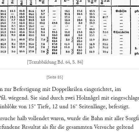
[Textabbildung Bd. 64, S. 84]
en zur Befestigung mit Doppelkeilen eingerichtet, im
fd. wiegend. Sie sind durch zwei Holznaͤgel mit eingeschla
inbloͤke von 15
Tiefe, 12 und 16
Seitenlaͤnge, befestigt.
''
''
suche halb vollendet waren, wurde die Bahn mit aller Sorgfa
gefundene Resultat als fuͤr die gesammten Versuche geltend