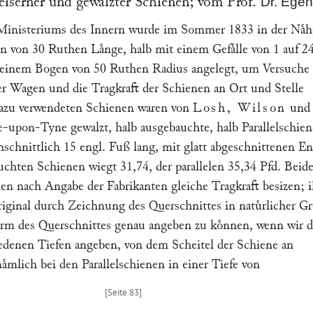
eiserner und gewalzter Schienen; vom Prof.
Dr.
Egen
Ministeriums des Innern wurde im Sommer 1833 in der Naͤh
n von 30 Ruthen Laͤnge, halb mit einem Gefaͤlle von 1 auf 2
n einem Bogen von 50 Ruthen Radius angelegt, um Versuche 
r Wagen und die Tragkraft der Schienen an Ort und Stelle
dazu verwendeten Schienen waren von
Losh, Wilson
und
-upon-Tyne gewalzt, halb ausgebauchte, halb Parallelschien
hschnittlich 15 engl. Fuß lang, mit glatt abgeschnittenen E
uchten Schienen wiegt 31,74, der parallelen 35,34 Pfd. Beid
len nach Angabe der Fabrikanten gleiche Tragkraft besizen; i
riginal durch Zeichnung des Querschnittes in natuͤrlicher Gr
orm des Querschnittes genau angeben zu koͤnnen, wenn wir d
hiedenen Tiefen angeben, von dem Scheitel der Schiene an
naͤmlich bei den Parallelschienen in einer Tiefe von