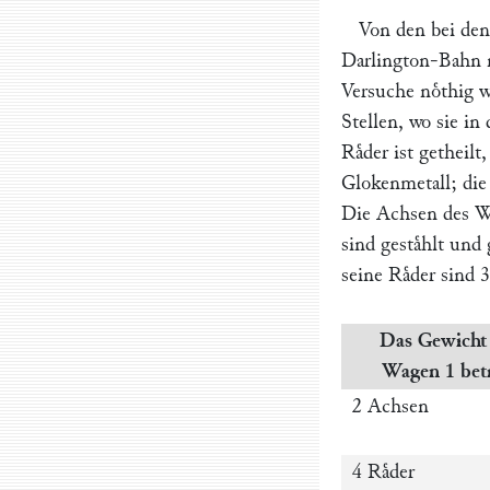
Von den bei de
Darlington-Bahn n
Versuche noͤthig 
Stellen, wo sie in
Raͤder ist getheil
Glokenmetall; die
Die Achsen des Wag
sind gestaͤhlt und
seine Raͤder sind 
Das Gewicht
Wagen 1 betr
2 Achsen
4 Raͤder