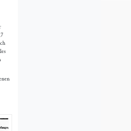
r
,7
ich
les
n
ienen