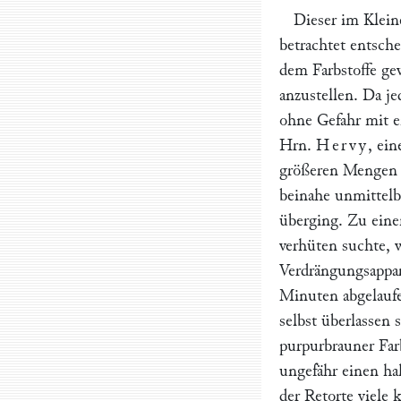
Dieser im Klein
betrachtet entsch
dem Farbstoffe ge
anzustellen. Da je
ohne Gefahr mit e
Hrn.
Hervy
, ei
größeren Mengen 
beinahe unmittelb
überging. Zu eine
verhüten suchte, 
Verdrängungsappar
Minuten abgelaufen
selbst überlassen 
purpurbrauner Farb
ungefähr einen hal
der Retorte viele 