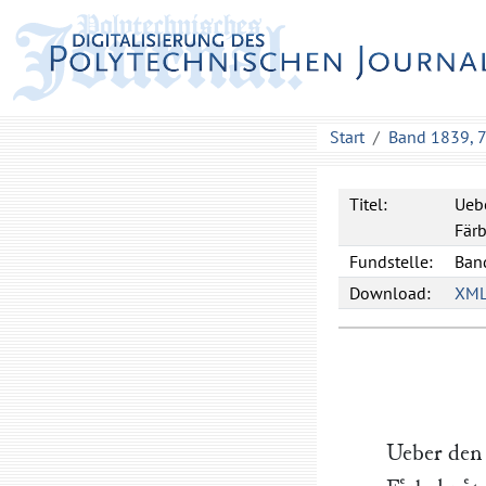
Start
Band 1839, 
Titel:
Uebe
Färb
Fundstelle:
Band
Download:
XM
Ueber den 