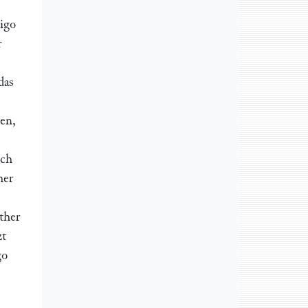
igo
r
das
nen,
uch
her
ther
zt
go