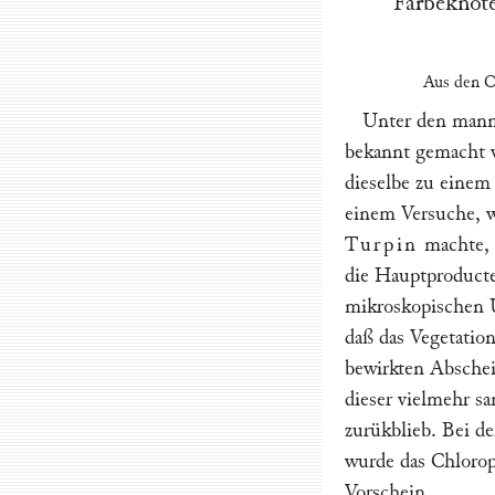
Faͤrbeknoͤt
Aus den
C
Unter den mann
bekannt gemacht 
dieselbe zu einem 
einem Versuche, w
Turpin
machte, 
die Hauptproducte
mikroskopischen U
daß das Vegetatio
bewirkten Abschei
dieser vielmehr s
zurükblieb. Bei d
wurde das Chlorop
Vorschein.