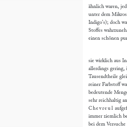
ähnlich waren, jed
unter dem Mikrosk
Indigo's); doch w
Stoffes wahrzuneh
einen schönen pur
sie wirklich aus I
allerdings gering
Tausendtheile gle
reiner Farbstoff 
bedeutende Menge 
sehr reichhaltig a
Chevreul
aufgef
immer ziemlich be
bei dem Versuche 