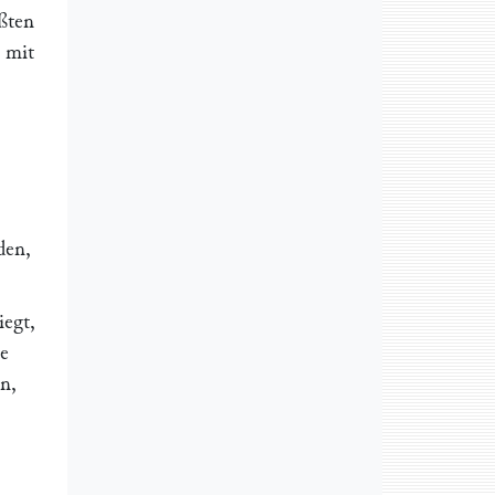
ößten
t mit
den,
iegt,
he
n,