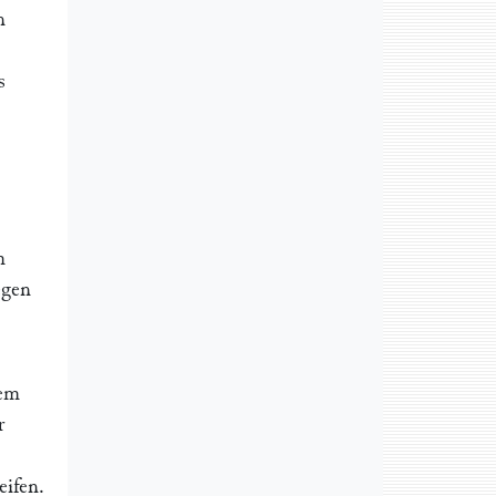
n
s
m
egen
nem
r
eifen.