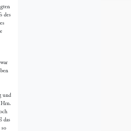
igten
s des
es
le
 war
lben
g und
n Hrn.
doch
ß das
 so