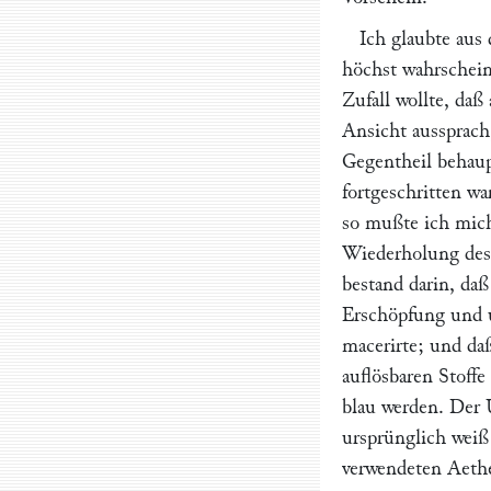
Ich glaubte aus
höchst wahrschein
Zufall wollte, da
Ansicht aussprach
Gegentheil behaup
fortgeschritten wa
so mußte ich mich
Wiederholung des 
bestand darin, daß
Erschöpfung und u
macerirte; und da
auflösbaren Stoffe
blau werden. Der 
ursprünglich weiß
verwendeten Aeth