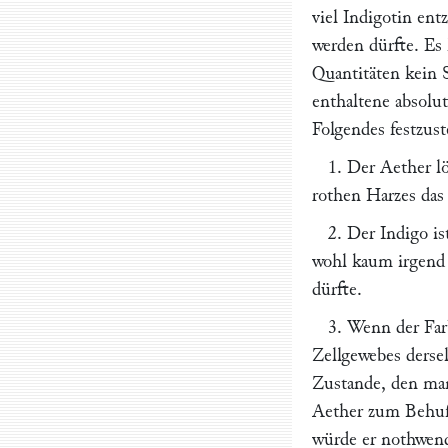
viel Indigotin ent
werden dürfte. Es
Quantitäten kein S
enthaltene absolu
Folgendes festzus
1. Der Aether l
rothen Harzes das 
2. Der Indigo i
wohl kaum irgend 
dürfte.
3. Wenn der Far
Zellgewebes derse
Zustande, den man
Aether zum Behufe
würde er nothwendi