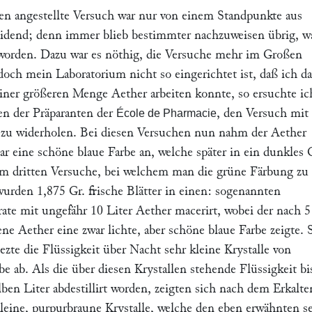
en angestellte Versuch war nur von einem Standpunkte aus
eidend; denn immer blieb bestimmter nachzuweisen übrig, w
worden. Dazu war es nöthig, die Versuche mehr im Großen
doch mein Laboratorium nicht so eingerichtet ist, daß ich da
iner größeren Menge Aether arbeiten konnte, so ersuchte ic
nen der Präparanten der
, den Versuch mit
École de Pharmacie
zu widerholen. Bei diesen Versuchen nun nahm der Aether
ar eine schöne blaue Farbe an, welche später in ein dunkles
m dritten Versuche, bei welchem man die grüne Färbung zu
wurden 1,875 Gr. frische Blätter in einen: sogenannten
ate mit ungefähr 10 Liter Aether macerirt, wobei der nach 5
e Aether eine zwar lichte, aber schöne blaue Farbe zeigte. 
sezte die Flüssigkeit über Nacht sehr kleine Krystalle von
e ab. Als die über diesen Krystallen stehende Flüssigkeit bi
ben Liter abdestillirt worden, zeigten sich nach dem Erkalte
kleine, purpurbraune Krystalle, welche den eben erwähnten s