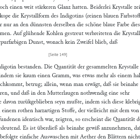
och einen weit stärkeren Glanz hatten. Beiderlei Krystalle ze
ope die Krystallform des Indigotins (reinen blauen Farbstoff
ar nur an den dünnsten derselben die schöne blaue Farbe dies
men. Auf glühende Kohlen gestreut verbreiteten die Krystal
purfarbigen Dunst, wonach kein Zweifel blieb, daß
ndigotin bestanden. Die Quantität der gesammelten Krystalle
, indem sie kaum einen Gramm, was etwas mehr als einem ha
ichkommt, betrug; allein, wenn man erwägt, daß sie beinahe
waren, und daß in den Mutterlaugen nothwendig eine sehr
davon zurükgeblieben seyn mußte, indem sich diese klebri
n einem rothen harzartigen Stoffe, der vielleicht mit dem vo
undenen identisch war, zeigten, so erscheint die Quantität 
deutend. Es ist überdieß als beinahe gewiß anzunehmen, da
befolgte einfache Auswaschen mit Aether den Blättern nicht