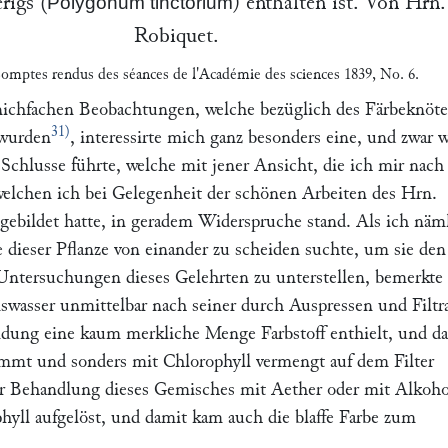
erigs (
) enthalten ist. Von Hrn.
Polygonum tinctorium
Robiquet
.
omptes rendus des séances de l'Académie des sciences
1839, No. 6.
ichfachen Beobachtungen, welche bezüglich des Färbeknöte
31)
wurden
, interessirte mich ganz besonders eine, und zwar w
Schlusse führte, welche mit jener Ansicht, die ich mir nach
elchen ich bei Gelegenheit der schönen Arbeiten des Hrn.
gebildet hatte, in geradem Widerspruche stand. Als ich näm
 dieser Pflanze von einander zu scheiden suchte, um sie den
ntersuchungen dieses Gelehrten zu unterstellen, bemerkte 
nswasser unmittelbar nach seiner durch Auspressen und Filtr
dung eine kaum merkliche Menge Farbstoff enthielt, und d
ammt und sonders mit Chlorophyll vermengt auf dem Filter
er Behandlung dieses Gemisches mit Aether oder mit Alkoho
hyll aufgelöst, und damit kam auch die blaffe Farbe zum