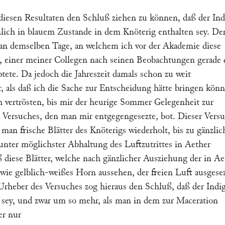
 diesen Resultaten den Schluß ziehen zu können, daß der Ind
lich in blauem Zustande in dem Knöterig enthalten sey. De
ß an demselben Tage, an welchem ich vor der Akademie diese
, einer meiner Collegen nach seinen Beobachtungen gerade 
tete. Da jedoch die Jahreszeit damals schon zu weit
r, als daß ich die Sache zur Entscheidung hätte bringen kön
 vertrösten, bis mir der heurige Sommer Gelegenheit zur
Versuches, den man mir entgegengesezte, bot. Dieser Vers
 man frische Blätter des Knöterigs wiederholt, bis zu gänzlic
nter möglichster Abhaltung des Luftzutrittes in Aether
ß diese Blätter, welche nach gänzlicher Ausziehung der in Ae
 wie gelblich-weißes Horn aussehen, der freien Luft ausgese
Urheber des Versuches zog hieraus den Schluß, daß der Indi
 sey, und zwar um so mehr, als man in dem zur Maceration
er nur