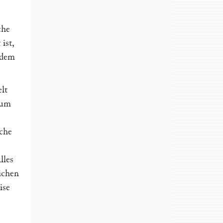
che
ist,
ndem
lt
zum
iche
lles
lichen
ise