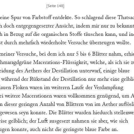
eine Spur von Farbstoff entdekte. So schlagend diese Thatsa
ich doch entgegengesezter Ansicht, indem mir nur zu bekannt 
ch in Bezug auf die organischen Stoffe täuschen kann, und i
rst durch mehrfach wiederholte Versuche überzeugen wollte.
meiner Versuche, bei dem ich nur 5 bis 6 Blätter nahm, erhie
chmaragdgrüne Macerations-Flüssigkeit, welche, als ich sie 
idung des Aethers der Destillation unterwarf, einige blaue
, während der Rükstand der Destillation nur mehr eine gelbl
blauen Floken waren im weiteren Laufe der Verdampfung
ei weitere Macerationen waren vollkommen genügend, um A
in dieser geringen Anzahl von Blättern von im Aether auflös
 gewesen seyn konnte. Die Blätter wurden hiedurch stellenwe
eise gelblich; der Luft ausgesezt nahmen sie aber, wie sich
gen konnte, auch nicht die geringste blaue Farbe an.