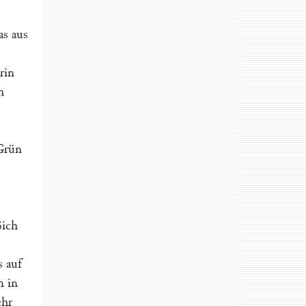
as aus
rin
h
 Grün
Sich
s auf
n in
ehr