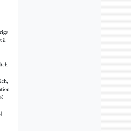
rigs
eil
lich
ich,
ation
aß
l