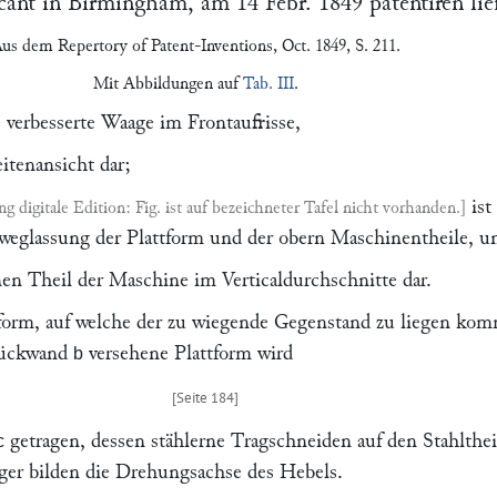
cant in
Birmingham
, am
14 Febr. 1849
patentiren lie
Aus dem
Repertory of Patent-Inventions
, Oct. 1849, S. 211.
Mit Abbildungen auf
Tab. III
.
e verbesserte Waage im Frontaufrisse,
itenansicht dar;
ist
Fig. ist auf bezeichneter Tafel nicht vorhanden.
eglassung der Plattform und der obern Maschinentheile, u
nen Theil der Maschine im Verticaldurchschnitte dar.
tform, auf welche der zu wiegende Gegenstand zu liegen kom
Rückwand
versehene Plattform wird
b
getragen, dessen stählerne Tragschneiden auf den Stahlthe
c
er bilden die Drehungsachse des Hebels.