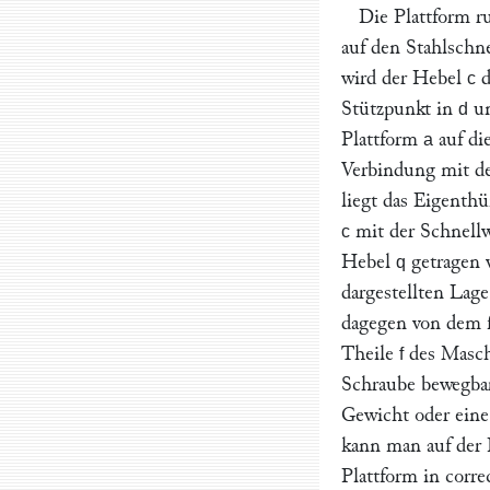
Die Plattform ru
auf den Stahlsch
wird der Hebel
d
c
Stützpunkt in
un
d
Plattform
auf di
a
Verbindung mit de
liegt das Eigenth
mit der Schnell
c
Hebel
getragen 
q
dargestellten Lag
dagegen von dem 
Theile
des Masch
f
Schraube bewegba
Gewicht oder ein
kann man auf der 
Plattform in corr