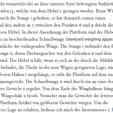
ht vermittelst der an ihrer unteren Seite befestigten Stahls
neiden
, welche von dem Hebel
getragen werden. Beim W
jj
c
urch die Stange
gehoben; er hat demnach seinen einen
i
d den andern in
; zwischen den Punkten
und
drückt di
i
d
g
esen Hebel. In dieser Anordnung der Plattform und des Hebe
r zu beschreibenden Schnellwaage (
steelyard weighing appar
ümliche der vorliegenden Waage. Die Stange
verbindet den 
i
waage
, deren Drehungsachse von den Gelenken
und dem
o
p
wird. Der Hebel
hält, wenn er sich in der durch die Abbil
q
e befindet, die Theile in der zum Wagen geeigneten Lage; wi
festen Haken
ausgehängt, so ruht die Plattform auf dem un
r
inengestells. Die Schnellwaage
wird durch ein an einer fe
o
res Gewicht
regulirt. Von dem Ende des Waagbalkens häng
s
e Waagschale
herab. Vermehrt man die Gewichte der letzter
u
Plattform Artikel von größerem Gewichte wiegen. Um die
ecter Lage zu erhalten, bediene ich mich des Instrumentes
,
l