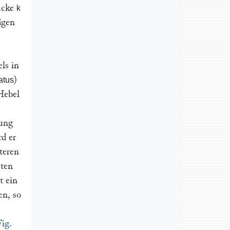
tücke
k
ägen
e
ls in
)
atus
Hebel
dung
rd er
teren
sten
t ein
en, so
Fig.