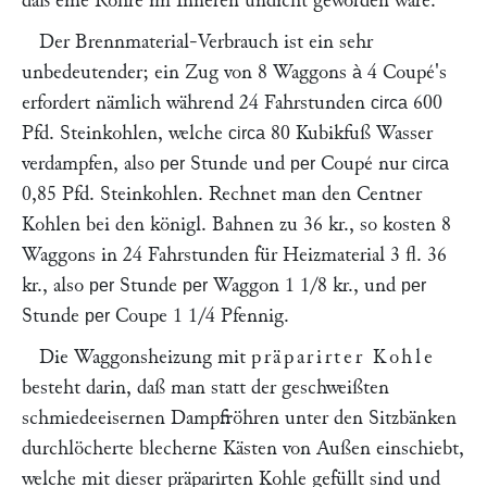
daß eine Röhre im Inneren undicht geworden wäre.
Der Brennmaterial-Verbrauch ist ein sehr
unbedeutender; ein Zug von 8 Waggons
4 Coupé's
à
erfordert nämlich während 24 Fahrstunden
600
circa
Pfd. Steinkohlen, welche
80 Kubikfuß Wasser
circa
verdampfen, also
Stunde und
Coupé nur
per
per
circa
0,85 Pfd. Steinkohlen. Rechnet man den Centner
Kohlen bei den königl. Bahnen zu 36 kr., so kosten 8
Waggons in 24 Fahrstunden für Heizmaterial 3 fl. 36
kr., also
Stunde
Waggon 1 1/8 kr., und
per
per
per
Stunde
Coupe 1 1/4 Pfennig.
per
Die Waggonsheizung mit
präparirter Kohle
besteht darin, daß man statt der geschweißten
schmiedeeisernen Dampfröhren unter den Sitzbänken
durchlöcherte blecherne Kästen von Außen einschiebt,
welche mit dieser präparirten Kohle gefüllt sind und