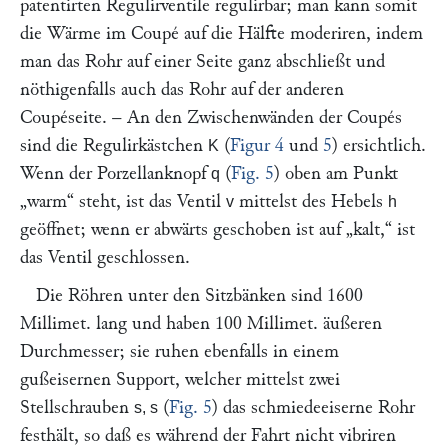
patentirten Regulirventile regulirbar; man kann somit
die Wärme im Coupé auf die Hälfte moderiren, indem
man das Rohr auf einer Seite ganz abschließt und
nöthigenfalls auch das Rohr auf der anderen
Coupéseite. – An den Zwischenwänden der Coupés
sind die Regulirkästchen
(
Figur 4
und
5
) ersichtlich.
K
Wenn der Porzellanknopf
(
Fig. 5
) oben am Punkt
q
„warm“
steht, ist das Ventil
mittelst des Hebels
v
h
geöffnet; wenn er abwärts geschoben ist auf
„kalt,“
ist
das Ventil geschlossen.
Die Röhren unter den Sitzbänken sind 1600
Millimet. lang und haben 100 Millimet. äußeren
Durchmesser; sie ruhen ebenfalls in einem
gußeisernen Support, welcher mittelst zwei
Stellschrauben
(
Fig. 5
) das schmiedeeiserne Rohr
s, s
festhält, so daß es während der Fahrt nicht vibriren