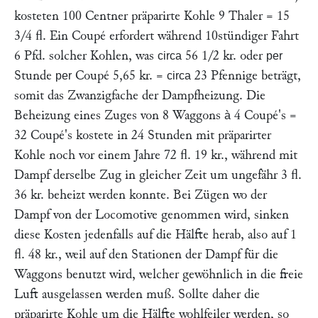
kosteten 100 Centner präparirte Kohle 9 Thaler = 15
3/4 fl. Ein Coupé erfordert während 10stündiger Fahrt
6 Pfd. solcher Kohlen, was
56 1/2 kr. oder
circa
per
Stunde
Coupé 5,65 kr. =
23 Pfennige beträgt,
per
circa
somit das Zwanzigfache der Dampfheizung. Die
Beheizung eines Zuges von 8 Waggons
4 Coupé's =
à
32 Coupé's kostete in 24 Stunden mit präparirter
Kohle noch vor einem Jahre 72 fl. 19 kr., während mit
Dampf derselbe Zug in gleicher Zeit um ungefähr 3 fl.
36 kr. beheizt werden konnte. Bei Zügen wo der
Dampf von der Locomotive genommen wird, sinken
diese Kosten jedenfalls auf die Hälfte herab, also auf 1
fl. 48 kr., weil auf den Stationen der Dampf für die
Waggons benutzt wird, welcher gewöhnlich in die freie
Luft ausgelassen werden muß. Sollte daher die
präparirte Kohle um die Hälfte wohlfeiler werden, so