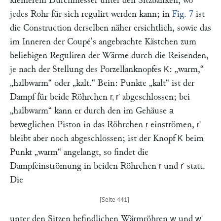
kleinerem Durchmesser unter den Sitzbänken, wo
jedes Rohr für sich regulirt werden kann; in
Fig. 7
ist
die Construction derselben näher ersichtlich, sowie das
im Inneren der Coupé's angebrachte Kästchen zum
beliebigen Reguliren der Wärme durch die Reisenden,
je nach der Stellung des Porzellanknopfes
:
„warm,“
K
„halbwarm“
oder
„kalt.“
Bein: Punkte
„kalt“
ist der
Dampf für beide Röhrchen
abgeschlossen; bei
r, r'
„halbwarm“
kann er durch den im Gehäuse
a
beweglichen Piston in das Röhrchen
einströmen,
r
r'
bleibt aber noch abgeschlossen; ist der Knopf
beim
K
Punkt
„warm“
angelangt, so findet die
Dampfeinströmung in beiden Röhrchen
und
statt.
r
r'
Die
unter den Sitzen befindlichen Wärmröhren
und
w
w'