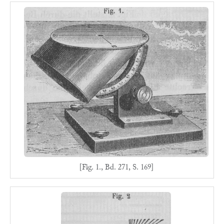
[Fig. 1., Bd. 271, S. 169]