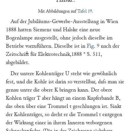
Mit Abbildungen auf
Tafel 19
.
Auf der Jubiläums-Gewerbe-Ausstellung in Wien
1888 hatten
Siemens und Halske
eine neue
Bogenlampe ausgestellt, ohne jedoch dieselbe im
Betriebe vorzuführen. Dieselbe ist in
Fig. 9
nach der
Zeitschrift für Elektrotechnik
,
1888 * S. 511
,
abgebildet.
Der untere Kohlenträger
U
steht wie gewöhnlich
fest, und die Kohle ist darin so verstellbar, daſs man sie
genau unter die obere
K
bringen kann. Der obere
Kohlen träger
T
aber hängt an einem Kupferbande
B
,
das oben über eine Trommel
t
geschlungen ist. Sinkt
der Kohlenträger, so dreht er die Trommel
t
entgegen
der Wirkung einer in ihrem Inneren verborgenen
Schneckenfeder. (Die in der Zeichnung sichtbare