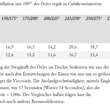
cc
illation mit 100
des Oeles ergab in Cubikcentimetern:
150/175°
175/200°
200/225°
225/250°
250/275°
2
16,9
16,5
14,2
20,6
18,7
12,6
13,2
11,6
16,7
15,4
ng der
Steigkraft
des Oeles im Dochte bedienten wir uns der
stere nach den Ermittelungen des Einen von uns um so gröſse
inger die Viscosität. Die Auslaufgeschwindigkeit, mittels
Engle
immt, war 57 Secunden (Wasser 54 Secunden), also die
ität = 1,006. Des Vergleiches halber folgen hier die
auch noch anderer Brennerdölsorten: