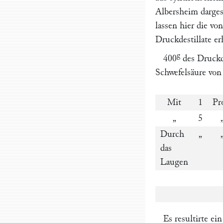
Albersheim
darges
lassen hier die v
Druckdestillate e
g
400
des Druckde
Schwefelsäure von
Mit
1
Pr
„
5
Durch
„
das
Laugen
Es resultirte e