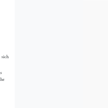
 sich
s
che