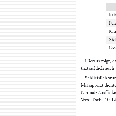
Kai
Pen
Ka
Säc
Erd
Hieraus folgt, d
thatsächlich auch 
Schlieſslich w
Meſsapparat dient
Normal-Paraffinke
Wessel'
sche 10-Li