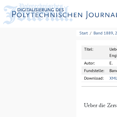
Start
Band 1889, 
Titel:
Uebe
Engl
Autor:
E.
Fundstelle:
Band
Download:
XM
Ueber die Zers