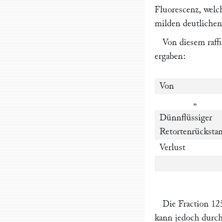
Fluorescenz, welc
milden deutlichen
Von diesem raff
ergaben:
Von
„
Dünnflüssiger
Retortenrücksta
Verlust
Die Fraction 12
kann jedoch durc