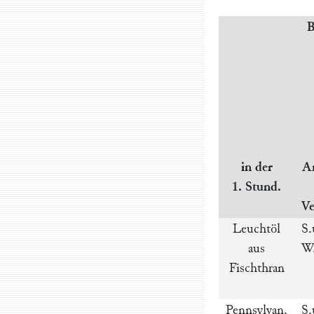
B
in der
A
1. Stund.
Ve
Leuchtöl
S.
aus
W.
Fischthran
Pennsylvan.
S.