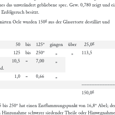
hes das unverändert gebliebene spec. Gew. 0,780 zeigt und e
 Erdölgeruch besitzt.
g
inirten Oele wurden 150
aus der Glasretorte destillirt und
g
50
bis
125°
gingen
über
25,0
125
bis
250°
„
„
113,5
10,5
=
7,00
„
nd.
1,0
=
0,66
„
–––––––––––––
g
150,0
5 bis 250° hat einen Entflammungspunkt von 16,8°
Abel
; de
h Hinzunahme schwerer siedender Theile oder Hinwegnahme