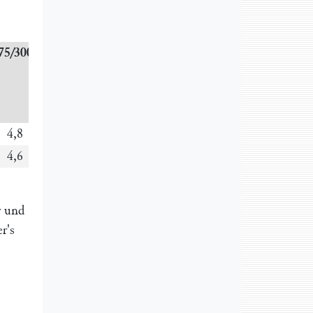
75/300°
über
200°
+
Verlust
cc
4,8
2,6
g
4,6
1,5
r und
r'
s