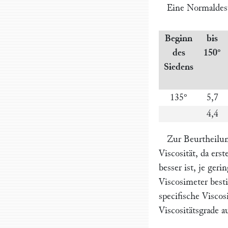
Eine Normaldest
Beginn
bis
des
150°
Siedens
135°
5,7
4,4
Zur Beurtheilu
Viscosität, da er
besser ist, je ger
Viscosimeter best
specifische Viscos
Viscositätsgrade 