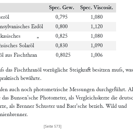
Spec. Gew.
Spec. Viscosit.
seröl
0,795
1,080
nsylvanisches Erdöl
0,800
1,120
ukasisches „
0,825
1,080
hsisches Solaröl
0,830
1,090
öl aus Fischthran
0,8025
1,006
aſs das Fischthranöl vorzügliche Steigkraft besitzen muſs, was
praktisch bewährte.
urden auch noch
photometrische Messungen
durchgeführt. Al
e das
Bunsen'
sche Photometer, als Vergleichskerze die deuts
rze, als Brenner
Schuster und Baer'
sche bezieh.
Wild und
nienbrenner.