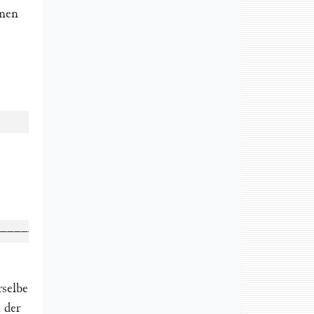
inen
=
16,67
Proc.
=
75,67
„
–––––––––––––
=
100,00
Proc.
rselbe
 der