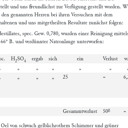
tellt und uns freundlichst zur Verfügung gestellt worden. W
on den genannten Herren bei ihren Versuchen mit dem
rhaltenen und uns mitgetheilten Resultate zunächst folgen:
stillates, spec. Gew. 0,780, wurden einer Reinigung mittel
 66° B. und verdünnter Natronlauge unterworfen:
oc.
H
SO
ergab
sich
ein
Verlust
v
2
4
„
„
„
„
„
„
„
„
„
„
25
=
6,
g
Gesammtverlust
50
=
in Oel von schwach gelblichrothem Schimmer und grüner