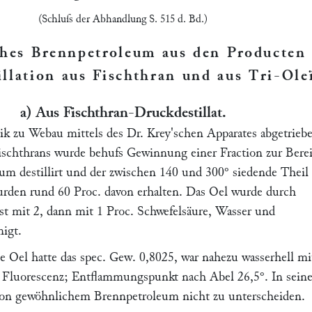
(Schluſs der Abhandlung S. 515 d. Bd.)
ches Brennpetroleum aus den Producten
llation aus Fischthran und aus Tri-Ole
a
)
Aus Fischthran-Druckdestillat.
rik zu Webau mittels des Dr.
Krey'
schen Apparates abgetrieb
Fischthrans wurde behufs Gewinnung einer Fraction zur Bere
um destillirt und der zwischen 140 und 300° siedende Theil
urden rund 60 Proc. davon erhalten. Das Oel wurde durch
st mit 2, dann mit 1 Proc. Schwefelsäure, Wasser und
nigt.
te Oel hatte das spec. Gew. 0,8025, war nahezu wasserhell mi
 Fluorescenz; Entflammungspunkt nach Abel 26,5°. In sein
von gewöhnlichem Brennpetroleum nicht zu unterscheiden.