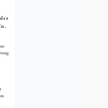
 der
ïn
.
ene
itung
t
em