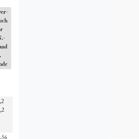
ver-
uch
ür
N.-
und
.
nde
,2
5½
2,32
,2
Std.
2,44
6¼
„
56
5¾
4,6