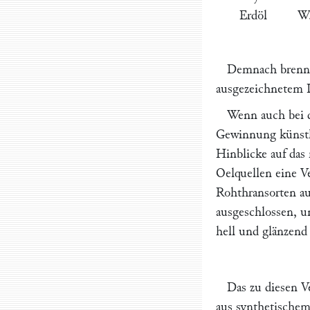
Erdöl
W.
Demnach brennt
ausgezeichnetem L
Wenn auch bei 
Gewinnung künstli
Hinblicke auf das 
Oelquellen eine Ve
Rohthransorten auf
ausgeschlossen, u
hell und glänzend
Das zu diesen V
aus synthetischem