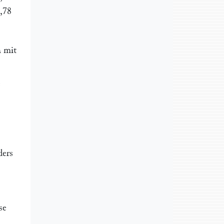
78
„
3,65
6 „
n mit
e
ders
se