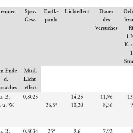
renner
Spec.
Entfl.-
Lichteffect
Dauer
Oel
Gew.
punkt
des
bra
Versuches
f
1 
K. 
1
Stu
m Ende
Mittl.
d.
Licht-
rsuches
effect
u. B.
0,8025
14,25
11,96
13
 u. W.
26,5°
10,20
8,36
9
u. B.
0,8034
25°
9,6
7,92
8,