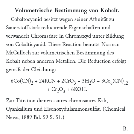
Volumetrische Bestimmung von Kobalt.
Cobaltocyanid besitzt wegen seiner Affinität zu
Sauerstoff stark reducirende Eigenschaften und
verwandelt Chromsäure in Chromoxyd unter Bildung
von Cobalticyanid. Diese Reaction benutzt
Norman
McCulloch
zur volumetrischen Bestimmung des
Kobalt neben anderen Metallen. Die Reduction erfolgt
gemäſs der Gleichung:
6Co(CN)
+ 24KCN + 2CrO
+ 3H
O = 3Co
(CN)
2
3
2
6
12
+ Cr
O
+ 6KOH.
2
3
Zur Titration dienen saures chromsaures Kali,
Cyankalium und Eisenoxydulammonsulfat. (
Chemical
News,
1889 Bd. 59 S. 51.)
B.