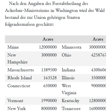
Nach den Angaben der Forstabtheilung des
Ackerbau-Ministeriums in Washington wird der Wald
bestand der zur Union gehörigen Staaten
folgendermaſsen geschätzt:
Acres
Acres
Maine
12000000
Minnesota
30000000
New
3000000
Ohio
4258767
Hampshire
Massachusetts
1389500
Indiana
4300606
Rhode Island
163528
Illinois
3500000
Connecticut
650000
West
9000000
Virginia
Vermont
1990000
Kentucky
12800000
New York
8000000
Tennessee
16000000