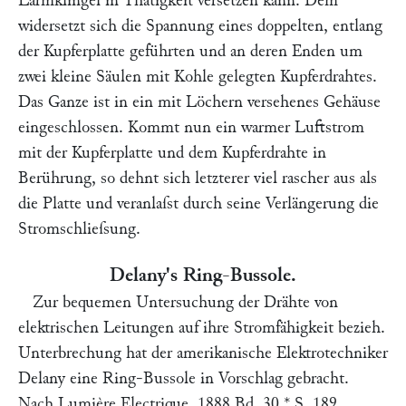
Lärmklingel in Thätigkeit versetzen kann. Dem
widersetzt sich die Spannung eines doppelten, entlang
der Kupferplatte geführten und an deren Enden um
zwei kleine Säulen mit Kohle gelegten Kupferdrahtes.
Das Ganze ist in ein mit Löchern versehenes Gehäuse
eingeschlossen. Kommt nun ein warmer Luftstrom
mit der Kupferplatte und dem Kupferdrahte in
Berührung, so dehnt sich letzterer viel rascher aus als
die Platte und veranlaſst durch seine Verlängerung die
Stromschlieſsung.
Delany's Ring-Bussole.
Zur bequemen Untersuchung der Drähte von
elektrischen Leitungen auf ihre Stromfähigkeit bezieh.
Unterbrechung hat der amerikanische Elektrotechniker
Delany
eine Ring-Bussole in Vorschlag gebracht.
Nach
Lumière Electrique,
1888 Bd. 30
*
S. 189,