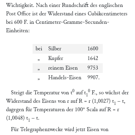
Wichtigkeit. Nach einer Rundschrift des englischen
Post Office ist der Widerstand eines Cubikcentimeters
bei 600 F. in Centimeter-Gramme-Secunden-
Einheiten:
bei
Silber
1600
„
Kupfer
1642
„
reinem Eisen
9753
„
Handels-Eisen
9907.
0
0
Steigt die Temperatur von
t
auf
t
F., so wächst der
1
Widerstand des Eisens von
r
auf
R = r
(1,0027)
t
–
t
,
1
dagegen für Temperaturen der 100° Scala auf
R = r
(1,0048)
t
–
t
.
1
Für Telegraphenzwecke wird jetzt Eisen von