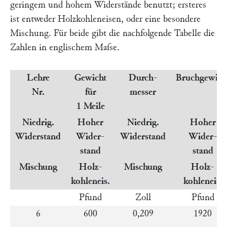
geringem und hohem Widerstände benutzt; ersteres
ist entweder Holzkohleneisen, oder eine besondere
Mischung. Für beide gibt die nachfolgende Tabelle die
Zahlen in englischem Maſse.
Lehre
Gewicht
Durch-
Bruchgewich
Nr.
für
messer
1 Meile
Niedrig.
Hoher
Niedrig.
Hoher
Widerstand
Wider-
Widerstand
Wider-
stand
stand
Mischung
Holz-
Mischung
Holz-
kohleneis.
kohleneis.
Pfund
Zoll
Pfund
6
600
0,209
1920