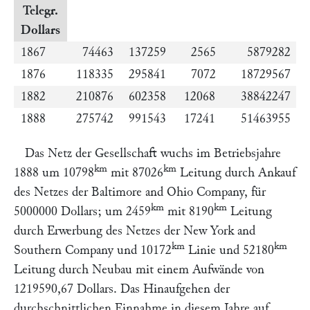
Telegr.
Dollars
1867
74463
137259
2565
5879282
1876
118335
295841
7072
18729567
1882
210876
602358
12068
38842247
1888
275742
991543
17241
51463955
Das Netz der Gesellschaft wuchs im Betriebsjahre
km
km
1888 um 10798
mit 87026
Leitung durch Ankauf
des Netzes der
Baltimore and Ohio Company,
für
km
km
5000000 Dollars; um 2459
mit 8190
Leitung
durch Erwerbung des Netzes der
New York and
km
km
Southern Company
und 10172
Linie und 52180
Leitung durch Neubau mit einem Aufwände von
1219590,67 Dollars. Das Hinaufgehen der
durchschnittlichen Einnahme in diesem Jahre auf