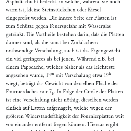
Asphaltschicht bedeckt, in welche, während sie noch
warm ist, kleine Steinstückchen oder Kiesel
eingepreſst werden. Die innere Seite der Platten ist
zum Schütze gegen Feuersgefahr mit Wasserglas
getränkt. Die Vortheile bestehen darin, daſs die Platten
dünner sind, als die sonst bei Zinkdächern
nothwendige Verschalung; auch ist das Eigengewicht
ein viel geringeres als bei jenen. Während z.B. bei
einem Pappdache, welches bisher als das leichteste
qm
k
angesehen wurde, 1
mit Verschalung etwa 19
wiegt, beträgt das Gewicht von derselben Fläche des
Fournierdaches nur 7
. In Folge der Gröſse der Platten
k
ist eine Verschalung nicht nöthig; dieselben werden
einfach auf Latten aufgenagelt, welche wegen der
gröſeren Widerstandsfähigkeit der Fournierplatten weit
von einander entfernt liegen können. Hieraus ergibt