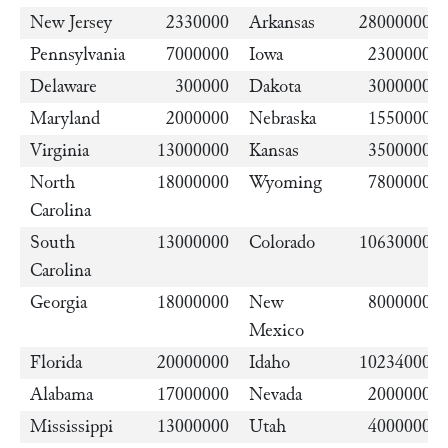
New Jersey
2330000
Arkansas
28000000
Pennsylvania
7000000
Iowa
2300000
Delaware
300000
Dakota
3000000
Maryland
2000000
Nebraska
1550000
Virginia
13000000
Kansas
3500000
North
18000000
Wyoming
7800000
Carolina
South
13000000
Colorado
10630000
Carolina
Georgia
18000000
New
8000000
Mexico
Florida
20000000
Idaho
10234000
Alabama
17000000
Nevada
2000000
Mississippi
13000000
Utah
4000000