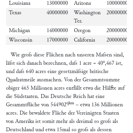
Louisiana
13000000
Arizona
10000000
Texas
40000000
Washington
20000000
Ter.
Michigan
14000000
Oregon
20000000
Wisconsin
17000000
California
20000000
Wie groſs diese Flächen nach unseren Maſsen sind,
a
läſst sich danach berechnen, daſs 1 acre = 40
,467 ist,
und daſs 640 acres eine gesetzmäſsige britische
Quadratmeile ausmachen. Von der Gesammtsumme
obiger 465 Millionen acres entfällt etwa die Hälfte auf
die Südstaaten. Das Deutsche Reich hat eine
qkm
Gesammtfläche von 544902
– etwa 136 Millionen
acres. Die bewaldete Fläche der Vereinigten Staaten
von Amerika ist somit mehr als dreimal so groſs als
Deutschland und etwa 15mal so groſs als dessen