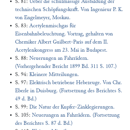
S. 81:
Ueber die schulmässige Ausbildung der
technischen Schöpfungskraft. Von Ingenieur P. K.
von Engelmeyer, Moskau.
S. 83:
Acetylenmischgas für
Eisenbahnbeleuchtung. Vortrag, gehalten von
Chemiker Albert Guilbert-Paris auf dem II.
Acetylenkongress am 23. Mai in Budapest.
S. 88:
Neuerungen an Fahrrädern.
(Vorhergehender Bericht 1899 Bd. 311 S. 107.)
S. 94:
Kleinere Mitteilungen.
S. 97:
Elektrisch betriebene Hebezeuge. Von Chr.
Eberle in Duisburg. (Fortsetzung des Berichtes S.
49 d. Bd.)
S. 99:
Die Natur der Kupfer-Zinklegierungen.
S. 105:
Neuerungen an Fahrrädern. (Fortsetzung
des Berichtes S. 87 d. Bd.)