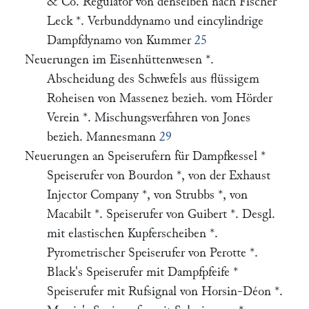
& Co. Regulator von denselben nach Fischer
Leck *. Verbunddynamo und eincylindrige
Dampfdynamo von Kummer
25
Neuerungen im Eisenhüttenwesen *.
Abscheidung des Schwefels aus flüssigem
Roheisen von Massenez bezieh. vom Hörder
Verein *. Mischungsverfahren von Jones
bezieh. Mannesmann
29
Neuerungen an Speiserufern für Dampfkessel *
Speiserufer von Bourdon *, von der Exhaust
Injector Company *, von Strubbs *, von
Macabilt *. Speiserufer von Guibert *. Desgl.
mit elastischen Kupferscheiben *.
Pyrometrischer Speiserufer von Perotte *.
Black's Speiserufer mit Dampfpfeife *
Speiserufer mit Rufsignal von Horsin-Déon *.