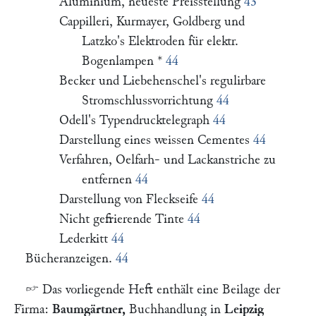
Aluminium, neueste Preisstellung
43
Cappilleri, Kurmayer, Goldberg und
Latzko's Elektroden für elektr.
Bogenlampen *
44
Becker und Liebehenschel's regulirbare
Stromschlussvorrichtung
44
Odell's Typendrucktelegraph
44
Darstellung eines weissen Cementes
44
Verfahren, Oelfarh- und Lackanstriche zu
entfernen
44
Darstellung von Fleckseife
44
Nicht gefrierende Tinte
44
Lederkitt
44
Bücheranzeigen.
44
☞
Das vorliegende Heft enthält eine Beilage der
Firma:
Baumgärtner,
Buchhandlung in
Leipzig