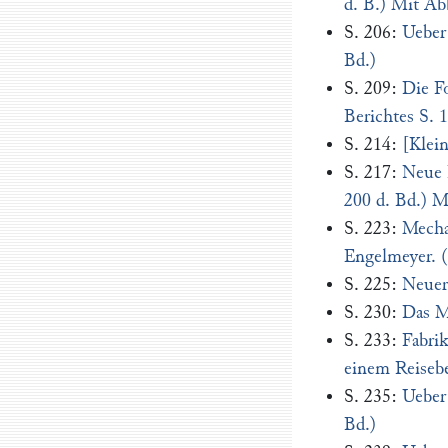
d. B.) Mit Ab
S. 206:
Ueber 
Bd.)
S. 209:
Die Fo
Berichtes S. 
S. 214:
[Klei
S. 217:
Neue 
200 d. Bd.) M
S. 223:
Mecha
Engelmeyer. (
S. 225:
Neuer
S. 230:
Das M
S. 233:
Fabri
einem Reiseber
S. 235:
Ueber 
Bd.)