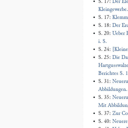
S. 17:
Der El
Kleingewerbe
S. 17:
Klemmge
S. 18:
Der Erd
S. 20:
Ueber F
i. S.
S. 24:
[Kleine
S. 25:
Die Dar
Hartgusswalze
Berichtes S. 
S. 31:
Neueru
Abbildungen.
S. 35:
Neuerun
Mit Abbildun
S. 37:
Zur Co
S. 40:
Neuere