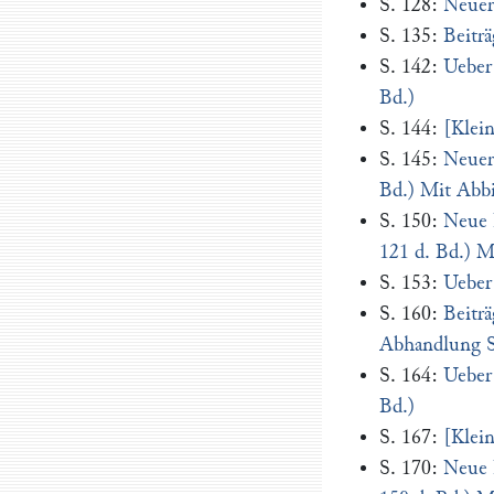
S. 128:
Neuer
S. 135:
Beitr
S. 142:
Ueber 
Bd.)
S. 144:
[Klei
S. 145:
Neuer
Bd.) Mit Abb
S. 150:
Neue 
121 d. Bd.) M
S. 153:
Ueber
S. 160:
Beitr
Abhandlung S.
S. 164:
Ueber 
Bd.)
S. 167:
[Klei
S. 170:
Neue 