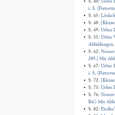
S. 40:
Ueber F
i. S. (Fortset
S. 45:
Löslich
S. 48:
[Kleine
S. 49:
Ueber D
S. 55:
Ueber 
Abbildungen.
S. 62:
Neuere 
289.) Mit Ab
S. 67:
Ueber F
i. S. (Fortset
S. 72:
[Kleine
S. 73:
Ueber D
S. 76:
Neuere 
Bd.) Mit Abb
S. 82:
Fiedler