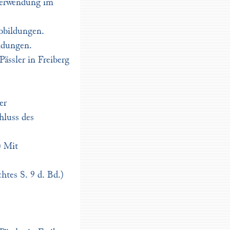
 Verwendung im
bbildungen.
ldungen.
ässler in Freiberg
er
hluss des
) Mit
htes S. 9 d. Bd.)