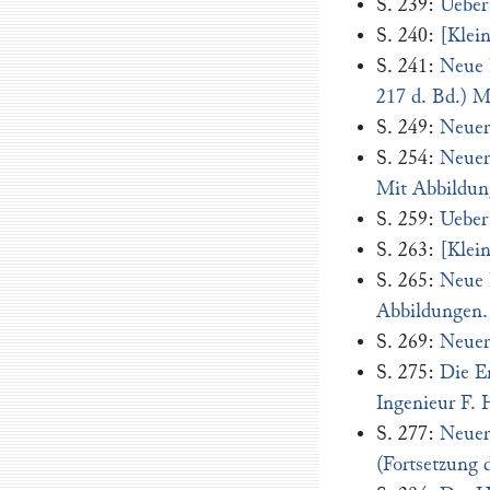
S. 239:
Ueber
S. 240:
[Klei
S. 241:
Neue 
217 d. Bd.) M
S. 249:
Neuer
S. 254:
Neuer
Mit Abbildun
S. 259:
Ueber 
S. 263:
[Klei
S. 265:
Neue 
Abbildungen.
S. 269:
Neuer
S. 275:
Die E
Ingenieur F. 
S. 277:
Neuer
(Fortsetzung 