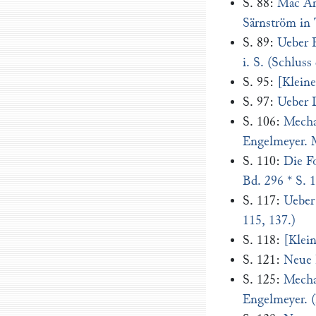
S. 88:
Mac Art
Särnström in 
S. 89:
Ueber F
i. S. (Schluss
S. 95:
[Kleine
S. 97:
Ueber D
S. 106:
Mecha
Engelmeyer. 
S. 110:
Die Fo
Bd. 296 * S. 
S. 117:
Ueber 
115, 137.)
S. 118:
[Klei
S. 121:
Neue 
S. 125:
Mecha
Engelmeyer. (