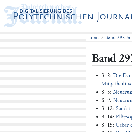
Start
Band 297, J
Band 297
S. 2:
Die Dars
Mitgetheilt v
S. 5:
Neuerun
S. 9:
Neuerun
S. 12:
Sandst
S. 14:
Ellipso
S. 15:
Ueber d