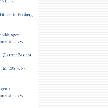
ch C. G.
ässler in Freiberg
Abbildungen.
imentitsch v.
. (Letzter Bericht
5 Bd. 295 S. 88,
ngen.)
imentitsch v.