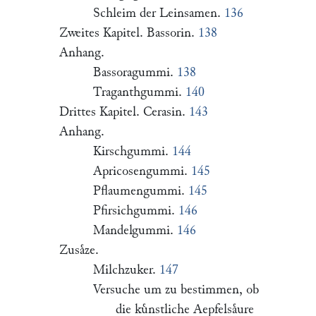
Schleim der Leinsamen.
136
Zweites Kapitel. Bassorin.
138
Anhang.
Bassoragummi.
138
Traganthgummi.
140
Drittes Kapitel. Cerasin.
143
Anhang.
Kirschgummi.
144
Apricosengummi.
145
Pflaumengummi.
145
Pfirsichgummi.
146
Mandelgummi.
146
Zusaͤze.
Milchzuker.
147
Versuche um zu bestimmen, ob
die kuͤnstliche Aepfelsaͤure