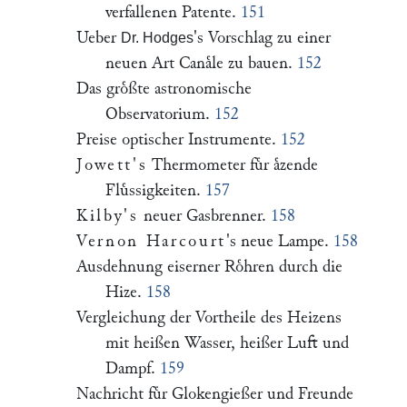
verfallenen Patente.
151
Ueber
's Vorschlag zu einer
Dr. Hodges
neuen Art Canaͤle zu bauen.
152
Das groͤßte astronomische
Observatorium.
152
Preise optischer Instrumente.
152
Jowett's
Thermometer fuͤr aͤzende
Fluͤssigkeiten.
157
Kilby's
neuer Gasbrenner.
158
Vernon Harcourt
's neue Lampe.
158
Ausdehnung eiserner Roͤhren durch die
Hize.
158
Vergleichung der Vortheile des Heizens
mit heißen Wasser, heißer Luft und
Dampf.
159
Nachricht fuͤr Glokengießer und Freunde