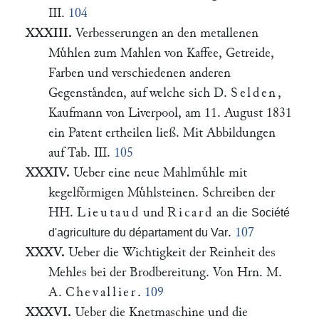
III.
104
XXXIII.
Verbesserungen an den metallenen
Muͤhlen zum Mahlen von Kaffee, Getreide,
Farben und verschiedenen anderen
Gegenstaͤnden, auf welche sich D.
Selden
,
Kaufmann von Liverpool, am 11. August 1831
ein Patent ertheilen ließ. Mit Abbildungen
auf Tab. III.
105
XXXIV.
Ueber eine neue Mahlmuͤhle mit
kegelfoͤrmigen Muͤhlsteinen. Schreiben der
HH.
Lieutaud
und
Ricard
an die
Société
.
107
d'agriculture du départament du Var
XXXV.
Ueber die Wichtigkeit der Reinheit des
Mehles bei der Brodbereitung. Von Hrn. M.
A.
Chevallier
.
109
XXXVI.
Ueber die Knetmaschine und die