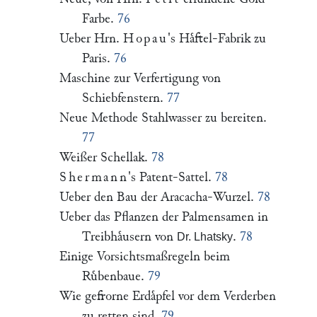
Farbe.
76
Ueber Hrn.
Hopau
's Haͤftel-Fabrik zu
Paris.
76
Maschine zur Verfertigung von
Schiebfenstern.
77
Neue Methode Stahlwasser zu bereiten.
77
Weißer Schellak.
78
Shermann
's Patent-Sattel.
78
Ueber den Bau der Aracacha-Wurzel.
78
Ueber das Pflanzen der Palmensamen in
Treibhaͤusern von
.
78
Dr. Lhatsky
Einige Vorsichtsmaßregeln beim
Ruͤbenbaue.
79
Wie gefrorne Erdaͤpfel vor dem Verderben
zu retten sind.
79