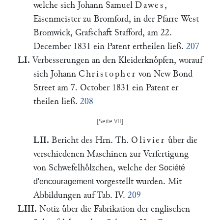
welche sich Johann Samuel
Dawes
,
Eisenmeister zu Bromford, in der Pfarre West
Bromwick, Grafschaft Stafford, am 22.
December 1831 ein Patent ertheilen ließ.
207
LI.
Verbesserungen an den Kleiderknoͤpfen, worauf
sich Johann
Christopher
von New Bond
Street am 7. October 1831 ein Patent er
theilen ließ.
208
LII.
Bericht des Hrn. Th.
Olivier
uͤber die
verschiedenen Maschinen zur Verfertigung
von Schwefelhoͤlzchen, welche der
Société
vorgestellt wurden. Mit
d'encouragement
Abbildungen auf Tab. IV.
209
LIII.
Notiz uͤber die Fabrikation der englischen