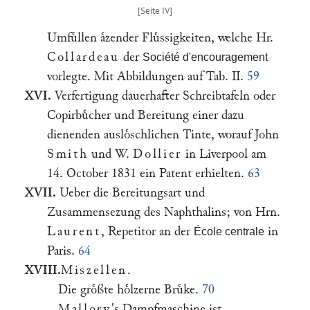
Umfuͤllen aͤzender Fluͤssigkeiten, welche Hr.
Collardeau
der
Société d'encouragement
vorlegte. Mit Abbildungen auf Tab. II.
59
XVI.
Verfertigung dauerhafter Schreibtafeln oder
Copirbuͤcher und Bereitung einer dazu
dienenden ausloͤschlichen Tinte, worauf John
Smith
und W.
Dollier
in Liverpool am
14. October 1831 ein Patent erhielten.
63
XVII.
Ueber die Bereitungsart und
Zusammensezung des Naphthalins; von Hrn.
Laurent
, Repetitor an der
in
École centrale
Paris.
64
XVIII.
Miszellen
.
Die groͤßte hoͤlzerne Bruͤke.
70
Mallory
's Dampfmaschine ist