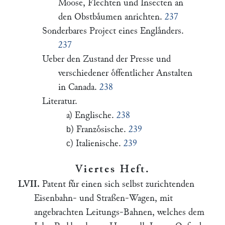
Moose, Flechten und Insecten an
den Obstbaͤumen anrichten.
237
Sonderbares Project eines Englaͤnders.
237
Ueber den Zustand der Presse und
verschiedener oͤffentlicher Anstalten
in Canada.
238
Literatur.
a) Englische.
238
) Franzoͤsische.
239
b
) Italienische.
239
c
Viertes Heft.
LVII.
Patent fuͤr einen sich selbst zurichtenden
Eisenbahn- und Straßen-Wagen, mit
angebrachten Leitungs-Bahnen, welches dem