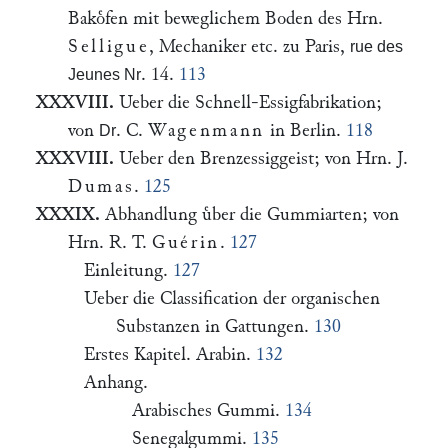
Bakoͤfen mit beweglichem Boden des Hrn.
Selligue
, Mechaniker etc. zu Paris,
rue des
. 14.
113
Jeunes Nr
XXXVIII.
Ueber die Schnell-Essigfabrikation;
von
. C.
Wagenmann
in Berlin.
118
Dr
XXXVIII.
Ueber den Brenzessiggeist; von Hrn. J.
Dumas
.
125
XXXIX.
Abhandlung uͤber die Gummiarten; von
Hrn. R. T.
Guérin
.
127
Einleitung.
127
Ueber die Classification der organischen
Substanzen in Gattungen.
130
Erstes Kapitel. Arabin.
132
Anhang.
Arabisches Gummi.
134
Senegalgummi.
135