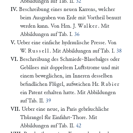
Abbildungen auf Tab. II.
32
IV.
Beschreibung eines neuen Karrens, welcher
beim Ausgraben von Erde mit Vortheil benuzt
werden kann. Von Hrn. J.
Walker
. Mit
Abbildungen auf Tab. I.
36
V.
Ueber eine einfache hydraulische Presse. Von
W.
Russell
. Mit Abbildungen auf Tab. I.
38
VI.
Beschreibung des Schmiede-Blasebalges oder
Geblaͤses mit doppeltem Luftstrome und mit
einem beweglichen, im Inneren desselben
befindlichen Fluͤgel, aufweichen Hr.
Rabier
ein Patent erhalten hatte. Mit Abbildungen
auf Tab. II.
39
VII.
Ueber eine neue, in Paris gebraͤuchliche
Thuͤrangel fuͤr Einfahrt-Thore. Mit
Abbildungen auf Tab. II.
42