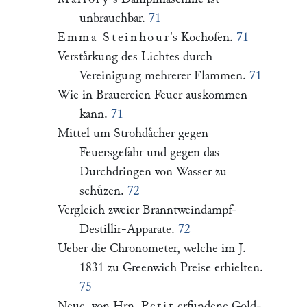
unbrauchbar.
71
Emma Steinhour
's Kochofen.
71
Verstaͤrkung des Lichtes durch
Vereinigung mehrerer Flammen.
71
Wie in Brauereien Feuer auskommen
kann.
71
Mittel um Strohdaͤcher gegen
Feuersgefahr und gegen das
Durchdringen von Wasser zu
schuͤzen.
72
Vergleich zweier Branntweindampf-
Destillir-Apparate.
72
Ueber die Chronometer, welche im J.
1831 zu Greenwich Preise erhielten.
75
Neue, von Hrn.
Petit
erfundene Gold-