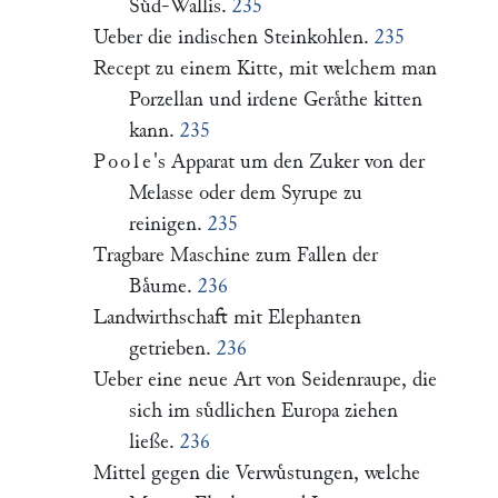
Suͤd-Wallis.
235
Ueber die indischen Steinkohlen.
235
Recept zu einem Kitte, mit welchem man
Porzellan und irdene Geraͤthe kitten
kann.
235
Poole
's Apparat um den Zuker von der
Melasse oder dem Syrupe zu
reinigen.
235
Tragbare Maschine zum Fallen der
Baͤume.
236
Landwirthschaft mit Elephanten
getrieben.
236
Ueber eine neue Art von Seidenraupe, die
sich im suͤdlichen Europa ziehen
ließe.
236
Mittel gegen die Verwuͤstungen, welche