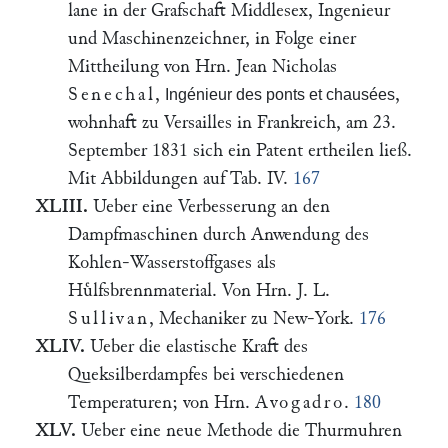
lane in der Grafschaft Middlesex, Ingenieur
und Maschinenzeichner, in Folge einer
Mittheilung von Hrn. Jean Nicholas
Senechal
,
,
Ingénieur des ponts et chausées
wohnhaft zu Versailles in Frankreich, am 23.
September 1831 sich ein Patent ertheilen ließ.
Mit Abbildungen auf Tab. IV.
167
XLIII.
Ueber eine Verbesserung an den
Dampfmaschinen durch Anwendung des
Kohlen-Wasserstoffgases als
Huͤlfsbrennmaterial. Von Hrn. J. L.
Sullivan
, Mechaniker zu New-York.
176
XLIV.
Ueber die elastische Kraft des
Queksilberdampfes bei verschiedenen
Temperaturen; von Hrn.
Avogadro
.
180
XLV.
Ueber eine neue Methode die Thurmuhren