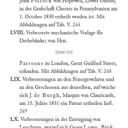
John
Pollock
von Hopewell, Lower Oxford,
in der Grafschaft Chester in Pennsylvanien am
1. October 1830 ertheilt worden ist. Mit
Abbildungen auf Tab. V.
244
LVIII.
Verbesserte mechanische Vorlage fuͤr
Drehebaͤnke; von Hrn.
Parssons
zu London, Great Guilford Street,
erfunden. Mit Abbildungen auf Tab. V.
248
LIX.
Verbesserungen an den Feuergewehren und
an den Geschossen aus denselben, auf weiche
sich J.
de Burgh
, Marquis von Clauricarde,
am 15. Julius 1831 ein Patent ertheilen ließ.
249
LX.
Verbesserungen in der Erzeugung von
Leuchtgas, worauf sich Georg
Lowe
, Brick