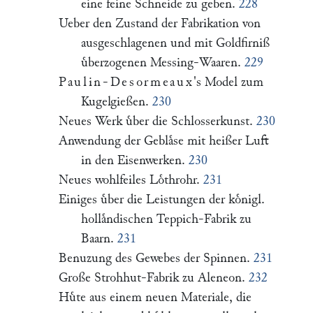
eine feine Schneide zu geben.
228
Ueber den Zustand der Fabrikation von
ausgeschlagenen und mit Goldfirniß
uͤberzogenen Messing-Waaren.
229
Paulin-Desormeaux
's Model zum
Kugelgießen.
230
Neues Werk uͤber die Schlosserkunst.
230
Anwendung der Geblaͤse mit heißer Luft
in den Eisenwerken.
230
Neues wohlfeiles Loͤthrohr.
231
Einiges uͤber die Leistungen der koͤnigl.
hollaͤndischen Teppich-Fabrik zu
Baarn.
231
Benuzung des Gewebes der Spinnen.
231
Große Strohhut-Fabrik zu Aleneon.
232
Huͤte aus einem neuen Materiale, die