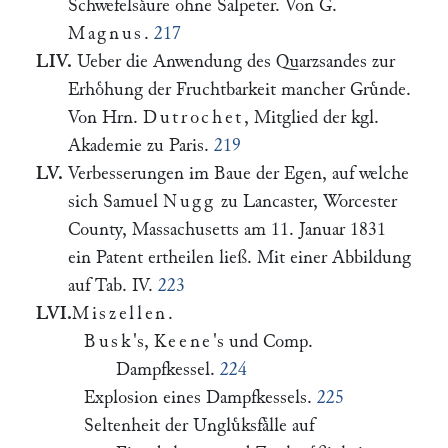
Schwefelsaͤure ohne Salpeter. Von G.
Magnus
.
217
LIV.
Ueber die Anwendung des Quarzsandes zur
Erhoͤhung der Fruchtbarkeit mancher Gruͤnde.
Von Hrn.
Dutrochet
, Mitglied der kgl.
Akademie zu Paris.
219
LV.
Verbesserungen im Baue der Egen, auf welche
sich Samuel
Nugg
zu Lancaster, Worcester
County, Massachusetts am 11. Januar 1831
ein Patent ertheilen ließ. Mit einer Abbildung
auf Tab. IV.
223
LVI.
Miszellen
.
Busk
's,
Keene
's und Comp.
Dampfkessel.
224
Explosion eines Dampfkessels.
225
Seltenheit der Ungluͤksfaͤlle auf