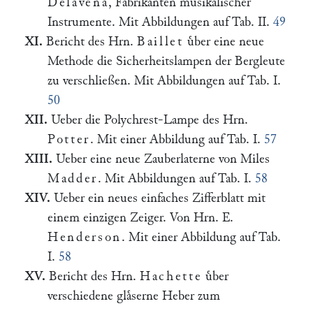
Delavena
, Fabrikanten musikalischer
Instrumente. Mit Abbildungen auf Tab. II.
49
XI.
Bericht des Hrn.
Baillet
uͤber eine neue
Methode die Sicherheitslampen der Bergleute
zu verschließen. Mit Abbildungen auf Tab. I.
50
XII.
Ueber die Polychrest-Lampe des Hrn.
Potter
. Mit einer Abbildung auf Tab. I.
57
XIII.
Ueber eine neue Zauberlaterne von Miles
Madder
. Mit Abbildungen auf Tab. I.
58
XIV.
Ueber ein neues einfaches Zifferblatt mit
einem einzigen Zeiger. Von Hrn. E.
Henderson
. Mit einer Abbildung auf Tab.
I.
58
XV.
Bericht des Hrn.
Hachette
uͤber
verschiedene glaͤserne Heber zum