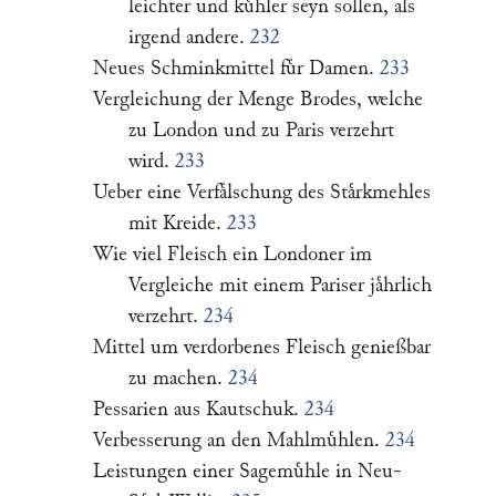
leichter und kuͤhler seyn sollen, als
irgend andere.
232
Neues Schminkmittel fuͤr Damen.
233
Vergleichung der Menge Brodes, welche
zu London und zu Paris verzehrt
wird.
233
Ueber eine Verfaͤlschung des Staͤrkmehles
mit Kreide.
233
Wie viel Fleisch ein Londoner im
Vergleiche mit einem Pariser jaͤhrlich
verzehrt.
234
Mittel um verdorbenes Fleisch genießbar
zu machen.
234
Pessarien aus Kautschuk.
234
Verbesserung an den Mahlmuͤhlen.
234
Leistungen einer Sagemuͤhle in Neu-