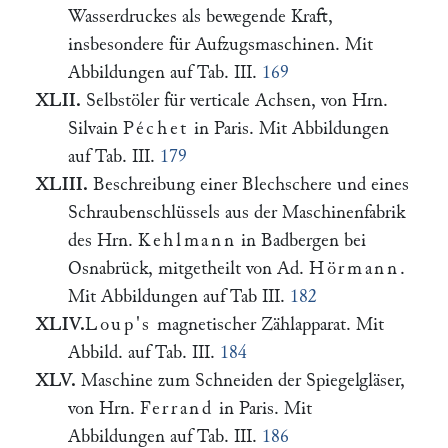
Wasserdruckes als bewegende Kraft,
insbesondere für Aufzugsmaschinen. Mit
Abbildungen auf Tab. III.
169
XLII.
Selbstöler für verticale Achsen, von Hrn.
Silvain
Péchet
in Paris. Mit Abbildungen
auf Tab. III.
179
XLIII.
Beschreibung einer Blechschere und eines
Schraubenschlüssels aus der Maschinenfabrik
des Hrn.
Kehlmann
in Badbergen bei
Osnabrück, mitgetheilt von Ad.
Hörmann
.
Mit Abbildungen auf Tab III.
182
XLIV.
Loup's
magnetischer Zählapparat. Mit
Abbild. auf Tab. III.
184
XLV.
Maschine zum Schneiden der Spiegelgläser,
von Hrn.
Ferrand
in Paris. Mit
Abbildungen auf Tab. III.
186