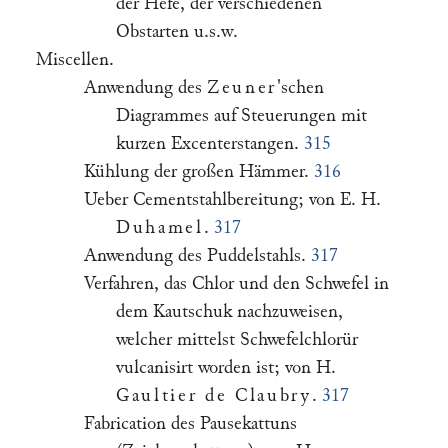
der Hefe, der verschiedenen
Obstarten u.s.w.
Miscellen.
Anwendung des
Zeuner
'schen
Diagrammes auf Steuerungen mit
kurzen Excenterstangen.
315
Kühlung der großen Hämmer.
316
Ueber Cementstahlbereitung; von E. H.
Duhamel
.
317
Anwendung des Puddelstahls.
317
Verfahren, das Chlor und den Schwefel in
dem Kautschuk nachzuweisen,
welcher mittelst Schwefelchlorür
vulcanisirt worden ist; von H.
Gaultier de Claubry
.
317
Fabrication des Pausekattuns