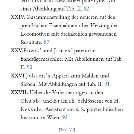
Morrison
in Newcastle-upon-Tyne. Mit
einer Abbildung auf Tab. II.
82
XXIV.
Zusammenstellung der neueren auf den
preußischen Eisenbahnen über Heizung der
Locomotiven mit Steinkohlen gewonnenen
Resultate.
87
XXV.
Powis'
und
James'
patentirte
Bandsägemaschine. Mit Abbildungen auf Tab.
II.
90
XXVI.
Jobson's
Apparat zum Mahlen und
Sieben. Mit Abbildungen auf Tab. II.
91
XXVII.
Ueber die Verbesserungen an den
Chubb
- und
Bramah
-Schlössern; von H.
Kessels
, Assistent am k. k. polytechnischen
Institute in Wien.
92