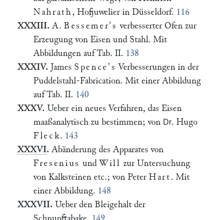
Nahrath
, Hofjuwelier in Düsseldorf.
116
XXXIII.
A.
Bessemer's
verbesserter Ofen zur
Erzeugung von Eisen und Stahl. Mit
Abbildungen auf Tab. II.
138
XXXIV.
James
Spence's
Verbesserungen in der
Puddelstahl-Fabrication. Mit einer Abbildung
auf Tab. II.
140
XXXV.
Ueber ein neues Verfahren, das Eisen
maaßanalytisch zu bestimmen; von
. Hugo
Dr
Fleck
.
143
XXXVI
.
Abänderung des Apparates von
Fresenius
und
Will
zur Untersuchung
von Kalksteinen etc.; von Peter
Hart
. Mit
einer Abbildung.
148
XXXVII.
Ueber den Bleigehalt der
Schnupftabake.
149