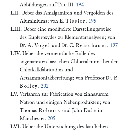
Abbildungen auf Tab. III.
194
LII.
Ueber das Amalgamiren und Vergolden des
Aluminiums; von E.
Tissier
.
195
LIII.
Ueber eine modificirte Darstellungsweise
des Kupferoxydes zu Elementaranalysen; von
. A.
Vogel
und
. C.
Reischauer
.
197
Dr
Dr
LIV.
Ueber die vermeintliche Rolle des
sogenannten basischen Chlorcalciums bei der
Chlorkalkfabrication und
Aetzammoniakbereitung; von Professor
. P.
Dr
Bolley
.
202
LV.
Verfahren zur Fabrication von zinnsaurem
Natron und einigen Nebenprodukten; von
Thomas
Roberts
und John
Dale
in
Manchester.
205
LVI.
Ueber die Untersuchung des käuflichen