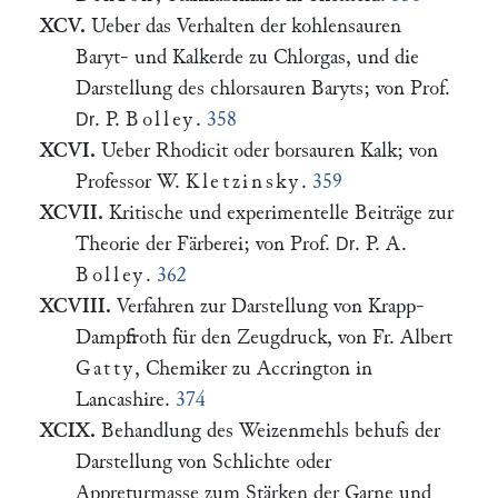
XCV.
Ueber das Verhalten der kohlensauren
Baryt- und Kalkerde zu Chlorgas, und die
Darstellung des chlorsauren Baryts; von Prof.
. P.
Bolley
.
358
Dr
XCVI.
Ueber Rhodicit oder borsauren Kalk; von
Professor W.
Kletzinsky
.
359
XCVII.
Kritische und experimentelle Beiträge zur
Theorie der Färberei; von Prof.
. P. A.
Dr
Bolley
.
362
XCVIII.
Verfahren zur Darstellung von Krapp-
Dampfroth für den Zeugdruck, von Fr. Albert
Gatty
, Chemiker zu Accrington in
Lancashire.
374
XCIX.
Behandlung des Weizenmehls behufs der
Darstellung von Schlichte oder
Appreturmasse zum Stärken der Garne und