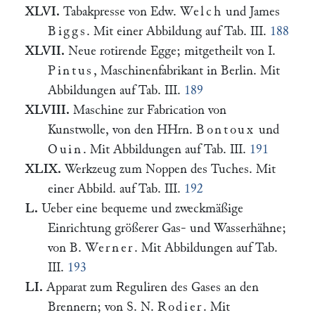
XLVI.
Tabakpresse von Edw.
Welch
und James
Biggs
. Mit einer Abbildung auf Tab. III.
188
XLVII.
Neue rotirende Egge; mitgetheilt von I.
Pintus
, Maschinenfabrikant in Berlin. Mit
Abbildungen auf Tab. III.
189
XLVIII.
Maschine zur Fabrication von
Kunstwolle, von den HHrn.
Bontoux
und
Ouin
. Mit Abbildungen auf Tab. III.
191
XLIX.
Werkzeug zum Noppen des Tuches. Mit
einer Abbild. auf Tab. III.
192
L.
Ueber eine bequeme und zweckmäßige
Einrichtung größerer Gas- und Wasserhähne;
von B.
Werner
. Mit Abbildungen auf Tab.
III.
193
LI.
Apparat zum Reguliren des Gases an den
Brennern; von S. N.
Rodier
. Mit