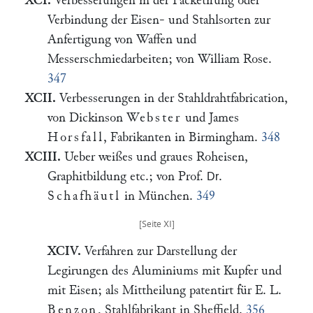
XCI.
Verbesserungen in der Packetirung oder
Verbindung der Eisen- und Stahlsorten zur
Anfertigung von Waffen und
Messerschmiedarbeiten; von William Rose.
347
XCII.
Verbesserungen in der Stahldrahtfabrication,
von Dickinson
Webster
und James
Horsfall
, Fabrikanten in Birmingham.
348
XCIII.
Ueber weißes und graues Roheisen,
Graphitbildung etc.; von Prof.
.
Dr
Schafhäutl
in München.
349
XCIV.
Verfahren zur Darstellung der
Legirungen des Aluminiums mit Kupfer und
mit Eisen; als Mittheilung patentirt für E. L.
Benzon
, Stahlfabrikant in Sheffield.
356