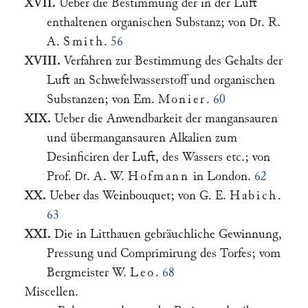
XVII.
Ueber die Bestimmung der in der Luft
enthaltenen organischen Substanz; von
. R.
Dr
A.
Smith
.
56
XVIII.
Verfahren zur Bestimmung des Gehalts der
Luft an Schwefelwasserstoff und organischen
Substanzen; von Em.
Monier
.
60
XIX.
Ueber die Anwendbarkeit der mangansauren
und übermangansauren Alkalien zum
Desinficiren der Luft, des Wassers etc.; von
Prof.
. A. W.
Hofmann
in London.
62
Dr
XX.
Ueber das Weinbouquet; von G. E.
Habich
.
63
XXI.
Die in Litthauen gebräuchliche Gewinnung,
Pressung und Comprimirung des Torfes; vom
Bergmeister W.
Leo
.
68
Miscellen.