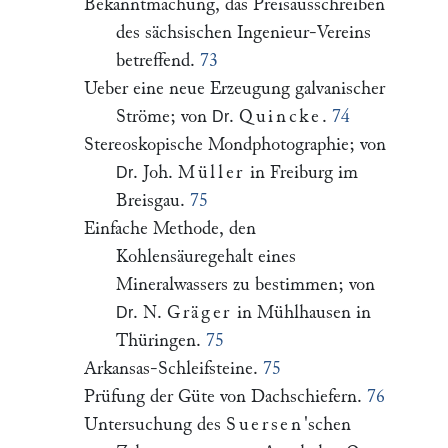
Bekanntmachung, das Preisausschreiben
des sächsischen Ingenieur-Vereins
betreffend.
73
Ueber eine neue Erzeugung galvanischer
Ströme; von
.
Quincke
.
74
Dr
Stereoskopische Mondphotographie; von
. Joh.
Müller
in Freiburg im
Dr
Breisgau.
75
Einfache Methode, den
Kohlensäuregehalt eines
Mineralwassers zu bestimmen; von
. N.
Gräger
in Mühlhausen in
Dr
Thüringen.
75
Arkansas-Schleifsteine.
75
Prüfung der Güte von Dachschiefern.
76
Untersuchung des
Suersen
'schen