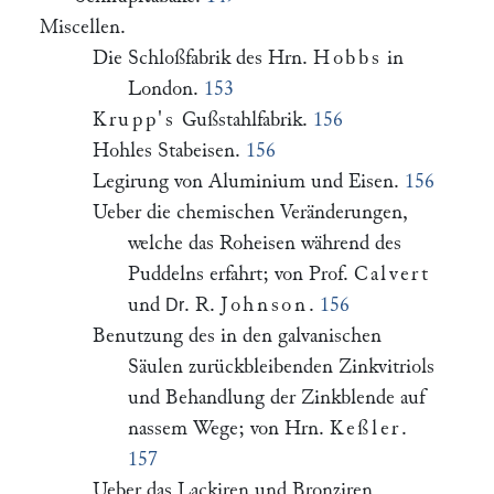
Miscellen.
Die Schloßfabrik des Hrn.
Hobbs
in
London.
153
Krupp's
Gußstahlfabrik.
156
Hohles Stabeisen.
156
Legirung von Aluminium und Eisen.
156
Ueber die chemischen Veränderungen,
welche das Roheisen während des
Puddelns erfahrt; von Prof.
Calvert
und
. R.
Johnson
.
156
Dr
Benutzung des in den galvanischen
Säulen zurückbleibenden Zinkvitriols
und Behandlung der Zinkblende auf
nassem Wege; von Hrn.
Keßler
.
157
Ueber das Lackiren und Bronziren