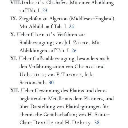
VIII.
Imbert's
Glashafen. Mit einer Abbildung
auf Tab. I.
23
IX.
Ziegelöfen zu Algerton (Middlesex-England).
Mit Abbild. auf Tab. I.
24
X.
Ueber
Chenot's
Verfahren zur
Stahlerzeugung; von Jul.
Ziane
. Mit
Abbildungen auf Tab. I.
26
XI.
Ueber Gußstahlerzeugung, besonders nach
den Verfahrungsarten von
Chenot
und
Uchatius
; von P.
Tunner
, k. k.
Sectionsrath.
30
XII.
Ueber Gewinnung des Platins und der es
begleitenden Metalle aus dem Platinerz, und
über Darstellung von Platinlegirungen für
chemische Geräthschaften; von H. Sainte-
Claire
Deville
und H.
Debray
.
38