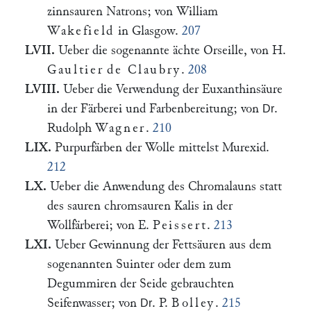
zinnsauren Natrons; von William
Wakefield
in Glasgow.
207
LVII.
Ueber die sogenannte ächte Orseille, von H.
Gaultier
de Claubry
.
208
LVIII.
Ueber die Verwendung der Euxanthinsäure
in der Färberei und Farbenbereitung; von
.
Dr
Rudolph
Wagner
.
210
LIX.
Purpurfärben der Wolle mittelst Murexid.
212
LX.
Ueber die Anwendung des Chromalauns statt
des sauren chromsauren Kalis in der
Wollfärberei; von E.
Peissert
.
213
LXI.
Ueber Gewinnung der Fettsäuren aus dem
sogenannten Suinter oder dem zum
Degummiren der Seide gebrauchten
Seifenwasser; von
. P.
Bolley
.
215
Dr