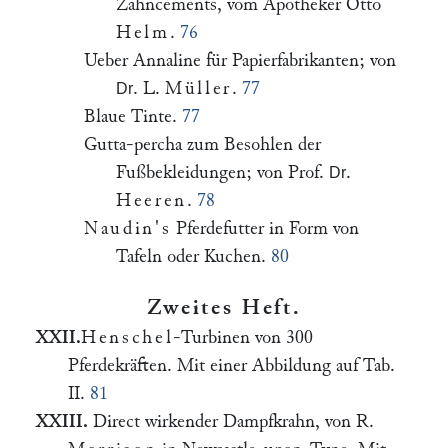
Zahncements, vom Apotheker Otto
Helm
.
76
Ueber Annaline für Papierfabrikanten; von
. L.
Müller
.
77
Dr
Blaue Tinte.
77
Gutta-percha zum Besohlen der
Fußbekleidungen; von Prof.
.
Dr
Heeren
.
78
Naudin's
Pferdefutter in Form von
Tafeln oder Kuchen.
80
Zweites Heft.
XXII.
Henschel
-Turbinen von 300
Pferdekräften. Mit einer Abbildung auf Tab.
II.
81
XXIII.
Direct wirkender Dampfkrahn, von R.